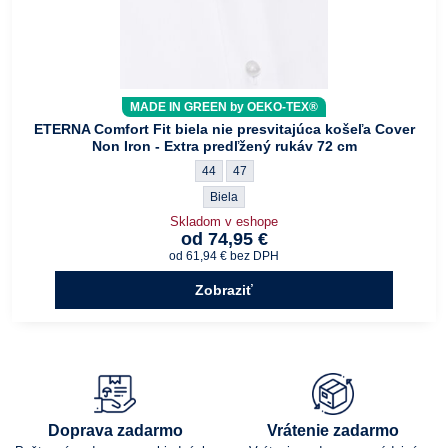
MADE IN GREEN by OEKO-TEX®
ETERNA Comfort Fit biela nie presvitajúca košeľa Cover
Non Iron - Extra predľžený rukáv 72 cm
ETERNA Comfort Fit biela nie presvitajúca ko
ETERNA Comfort Fit biela nie presvitajú
44
47
ETERNA Comfort Fit biela nie presvitajúca k
Biela
Skladom v eshope
od 74,95 €
od 61,94 €
bez DPH
Zobraziť
Doprava zadarmo
Vrátenie zadarmo