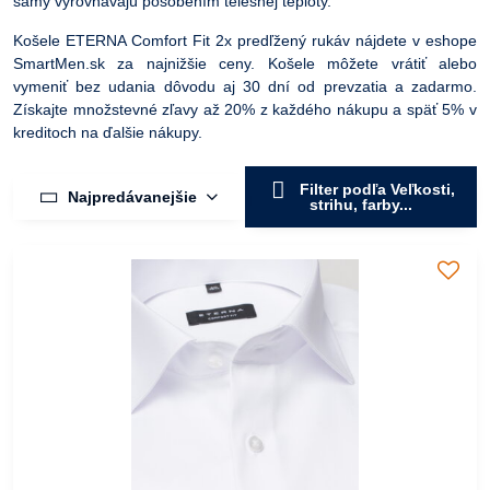
samy vyrovnávajú pôsobením telesnej teploty.
Košele ETERNA Comfort Fit 2x predľžený rukáv nájdete v eshope
SmartMen.sk za najnižšie ceny. Košele môžete vrátiť alebo
vymeniť bez udania dôvodu aj 30 dní od prevzatia a zadarmo.
Získajte množstevné zľavy až 20% z každého nákupu a späť 5% v
kreditoch na ďalšie nákupy.
Filter podľa Veľkosti,
Najpredávanejšie
strihu, farby...