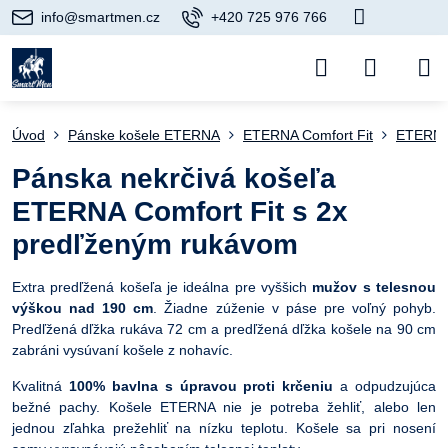
info@smartmen.cz
+420 725 976 766
Úvod
Pánske košele ETERNA
ETERNA Comfort Fit
ETERNA 
Pánska nekrčivá košeľa
ETERNA Comfort Fit s 2x
predľženým rukávom
Extra predľžená košeľa je ideálna pre vyššich
mužov s telesnou
výškou nad 190 cm
. Žiadne zúženie v páse pre voľný pohyb.
Predľžená dľžka rukáva 72 cm a predľžená dľžka košele na 90 cm
zabráni vysúvaní košele z nohavíc.
Kvalitná
100% bavlna s úpravou proti krčeniu
a odpudzujúca
bežné pachy. Košele ETERNA nie je potreba žehliť, alebo len
jednou zľahka prežehliť na nízku teplotu. Košele sa pri nosení