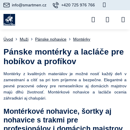
info@smartmen.cz
+420 725 976 766
Úvod
Muži
Pánske nohavice
Montérky
Pánske montérky a lacláče pre
hobíkov a profíkov
Montérky z kvalitných materiálov je možné nosiť každý deň v
zamestnaní a cítiť sa pri tom príjemne a bezpečne. Elegantné a
pevné pracovné odevy pre remeselníkov aj domácich majstrov
majú dlhú životnosť. Montérkové nohavice a lacláče ocenia
záhradkári aj chalupári.
Montérkové nohavice, šortky aj
nohavice s trakmi pre
profesionálov i domácich majstrov