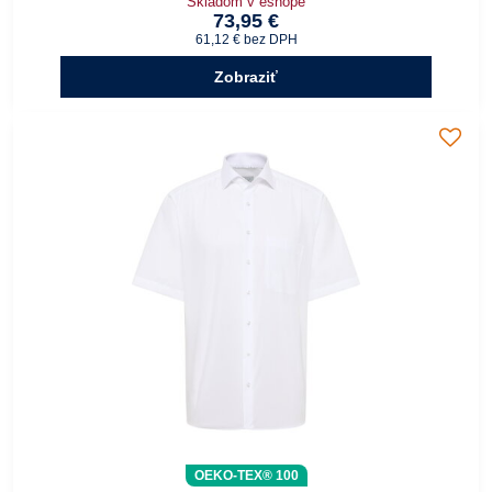
Skladom v eshope
73,95 €
61,12 €
bez DPH
Zobraziť
OEKO-TEX® 100