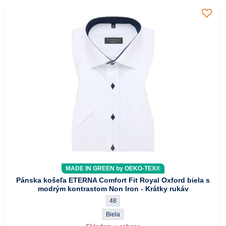
MADE IN GREEN by OEKO-TEX®
Pánska košeľa ETERNA Comfort Fit Royal Oxford biela s
modrým kontrastom Non Iron - Krátky rukáv
Pánska košeľa ETERNA Comfort Fit Royal Ox
48
Pánska košeľa ETERNA Comfort Fit Royal Oxf
Biela