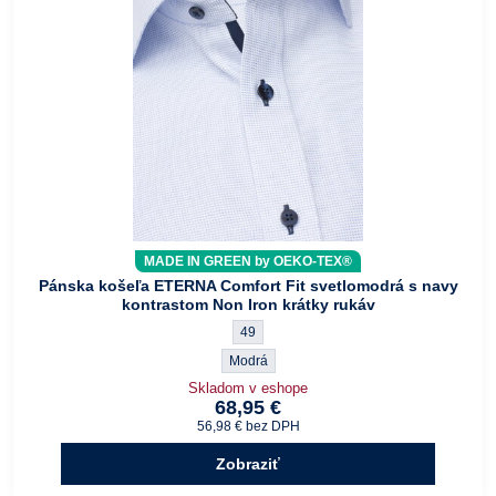
MADE IN GREEN by OEKO-TEX®
Pánska košeľa ETERNA Comfort Fit svetlomodrá s navy
kontrastom Non Iron krátky rukáv
Pánska košeľa ETERNA Comfort Fit svetlom
49
Pánska košeľa ETERNA Comfort Fit svetlomod
Modrá
Skladom v eshope
68,95 €
56,98 €
bez DPH
Zobraziť