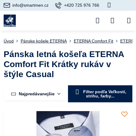
info@smartmen.cz
+420 725 976 766
Úvod
Pánske košele ETERNA
ETERNA Comfort Fit
ETERNA 
Pánska letná košeľa ETERNA
Comfort Fit Krátky rukáv v
štýle Casual
Filter podľa Veľkosti,
Najpredávanejšie
strihu, farby...