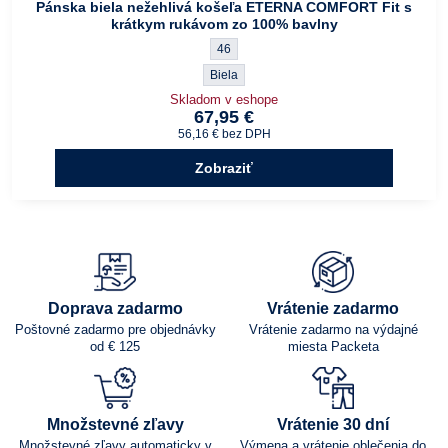
Pánska biela nežehlivá košeľa ETERNA COMFORT Fit s
krátkym rukávom zo 100% bavlny
Pánska biela nežehlivá košeľa ETERNA CO
46
Pánska biela nežehlivá košeľa ETERNA COM
Biela
Skladom v eshope
67,95 €
56,16 €
bez DPH
Zobraziť
Doprava zadarmo
Vrátenie zadarmo
Poštovné zadarmo pre objednávky
Vrátenie zadarmo na výdajné
od € 125
miesta Packeta
Množstevné zľavy
Vrátenie 30 dní
Množstevné zľavy automaticky v
Výmena a vrátenie oblečenia do