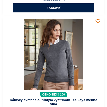
Zobraziť
OEKO-TEX® 100
Dámsky sveter s okrúhlym výstrihom Tee Jays merino
vlna