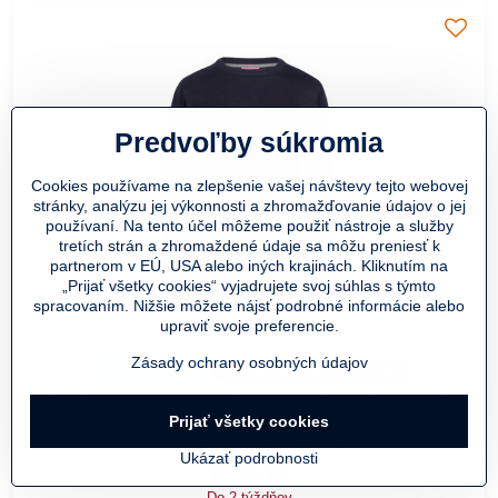
Predvoľby súkromia
Cookies používame na zlepšenie vašej návštevy tejto webovej
stránky, analýzu jej výkonnosti a zhromažďovanie údajov o jej
používaní. Na tento účel môžeme použiť nástroje a služby
tretích strán a zhromaždené údaje sa môžu preniesť k
partnerom v EÚ, USA alebo iných krajinách. Kliknutím na
„Prijať všetky cookies“ vyjadrujete svoj súhlas s týmto
spracovaním. Nižšie môžete nájsť podrobné informácie alebo
upraviť svoje preferencie.
Zásady ochrany osobných údajov
OEKO-TEX® 100
Casual Collection
Novinka
Dámsky klasický sveter s okrúhlym výstrihom Helena
Crew Neck
Prijať všetky cookies
Dámsky klasický sveter s okrúhlym výstrihom Helena Crew N
Dámsky klasický sveter s okrúhlym výstrihom Helena 
Dámsky klasický sveter s okrúhlym výstrihom Hel
Dámsky klasický sveter s okrúhlym výstriho
Dámsky klasický sveter s okrúhlym výst
Dámsky klasický sveter s okrúhly
Dámsky klasický sveter s 
XS
S
M
L
XL
2XL
3XL
Ukázať podrobnosti
Dámsky klasický sveter s okrúhlym výstrihom
Sivá
Dámsky klasický sveter s okrúhlym výstr
Čierna
Dámsky klasický sveter s okrúhlym v
Tmavomodrá Navy
Do 2 týždňov