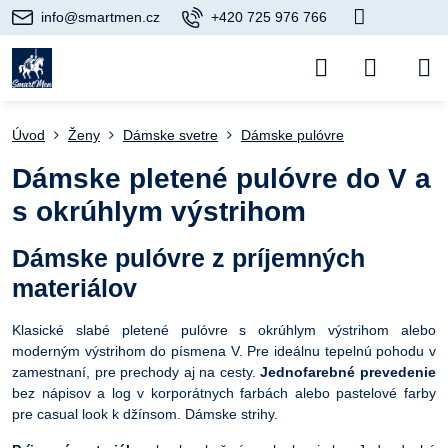
info@smartmen.cz
+420 725 976 766
Úvod
Ženy
Dámske svetre
Dámske pulóvre
Dámske pletené pulóvre do V a
s okrúhlym výstrihom
Dámske pulóvre z príjemných
materiálov
Klasické slabé pletené pulóvre s okrúhlym výstrihom alebo
moderným výstrihom do písmena V. Pre ideálnu tepelnú pohodu v
zamestnaní, pre prechody aj na cesty.
Jednofarebné prevedenie
bez nápisov a log v korporátnych farbách alebo pastelové farby
pre casual look k džínsom. Dámske strihy.