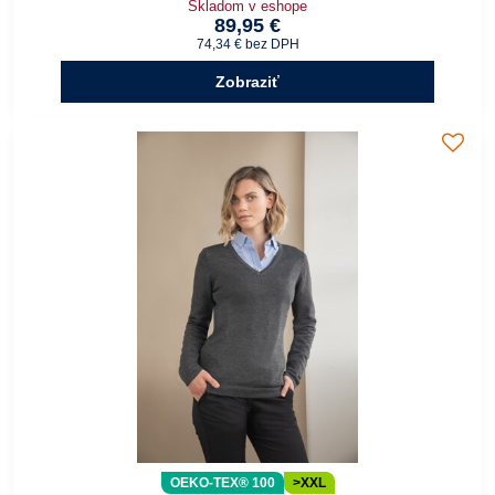
Skladom v eshope
89,95 €
74,34 €
bez DPH
Zobraziť
OEKO-TEX® 100
>XXL