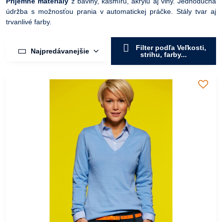
Príjemné materiály
z bavlny, kašmíru, akrylu aj vlny. Jednoduchá
údržba s možnosťou prania v automatickej práčke. Stály tvar aj
trvanlivé farby.
Filter podľa Veľkosti,
Najpredávanejšie
strihu, farby...