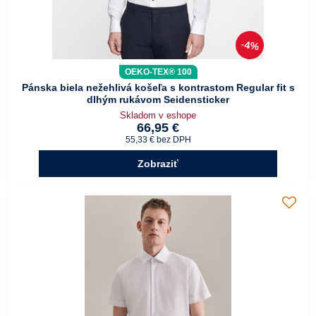
4%
OEKO-TEX® 100
Pánska biela nežehlivá košeľa s kontrastom Regular fit s
dlhým rukávom Seidensticker
Skladom v eshope
66,95 €
55,33 €
bez DPH
Zobraziť