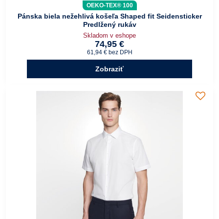
OEKO-TEX® 100
Pánska biela nežehlivá košeľa Shaped fit Seidensticker
Predlžený rukáv
Skladom v eshope
74,95 €
61,94 €
bez DPH
Zobraziť