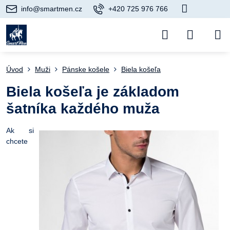
info@smartmen.cz
+420 725 976 766
Úvod
Muži
Pánske košele
Biela košeľa
Biela košeľa je základom
šatníka každého muža
Ak si
chcete