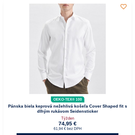
OEKO-TEX® 100
Pánska biela keprová nežehlivá košeľa Cover Shaped fit s
dlhým rukávom Seidensticker
Týžden
74,95 €
61,94 €
bez DPH