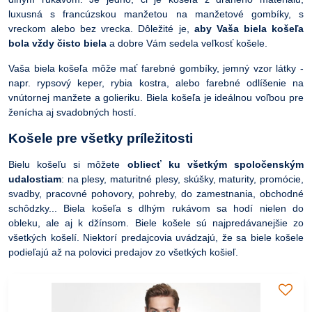
luxusná s francúzskou manžetou na manžetové gombíky, s
vreckom alebo bez vrecka. Dôležité je,
aby Vaša biela košeľa
bola vždy čisto biela
a dobre Vám sedela veľkosť košele.
Vaša biela košeľa môže mať farebné gombíky, jemný vzor látky -
napr. rypsový keper, rybia kostra, alebo farebné odlíšenie na
vnútornej manžete a golieriku. Biela košeľa je ideálnou voľbou pre
ženícha aj svadobných hostí.
Košele pre všetky príležitosti
Bielu košeľu si môžete
obliecť ku všetkým spoločenským
udalostiam
: na plesy, maturitné plesy, skúšky, maturity, promócie,
svadby, pracovné pohovory, pohreby, do zamestnania, obchodné
schôdzky... Biela košeľa s dlhým rukávom sa hodí nielen do
obleku, ale aj k džínsom. Biele košele sú najpredávanejšie zo
všetkých košelí. Niektorí predajcovia uvádzajú, že sa biele košele
podieľajú až na polovici predajov zo všetkých košieľ.