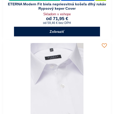
ETERNA Modern Fit biela nepriesvitná košeľa dlhý rukáv
Rypsový keper Cover
Skladom v eshope
od 71,95 €
od 59,46 €
bez DPH
Zobraziť