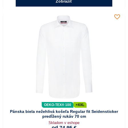
Zobraziť
OEKO-TEX® 100
>XXL
Pánska biela nežehlivá košeľa Regular fit Seidensticker
predĺžený rukáv 70 cm
Skladom v eshope
od 74,95 €