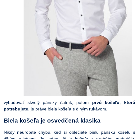
vybudovať skvelý pánsky šatník, potom
prvú košeľu, ktorú
potrebujete
, je práve biela košeľa s dlhým rukávom.
Biela košeľa je osvedčená klasika
Nikdy neurobíte chybu, keď si oblečiete bielu pánsku košeľu s
dlhým rukávom. Je jedno, či je košeľa z drahého materiálu,