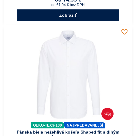
od 61,94 €
bez DPH
Zobraziť
4%
OEKO-TEX® 100
NAJPREDÁVANEJŠÍ
Pánska biela nežehlivá košeľa Shaped fit s dlhým