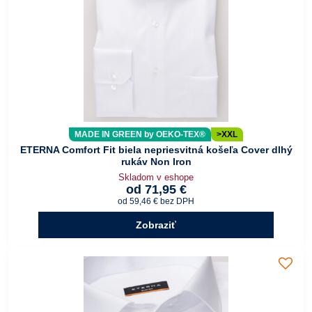
MADE IN GREEN by OEKO-TEX®
>XXL
ETERNA Comfort Fit biela nepriesvitná košeľa Cover dlhý
rukáv Non Iron
Skladom v eshope
od 71,95 €
od 59,46 €
bez DPH
Zobraziť