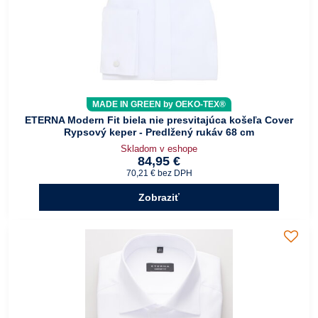
MADE IN GREEN by OEKO-TEX®
ETERNA Modern Fit biela nie presvitajúca košeľa Cover
Rypsový keper - Predlžený rukáv 68 cm
Skladom v eshope
84,95 €
70,21 €
bez DPH
Zobraziť