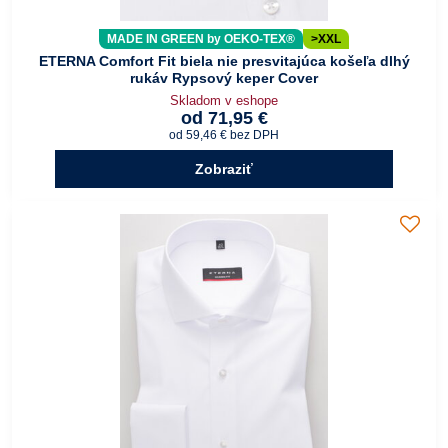
MADE IN GREEN by OEKO-TEX®
>XXL
ETERNA Comfort Fit biela nie presvitajúca košeľa dlhý
rukáv Rypsový keper Cover
Skladom v eshope
od 71,95 €
od 59,46 €
bez DPH
Zobraziť