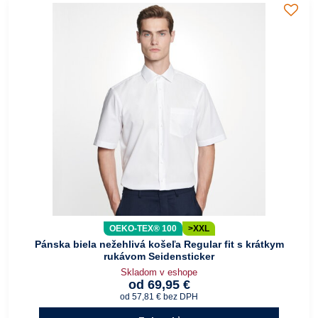
OEKO-TEX® 100
>XXL
Pánska biela nežehlivá košeľa Regular fit s krátkym
rukávom Seidensticker
Skladom v eshope
od 69,95 €
od 57,81 €
bez DPH