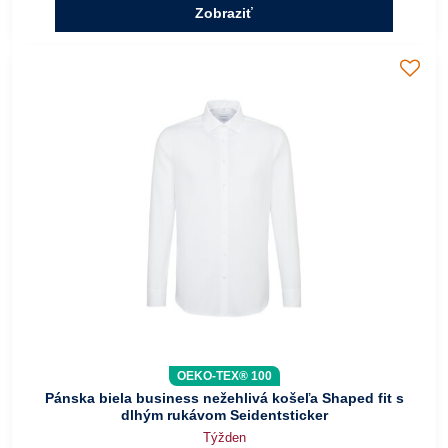
Zobraziť
OEKO-TEX® 100
Pánska biela business nežehlivá košeľa Shaped fit s
dlhým rukávom Seidentsticker
Týžden