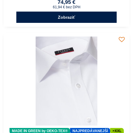
74,95 €
61,94 €
bez DPH
Zobraziť
MADE IN GREEN by OEKO-TEX®
NAJPREDÁVANEJŠÍ
>XXL