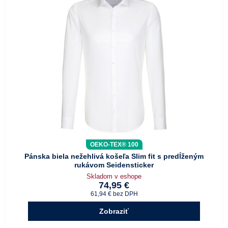
OEKO-TEX® 100
Pánska biela nežehlivá košeľa Slim fit s predĺženým
rukávom Seidensticker
Skladom v eshope
74,95 €
61,94 €
bez DPH
Zobraziť