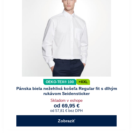
OEKO-TEX® 100
>XXL
Pánska biela nežehlivá košeľa Regular fit s dlhým
rukávom Seidensticker
Skladom v eshope
od 69,95 €
od 57,81 €
bez DPH
Zobraziť