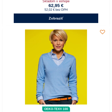
Skladom v eshope
62,95 €
52,02 €
bez DPH
Zobraziť
OEKO-TEX® 100