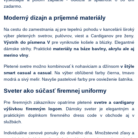
zadarmo.
Moderný dizajn a príjemné materiály
Na cestu do zamestnania aj pre tepelnú pohodu v kancelárii široký
výber pletených svetrov, pulóvrov, viest a Cardiganov pre ženy.
Výstrih do písmena V
pre vyniknutie košele a blúzky. Elegantné
dámske strihy. Praktické
materiály na báze bavlny, akrylu ale aj
merino vlny
.
Pletené svetre možno kombinovať k nohaviciam a džínsom
v štýle
smart casual a casual
. Na výber obľúbené farby čierna, tmavo
modrá a sivý melír. Navyše pastelové farby pre osvieženie šatníka.
Sveter ako súčasť firemnej uniformy
Pre firemných zákazníkov opatríme pletené
svetre a cardigany
výšivkou firemným logom
. Dámsky sveter je elegantným a
praktickým doplnkom firemného dress code v obchode aj v
službách.
Individuálne cenové ponuky do druhého dňa. Množstevné zľavy a