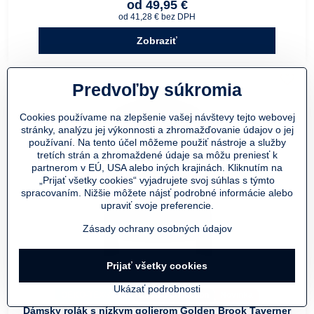
od 49,95 €
od 41,28 €
bez DPH
Zobraziť
Predvoľby súkromia
Cookies používame na zlepšenie vašej návštevy tejto webovej
stránky, analýzu jej výkonnosti a zhromažďovanie údajov o jej
používaní. Na tento účel môžeme použiť nástroje a služby
tretích strán a zhromaždené údaje sa môžu preniesť k
partnerom v EÚ, USA alebo iných krajinách. Kliknutím na
„Prijať všetky cookies“ vyjadrujete svoj súhlas s týmto
spracovaním. Nižšie môžete nájsť podrobné informácie alebo
upraviť svoje preferencie.
Zásady ochrany osobných údajov
Prijať všetky cookies
Ukázať podrobnosti
OEKO-TEX® 100
Casual Collection
Novinka
Dámsky rolák s nízkym golierom Golden Brook Taverner