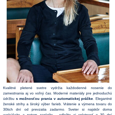
Kvalitné pletené svetre vydržia každodenné nosenie do
zamestnania aj vo voľný čas. Moderné materiály pre jednoduchú
údržbu
s možnosťou prania v automatickej práčke
. Elegantné
ženské strihy a široký výber farieb. Vrátenie a výmena tovaru do
30tich dní od prevzatia zadarmo. Sveter si najskôr doma
vyskúšajte a potom zaplaťte - odložte si splatnosť o 30 dní