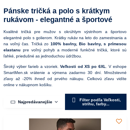
Pánske tričká a polo s krátkym
rukávom - elegantné a športové
Kvalitné tričká pre mužov s okrúhlym výstrihom a športovo
elegantné polo s golierom. Krátky rukáv na leto do zamestnania a
na voľný čas. Tričká zo
100% bavlny, Bio bavlny, s prímesou
elastanu
pre voľný pohyb a moderné funkčné tričká, ktoré sú
ľahké, priedušné as jednoduchou údržbou.
Široký výber farieb a vzoriek.
Veľkosti od XS po 6XL
. V eshope
SmartMen.sk vrátenie a výmena zadarmo 30 dní. Množstevné
zľavy až -20% ihneď od prvého nákupu. Celkovú zľavu vidíte
online v nákupnom košíku.
Filter podľa Veľkosti,
Najpredávanejšie
strihu, farby...