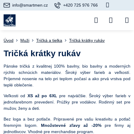
info@smartmen.cz
+420 725 976 766
Úvod
Muži
Tričká a tielka
Tričká krátky rukáv
Tričká krátky rukáv
Pánske tričká z kvalitnej 100% bavlny, bio bavlny a moderných
rýchlo schnúcich materiálov. Široký výber farieb a veľkostí.
Príjemné nosenie na telo pri teplom počasí a ako prvá vrstva pod
teplé oblečenie.
Veľkosti od
XS až po 6XL
pre najväčšie. Široký výber farieb v
jednofarebnom prevedení. Prúžky pre vodákov. Rodinný set pre
mužov, ženy a deti.
Bez loga a bez potlače. Pripravené pre vašu kreativitu a potlač
firemným logom.
Množstevné zľavy až -20%
pre firmy aj
jednotlivcov. Vhodné pre merchandise program.