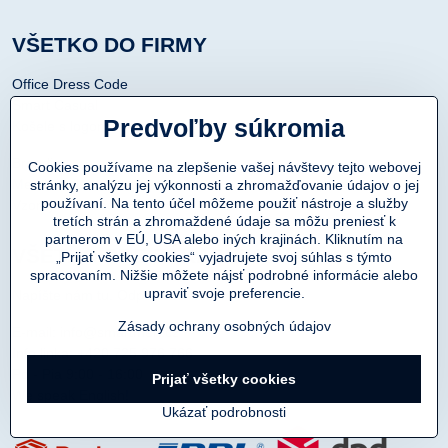
VŠETKO DO FIRMY
Office Dress Code
Smart Casual
Predvoľby súkromia
Košele s logom
Branding
Cookies používame na zlepšenie vašej návštevy tejto webovej
Merchandise
stránky, analýzu jej výkonnosti a zhromažďovanie údajov o jej
používaní. Na tento účel môžeme použiť nástroje a služby
Vzorky zadarmo
tretích strán a zhromaždené údaje sa môžu preniesť k
partnerom v EÚ, USA alebo iných krajinách. Kliknutím na
VŠETKO PRE ZÁKAZNÍKOV
„Prijať všetky cookies“ vyjadrujete svoj súhlas s týmto
spracovaním. Nižšie môžete nájsť podrobné informácie alebo
upraviť svoje preferencie.
Napíšte nám tu. Odpovieme.
Zásady ochrany osobných údajov
E-mail: info@smartmen.cz
Info linka: +420 725 976 766
Po - Pia 9:00 - 16:00
Prijať všetky cookies
We speak English!
Ukázať podrobnosti