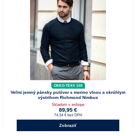
OEKO-TEX® 100
Veľmi jemný pánsky pulóver s merino vlnou a okrúhlym
výstrihom Richmond Nimbus
Skladom v eshope
89,95 €
74,34 €
bez DPH
Zobraziť