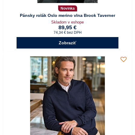
Novinka
Pánsky rolák Oslo merino vlna Brook Taverner
Skladom v eshope
89,95 €
74,34 €
bez DPH
Zobraziť