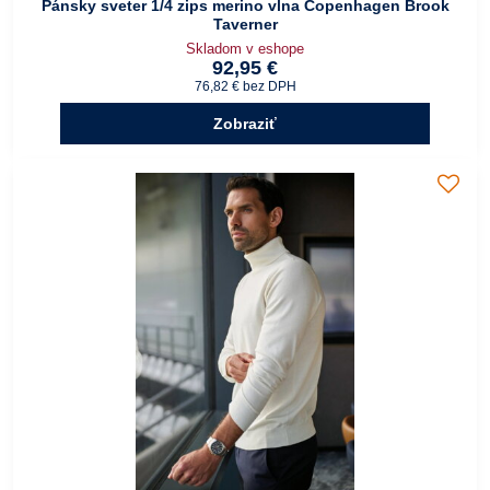
Pánsky sveter 1/4 zips merino vlna Copenhagen Brook
Taverner
Skladom v eshope
92,95 €
76,82 €
bez DPH
Zobraziť