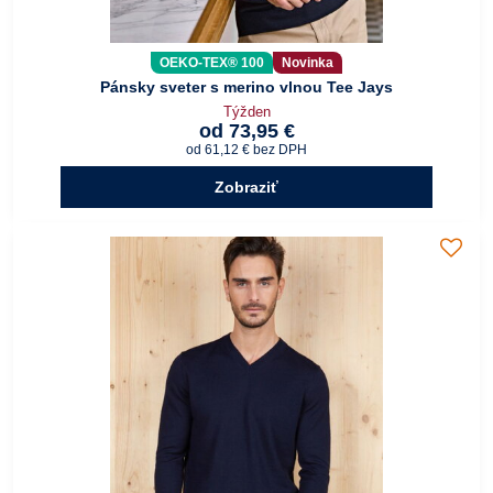
OEKO-TEX® 100
Novinka
Pánsky sveter s merino vlnou Tee Jays
Týžden
od 73,95 €
od 61,12 €
bez DPH
Zobraziť