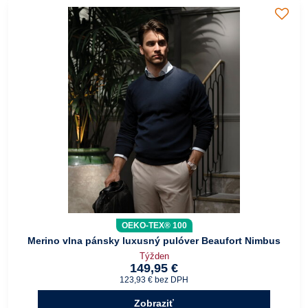
OEKO-TEX® 100
Merino vlna pánsky luxusný pulóver Beaufort Nimbus
Týžden
149,95 €
123,93 €
bez DPH
Zobraziť