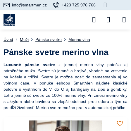
info@smartmen.cz
+420 725 976 766
Úvod
Muži
Pánske svetre
Merino vlna
Pánske svetre merino vlna
Luxusné pánske svetre
z jemnej merino vlny potešia aj
náročného muža. Svetre sú jemné a hrejivé, vhodné na vrstvenie
na košele a tričká. Svetre je možné nosiť do zamestnania aj vo
voľnom čase. V ponuke eshopu SmartMen nájdete klasické
pulóvre s výstrihom do V, do O aj kardigany na zips a gombíky.
Extra jemné sú svetre zo 100% merino vlny. Pri zmesi merino vlny
s akrylom alebo bavlnou sa zlepší odolnosť proti oderu a tým sa
predĺži životnosť. Merino svetre možno prať v automatickej práčke.