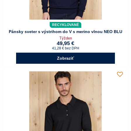
RECYKLOVANÉ
Pánsky sveter s výstrihom do V s merino vlnou NEO BLU
Týžden
49,95 €
41,28 €
bez DPH
Zobraziť