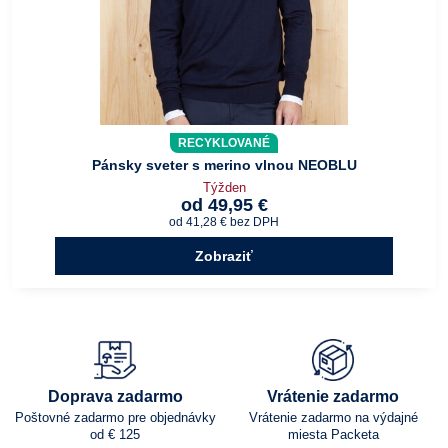
RECYKLOVANÉ
Pánsky sveter s merino vlnou NEOBLU
Týžden
od 49,95 €
od 41,28 €
bez DPH
Zobraziť
Doprava zadarmo
Vrátenie zadarmo
Poštovné zadarmo pre objednávky
Vrátenie zadarmo na výdajné
od € 125
miesta Packeta