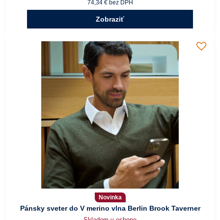
74,34 €
bez DPH
Zobraziť
Novinka
Pánsky sveter do V merino vlna Berlin Brook Taverner
Skladom v eshope