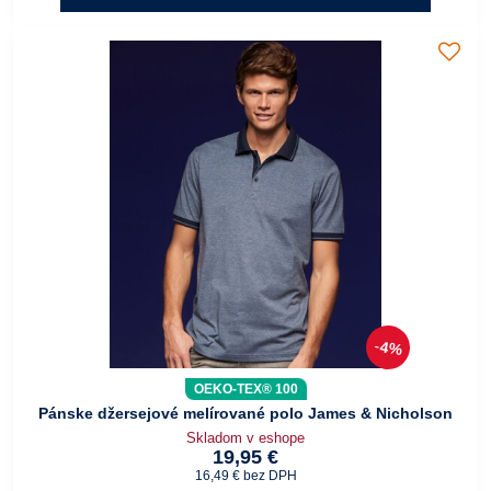
4%
OEKO-TEX® 100
Pánske džersejové melírované polo James & Nicholson
Skladom v eshope
19,95 €
16,49 €
bez DPH