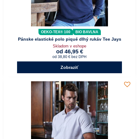
OEKO-TEX® 100
BIO BAVLNA
Pánske elastické polo piqué dlhý rukáv Tee Jays
Skladom v eshope
od 46,95 €
od 38,80 €
bez DPH
Zobraziť