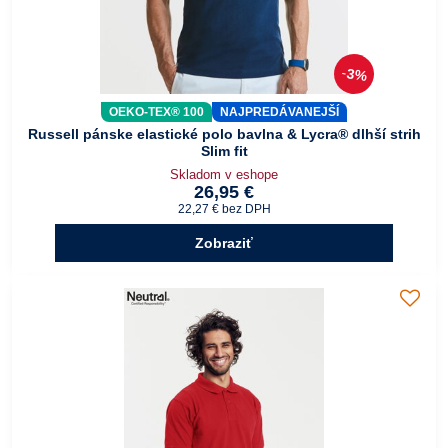
3%
OEKO-TEX® 100
NAJPREDÁVANEJŠÍ
Russell pánske elastické polo bavlna & Lycra® dlhší strih
Slim fit
Skladom v eshope
26,95 €
22,27 €
bez DPH
Zobraziť