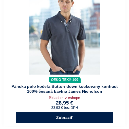
OEKO-TEX® 100
Pánska polo košeľa Button-down kockovaný kontrast
100% česaná bavlna James Nicholson
Skladom v eshope
28,95 €
23,93 €
bez DPH
Zobraziť