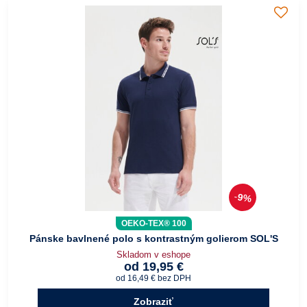
9%
OEKO-TEX® 100
Pánske bavlnené polo s kontrastným golierom SOL'S
Skladom v eshope
od 19,95 €
od 16,49 €
bez DPH
Zobraziť