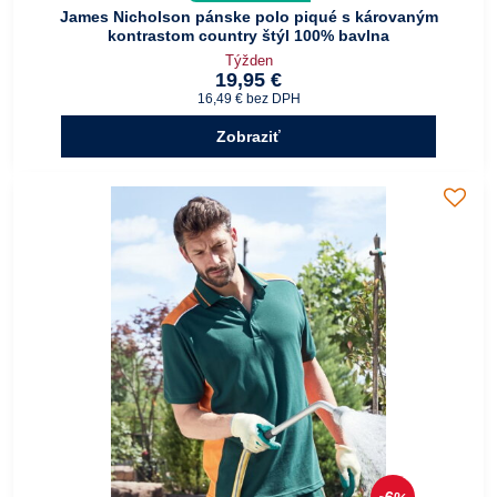
James Nicholson pánske polo piqué s károvaným
kontrastom country štýl 100% bavlna
Týžden
19,95 €
16,49 €
bez DPH
Zobraziť