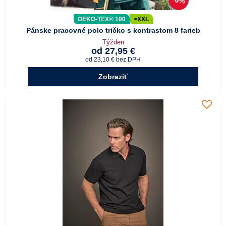
6%
OEKO-TEX® 100
>XXL
Pánske pracovné polo tričko s kontrastom 8 farieb
Týžden
od 27,95 €
od 23,10 €
bez DPH
Zobraziť