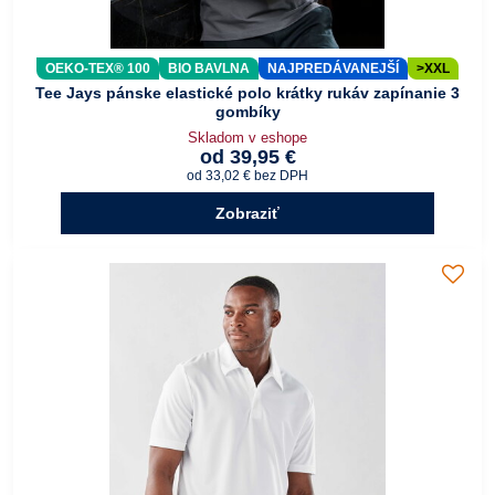
OEKO-TEX® 100
BIO BAVLNA
NAJPREDÁVANEJŠÍ
>XXL
Tee Jays pánske elastické polo krátky rukáv zapínanie 3
gombíky
Skladom v eshope
od 39,95 €
od 33,02 €
bez DPH
Zobraziť