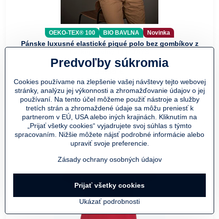
OEKO-TEX® 100
BIO BAVLNA
Novinka
Pánske luxusné elastické piqué polo bez gombíkov z
ťažkej bavlny TEE JAYS
Predvoľby súkromia
Skladom v eshope
39,95 €
33,02 €
bez DPH
Cookies používame na zlepšenie vašej návštevy tejto webovej
stránky, analýzu jej výkonnosti a zhromažďovanie údajov o jej
Zobraziť
používaní. Na tento účel môžeme použiť nástroje a služby
tretích strán a zhromaždené údaje sa môžu preniesť k
partnerom v EÚ, USA alebo iných krajinách. Kliknutím na
„Prijať všetky cookies“ vyjadrujete svoj súhlas s týmto
spracovaním. Nižšie môžete nájsť podrobné informácie alebo
upraviť svoje preferencie.
Zásady ochrany osobných údajov
Prijať všetky cookies
Ukázať podrobnosti