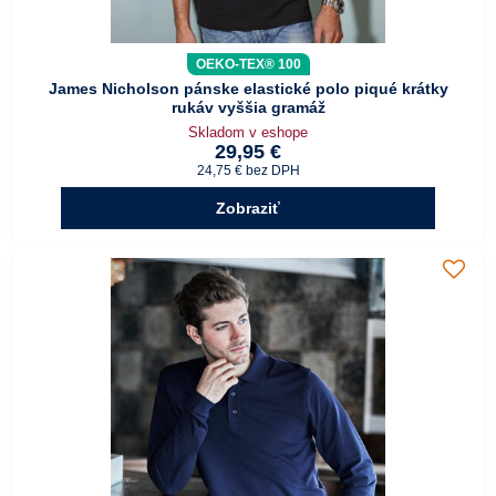
OEKO-TEX® 100
James Nicholson pánske elastické polo piqué krátky
rukáv vyššia gramáž
Skladom v eshope
29,95 €
24,75 €
bez DPH
Zobraziť