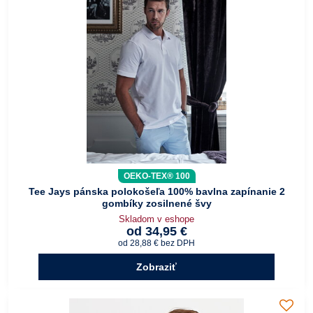
OEKO-TEX® 100
Tee Jays pánska polokošeľa 100% bavlna zapínanie 2
gombíky zosilnené švy
Skladom v eshope
od 34,95 €
od 28,88 €
bez DPH
Zobraziť