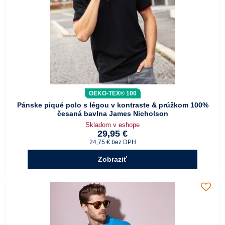
OEKO-TEX® 100
Pánske piqué polo s légou v kontraste & prúžkom 100%
česaná bavlna James Nicholson
Skladom v eshope
29,95 €
24,75 €
bez DPH
Zobraziť