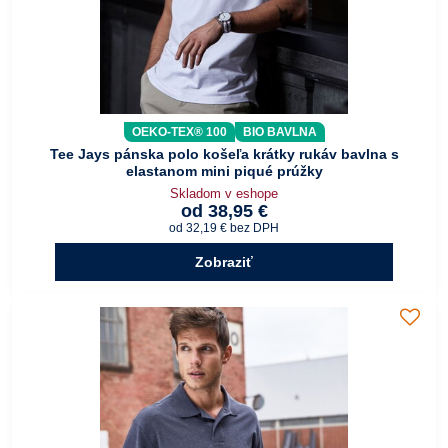
OEKO-TEX® 100
BIO BAVLNA
Tee Jays pánska polo košeľa krátky rukáv bavlna s
elastanom mini piqué prúžky
Skladom v eshope
od 38,95 €
od 32,19 €
bez DPH
Zobraziť