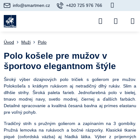
info@smartmen.cz
+420 725 976 766
Úvod
Muži
Polo
Polo košele pre mužov v
športovo elegantnom štýle
Široký výber dizajnových polo tričiek s golierom pre mužov.
Polokošeľa s krátkym rukávom aj netradičný dlhý rukáv. Slim a
dlhšie strihy. Široká paleta farieb. Jednofarebná polo v bielej,
tmavo modrej navy, svetlo modrej, čiernej a ďalších farbách.
Detailné spracovanie a kvalitná česaná bavlna aj prímes elastanu
pre voľný pohyb.
Tradičný strih s pružným golierom a zapínaním na 3 gombíky.
Pružná lemovka na rukávoch a bočné rázporky. Klasické tkanie
piqué (oxfordská väzba) aj hladká látka. Výber z príjemných