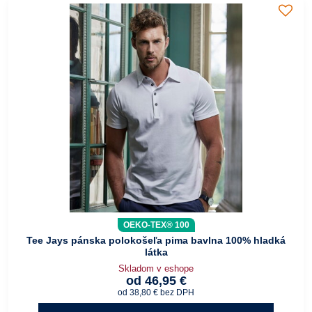
OEKO-TEX® 100
Tee Jays pánska polokošeľa pima bavlna 100% hladká
látka
Skladom v eshope
od 46,95 €
od 38,80 €
bez DPH