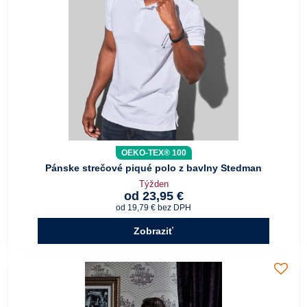
OEKO-TEX® 100
Pánske strečové piqué polo z bavlny Stedman
Týžden
od 23,95 €
od 19,79 €
bez DPH
Zobraziť