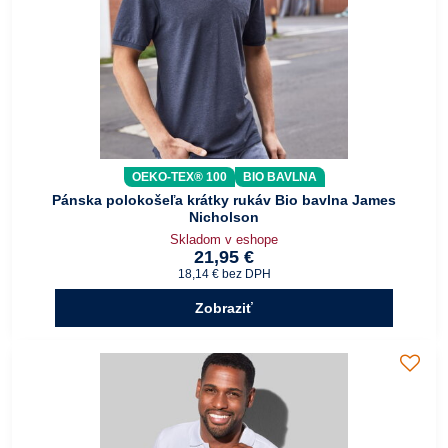
OEKO-TEX® 100
BIO BAVLNA
Pánska polokošeľa krátky rukáv Bio bavlna James
Nicholson
Skladom v eshope
21,95 €
18,14 €
bez DPH
Zobraziť