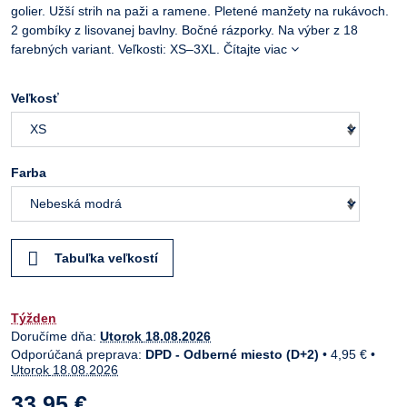
golier. Užší strih na paži a ramene. Pletené manžety na rukávoch.
2 gombíky z lisovanej bavlny. Bočné rázporky. Na výber z 18
farebných variant. Veľkosti: XS–3XL.
Čítajte viac
Veľkosť
Farba
Tabuľka veľkostí
Týžden
Doručíme dňa:
Utorok
18.08.2026
DPD - Odberné miesto (D+2)
•
4,95 €
•
Utorok
18.08.2026
33,95 €