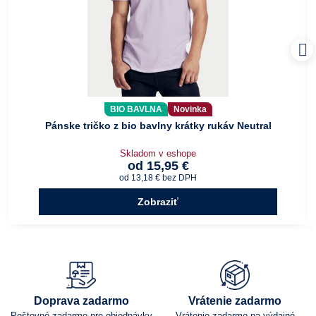
BIO BAVLNA
Novinka
Pánske tričko z bio bavlny krátky rukáv Neutral
Skladom v eshope
od 15,95 €
od 13,18 €
bez DPH
Zobraziť
Doprava zadarmo
Vrátenie zadarmo
Poštovné zadarmo pre objednávky
Vrátenie zadarmo na výdajné