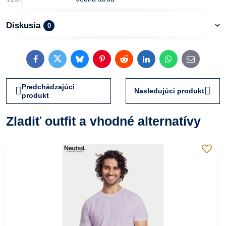
Diskusia
0
Facebook
Twitter
Bluesky
Pinterest
Reddit
LinkedIn
WhatsApp
E-
mail
Predchádzajúci
Nasledujúci produkt
produkt
Zladiť outfit a vhodné alternatívy