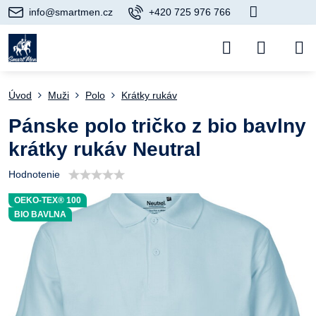
info@smartmen.cz
+420 725 976 766
Úvod
Muži
Polo
Krátky rukáv
Pánske polo tričko z bio bavlny
krátky rukáv Neutral
Hodnotenie
OEKO-TEX® 100
BIO BAVLNA