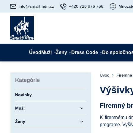
info@smartmen.cz
+420 725 976 766
Množst
Úvod
Muži
Ženy
Dress Code
Do spoločnos
Úvod
Firemné
Kategórie
Výšivky
Novinky
Firemný b
Muži
K firemnému dr
Ženy
programe. Vyšív