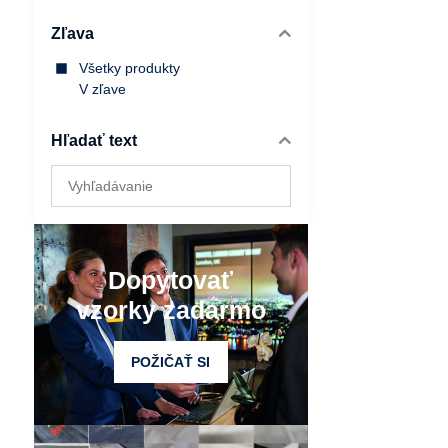
Zľava
Všetky produkty
V zľave
Hľadať text
Prehľadať
výsledky
filtra
fulltextom
Dopytovať
vzorky zadarmo
POŽIČAŤ SI