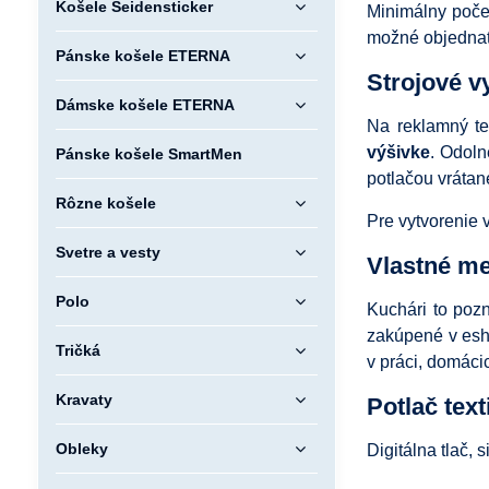
Košele Seidensticker
Minimálny počet
možné objednať 
Pánske košele ETERNA
Strojové v
Dámske košele ETERNA
Na reklamný te
výšivke
. Odoln
Pánske košele SmartMen
potlačou vrátan
Rôzne košele
Pre vytvorenie 
Svetre a vesty
Vlastné me
Polo
Kuchári to poz
zakúpené v esho
Tričká
v práci, domáci
Kravaty
Potlač text
Obleky
Digitálna tlač, 