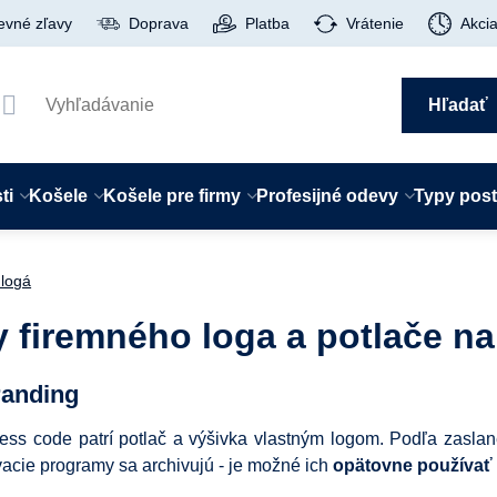
evné zľavy
Doprava
Platba
Vrátenie
Akci
Hľadať
ti
Košele
Košele pre firmy
Profesijné odevy
Typy pos
 logá
 firemného loga a potlače na
randing
ess code patrí potlač a výšivka vlastným logom. Podľa zaslan
acie programy sa archivujú - je možné ich
opätovne používať 