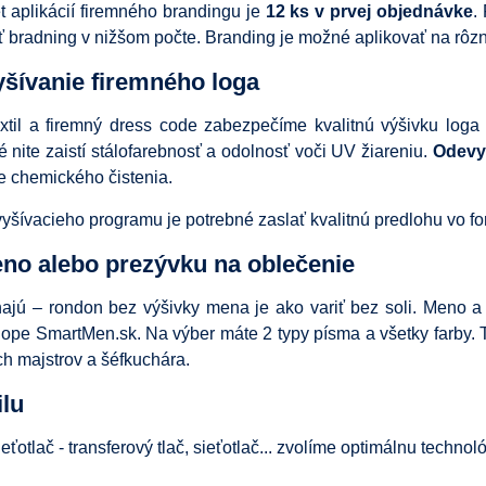
 aplikácií firemného brandingu je
12 ks v prvej objednávke
.
bradning v nižšom počte. Branding je možné aplikovať na rôzn
yšívanie firemného loga
xtil a firemný dress code zabezpečíme kvalitnú výšivku log
é nite zaistí stálofarebnosť a odolnosť voči UV žiareniu.
Odevy 
e chemického čistenia.
vyšívacieho programu je potrebné zaslať kvalitnú predlohu vo f
no alebo prezývku na oblečenie
najú – rondon bez výšivky mena je ako variť bez soli. Meno a
pe SmartMen.sk. Na výber máte 2 typy písma a všetky farby. T
ch majstrov a šéfkuchára.
ilu
sieťotlač - transferový tlač, sieťotlač... zvolíme optimálnu techn