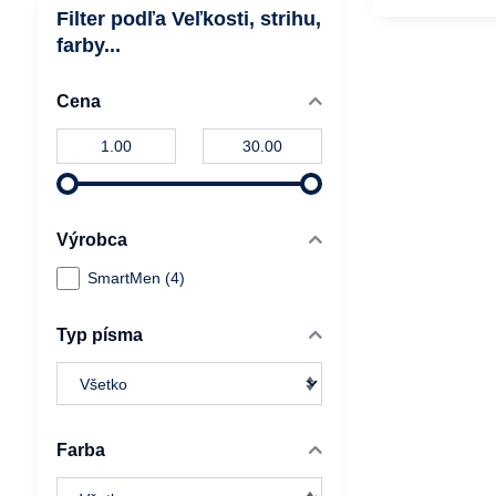
Filter podľa Veľkosti, strihu,
farby...
Cena
Od:
Do:
Výrobca
SmartMen (4)
Typ písma
Farba