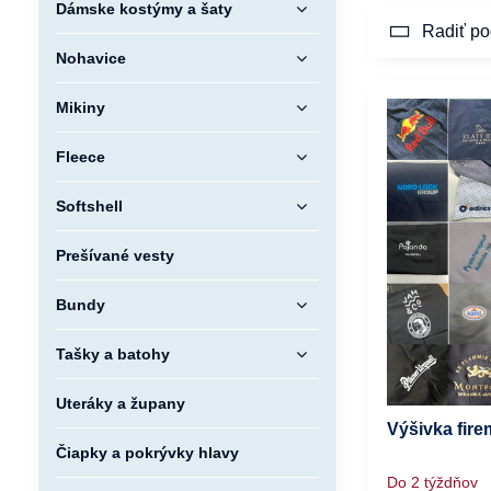
Dámske kostýmy a šaty
Radiť po
Nohavice
Mikiny
Fleece
Softshell
Prešívané vesty
Bundy
Tašky a batohy
Uteráky a župany
Výšivka fir
Čiapky a pokrývky hlavy
Do 2 týždňov