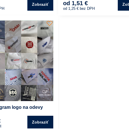
od 1,51 €
Zobraziť
Zob
DPH
od 1,25 €
bez DPH
ogram logo na odevy
€
Zobraziť
H