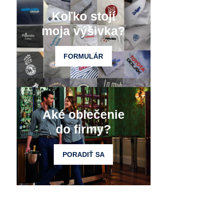
Koľko stojí
moja výšivka?
FORMULÁR
Aké oblečenie
do firmy?
PORADIŤ SA