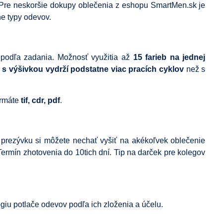
 Pre neskoršie dokupy oblečenia z eshopu SmartMen.sk je
e typy odevov.
a podľa zadania. Možnosť využitia až
15 farieb na jednej
s výšivkou vydrží podstatne viac pracích cyklov
než s
ormáte
tif, cdr, pdf
.
 prezývku si môžete nechať vyšiť na akékoľvek oblečenie
ermín zhotovenia do 10tich dní. Tip na darček pre kolegov
ológiu potlače odevov podľa ich zloženia a účelu.