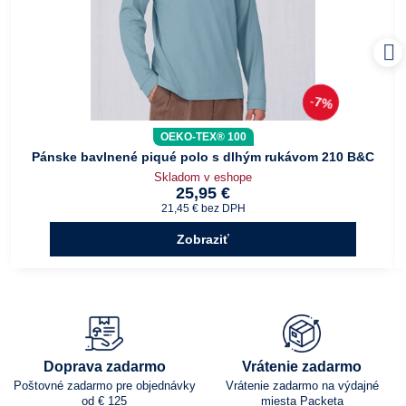
7%
OEKO-TEX® 100
Pánske bavlnené piqué polo s dlhým rukávom 210 B&C
Skladom v eshope
25,95 €
21,45 €
bez DPH
Zobraziť
Doprava zadarmo
Vrátenie zadarmo
Poštovné zadarmo pre objednávky
Vrátenie zadarmo na výdajné
od € 125
miesta Packeta