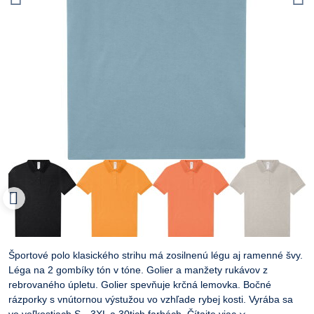
Športové polo klasického strihu má zosilnenú légu aj ramenné švy.
Léga na 2 gombíky tón v tóne. Golier a manžety rukávov z
rebrovaného úpletu. Golier spevňuje krčná lemovka. Bočné
rázporky s vnútornou výstužou vo vzhľade rybej kosti. Vyrába sa
vo veľkostiach S – 3XL a 30tich farbách.
Čítajte viac