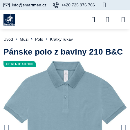
info@smartmen.cz
+420 725 976 766
Úvod
Muži
Polo
Krátky rukáv
Pánske polo z bavlny 210 B&C
OEKO-TEX® 100