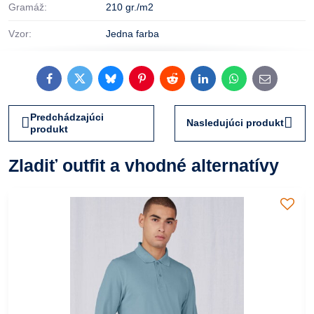
Gramáž:
210 gr./m2
Vzor:
Jedna farba
Facebook
Twitter
Bluesky
Pinterest
Reddit
LinkedIn
WhatsApp
E-
mail
Predchádzajúci
Nasledujúci produkt
produkt
Zladiť outfit a vhodné alternatívy