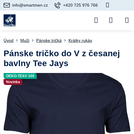
info@smartmen.cz
+420 725 976 766
Úvod
Muži
Pánske tričká
Krátky rukáv
Pánske tričko do V z česanej
bavlny Tee Jays
OEKO-TEX® 100
Novinka