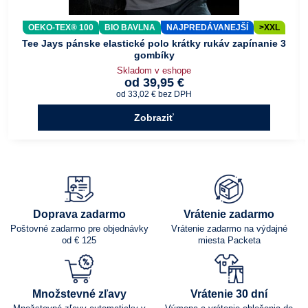
OEKO-TEX® 100
BIO BAVLNA
NAJPREDÁVANEJŠÍ
>XXL
Tee Jays pánske elastické polo krátky rukáv zapínanie 3
gombíky
Skladom v eshope
od 39,95 €
od 33,02 €
bez DPH
Zobraziť
Doprava zadarmo
Vrátenie zadarmo
Poštovné zadarmo pre objednávky
Vrátenie zadarmo na výdajné
od € 125
miesta Packeta
Množstevné zľavy
Vrátenie 30 dní