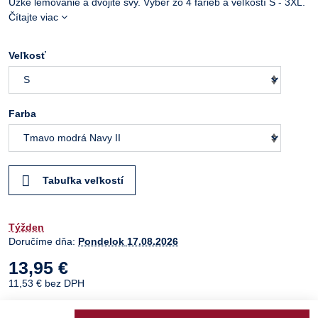
Úzke lemovanie a dvojité švy. Výber zo 4 farieb a veľkostí S - 3XL.
Čítajte viac
Veľkosť
Farba
Tabuľka veľkostí
Týžden
Doručíme dňa:
Pondelok
17.08.2026
13,95 €
11,53 €
bez DPH