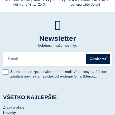
Množstevné zľavy automaticky v
Výmena a vrátenie oblečenia do
košíku -5 % až -20 %
eshopu vždy 30 dní
Newsletter
Odoberať naše novinky:
Odoberať
Souhlasím se zpracováním mé e-mailové adresy za účelem
zasílání novinek a nabídek od e-shopu SmartMen.cz.
VŠETKO NAJLEPŠIE
Zľavy a akcie
Novinky