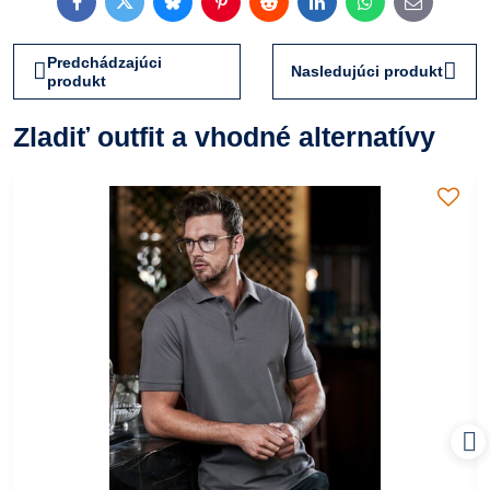
Facebook
Twitter
Bluesky
Pinterest
Reddit
LinkedIn
WhatsApp
E-
mail
Predchádzajúci
Nasledujúci produkt
produkt
Zladiť outfit a vhodné alternatívy