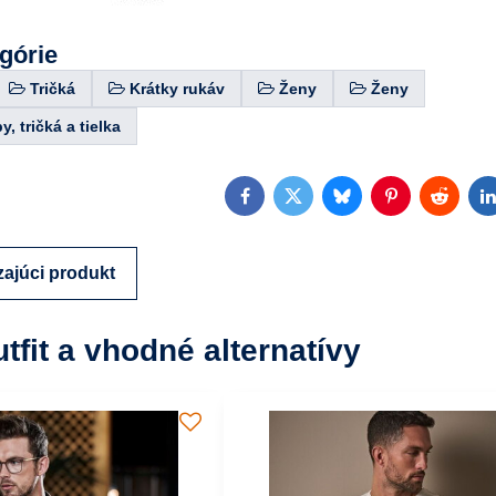
egórie
Tričká
Krátky rukáv
Ženy
Ženy
, tričká a tielka
Facebook
Twitter
Bluesky
Pinterest
Reddit
L
ajúci produkt
utfit a vhodné alternatívy