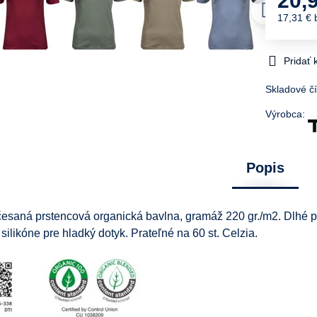
20,
17,31 €
Pridať
Skladové čí
Výrobca:
Popis
česaná prstencová organická bavlna, gramáž 220 gr./m2. Dlhé 
silikóne pre hladký dotyk. Prateľné na 60 st. Celzia.