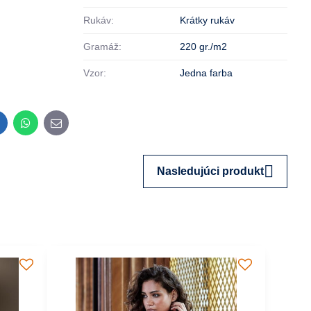
Rukáv:
Krátky rukáv
Gramáž:
220 gr./m2
Vzor:
Jedna farba
inkedIn
WhatsApp
E-
mail
Nasledujúci produkt