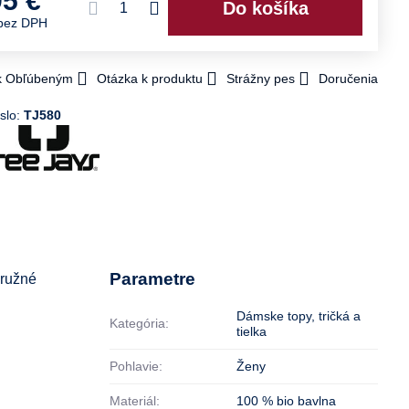
95 €
Do košíka
bez DPH
 k Obľúbeným
Otázka k produktu
Strážny pes
Doručenia
slo:
TJ580
Parametre
pružné
Dámske topy, tričká a
Kategória:
tielka
Pohlavie:
Ženy
Materiál:
100 % bio bavlna