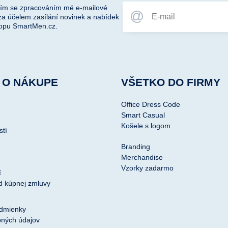
ím se zpracováním mé e-mailové
za účelem zasílání novinek a nabídek
opu SmartMen.cz.
 O NÁKUPE
VŠETKO DO FIRMY
Office Dress Code
Smart Casual
Košele s logom
stí
Branding
Merchandise
Vzorky zadarmo
í
d kúpnej zmluvy
dmienky
ných údajov