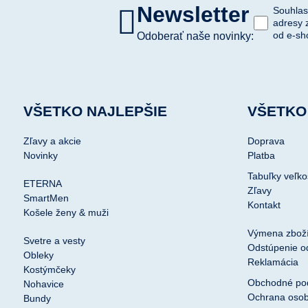
Newsletter
Souhlas
adresy 
od e-sh
Odoberať naše novinky:
VŠETKO NAJLEPŠIE
VŠETKO
Zľavy a akcie
Doprava
Novinky
Platba
Tabuľky veľko
ETERNA
Zľavy
SmartMen
Kontakt
Košele ženy & muži
Výmena zbož
Svetre a vesty
Odstúpenie o
Obleky
Reklamácia
Kostýmčeky
Obchodné po
Nohavice
Ochrana osob
Bundy