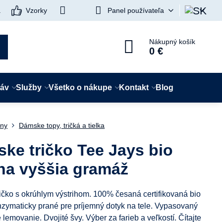
a
Vzorky
Panel používateľa
Nákupný košík
0 €
táv
Služby
Všetko o nákupe
Kontakt
Blog
ny
Dámske topy, tričká a tielka
ke tričko Tee Jays bio
na vyššia gramáž
ričko s okrúhlym výstrihom. 100% česaná certifikovaná bio
nzymaticky prané pre príjemný dotyk na tele. Vypasovaný
e lemovanie. Dvojité švy. Výber za farieb a veľkostí.
Čítajte