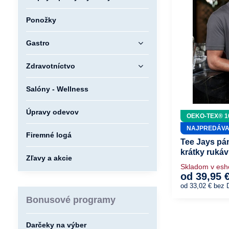
Ponožky
Gastro
Zdravotníctvo
Salóny - Wellness
Úpravy odevov
OEKO-TEX® 1
NAJPREDÁVA
Firemné logá
Tee Jays pán
krátky ruká
Zľavy a akcie
Skladom v es
od 39,95 
od 33,02 €
bez 
Bonusové programy
Darčeky na výber