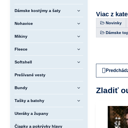
Dámske kostýmy a šaty
Viac z kat
Novinky
Nohavice
Dámske topy
Mikiny
Fleece
Softshell
Predchádz
Prešívané vesty
Bundy
Zladiť o
Tašky a batohy
Uteráky a župany
Čiapky a pokrývky hlavy