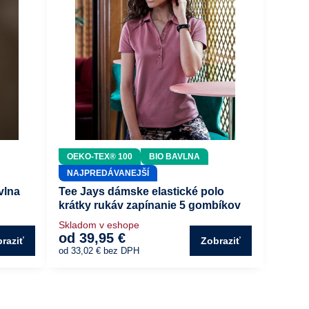
OEKO-TEX® 100
BIO BAVLNA
NAJPREDÁVANEJŠÍ
vlna
Tee Jays dámske elastické polo
krátky rukáv zapínanie 5 gombíkov
Skladom v eshope
od 39,95 €
raziť
Zobraziť
od 33,02 €
bez DPH