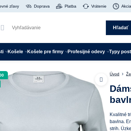
evné zľavy
Doprava
Platba
Vrátenie
Akci
Hľadať
ti
Košele
Košele pre firmy
Profesijné odevy
Typy pos
Úvod
Že
00
Dáms
bavl
Kvalitné t
bavlna. E
strih. Úzk