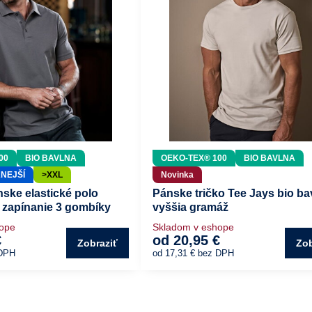
00
BIO BAVLNA
OEKO-TEX® 100
BIO BAVLNA
NEJŠÍ
>XXL
Novinka
ske elastické polo
Pánske tričko Tee Jays bio ba
v zapínanie 3 gombíky
vyššia gramáž
hope
Skladom v eshope
€
od 20,95 €
Zobraziť
Zob
DPH
od 17,31 €
bez DPH