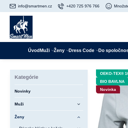
info@smartmen.cz
+420 725 976 766
Množst
Úvod
Muži
Ženy
Dress Code
Do spoločnos
OEKO-TEX® 1
Kategórie
BIO BAVLNA
Novinka
Novinky
Muži
Ženy