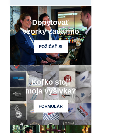
Dopytovať
vzorky zadarmo
POŽIČAŤ SI
Koľko stojí
moja výšivka?
FORMULÁR