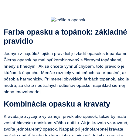
Farba opasku a topánok: základné
pravidlo
Jedným z najdôležitejších pravidiel je zladiť opasok s topánkami.
Čierny opasok by mal byť kombinovaný s čiernymi topánkami,
hnedý s hnedými. Ak sa chcete vyhnúť chybám, toto pravidlo je
kľúčom k úspechu. Menšie rozdiely v odtieňoch sú prípustné, ak
pôsobia harmonicky. Pri menej obvyklých farbách topánok, ako je
modrá, sa držte neutrálnych odtieňov opasku, napríklad čiernej
alebo tmavohnedej.
Kombinácia opasku a kravaty
Kravata je zvyčajne výraznejší prvok ako opasok, takže by mala
zostať hlavným ohniskom Vášho outfitu. Ak je kravata vzorovaná,
zvoľte jednofarebný opasok. Naopak pri jednofarebnej kravate
môžete pridať trochu textúry alebo zaujímavý detail na
opasku
,