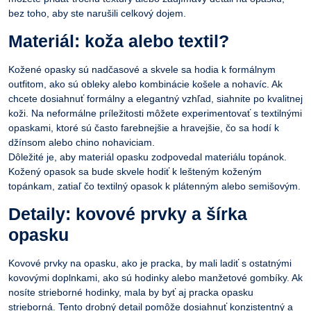
bez toho, aby ste narušili celkový dojem.
Materiál: koža alebo textil?
Kožené opasky sú nadčasové a skvele sa hodia k formálnym
outfitom, ako sú obleky alebo kombinácie košele a nohavíc. Ak
chcete dosiahnuť formálny a elegantný vzhľad, siahnite po kvalitnej
koži. Na neformálne príležitosti môžete experimentovať s textilnými
opaskami, ktoré sú často farebnejšie a hravejšie, čo sa hodí k
džínsom alebo chino nohaviciam.
Dôležité je, aby materiál
opasku
zodpovedal materiálu topánok.
Kožený opasok sa bude skvele hodiť k lešteným koženým
topánkam, zatiaľ čo textilný opasok k plátenným alebo semišovým.
Detaily: kovové prvky a šírka
opasku
Kovové prvky na opasku, ako je pracka, by mali ladiť s ostatnými
kovovými doplnkami, ako sú hodinky alebo manžetové gombíky. Ak
nosíte strieborné hodinky, mala by byť aj pracka opasku
strieborná. Tento drobný detail pomôže dosiahnuť konzistentný a