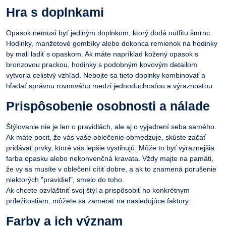
Hra s doplnkami
Opasok nemusí byť jediným doplnkom, ktorý dodá outfitu šmrnc.
Hodinky, manžetové gombíky alebo dokonca remienok na hodinky
by mali ladiť s opaskom. Ak máte napríklad kožený opasok s
bronzovou prackou, hodinky s podobným kovovým detailom
vytvoria celistvý vzhľad. Nebojte sa tieto doplnky kombinovať a
hľadať správnu rovnováhu medzi jednoduchosťou a výraznosťou.
Prispôsobenie osobnosti a nálade
Štýlovanie nie je len o pravidlách, ale aj o vyjadrení seba samého.
Ak máte pocit, že vás vaše oblečenie obmedzuje, skúste začať
pridávať prvky, ktoré vás lepšie vystihujú. Môže to byť výraznejšia
farba opasku alebo nekonvenčná kravata. Vždy majte na pamäti,
že vy sa musíte v oblečení cítiť dobre, a ak to znamená porušenie
niektorých "pravidiel", smelo do toho.
Ak chcete ozvláštniť svoj štýl a prispôsobiť ho konkrétnym
príležitostiam, môžete sa zamerať na nasledujúce faktory:
Farby a ich význam