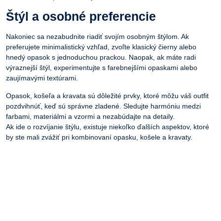
Štýl a osobné preferencie
Nakoniec sa nezabudnite riadiť svojím osobným štýlom. Ak
preferujete minimalistický vzhľad, zvoľte klasický čierny alebo
hnedý opasok s jednoduchou prackou. Naopak, ak máte radi
výraznejší štýl, experimentujte s farebnejšími opaskami alebo
zaujímavými textúrami.
Opasok,
košeľa
a kravata sú dôležité prvky, ktoré môžu váš outfit
pozdvihnúť, keď sú správne zladené. Sledujte harmóniu medzi
farbami, materiálmi a vzormi a nezabúdajte na detaily.
Ak ide o rozvíjanie štýlu, existuje niekoľko ďalších aspektov, ktoré
by ste mali zvážiť pri kombinovaní opasku,
košele
a kravaty.