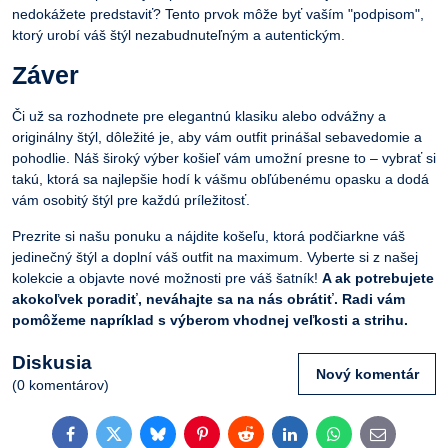
nedokážete predstaviť? Tento prvok môže byť vaším "podpisom",
ktorý urobí váš štýl nezabudnuteľným a autentickým.
Záver
Či už sa rozhodnete pre elegantnú klasiku alebo odvážny a
originálny štýl, dôležité je, aby vám outfit prinášal sebavedomie a
pohodlie. Náš široký výber košieľ vám umožní presne to – vybrať si
takú, ktorá sa najlepšie hodí k vášmu obľúbenému opasku a dodá
vám osobitý štýl pre každú príležitosť.
Prezrite si našu ponuku a nájdite košeľu, ktorá podčiarkne váš
jedinečný štýl a doplní váš outfit na maximum. Vyberte si z našej
kolekcie a objavte nové možnosti pre váš šatník!
A ak potrebujete
akokoľvek poradiť, neváhajte sa na nás obrátiť. Radi vám
pomôžeme napríklad s výberom vhodnej veľkosti a strihu.
Diskusia
Nový komentár
(0 komentárov)
Facebook
Twitter
Bluesky
Pinterest
Reddit
LinkedIn
WhatsApp
E-