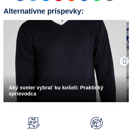
mail
Alternatívne príspevky:
Aký sveter vybrať ku košeli: Praktický
sprievodca