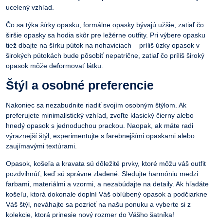
ucelený vzhľad.
Čo sa týka šírky opasku, formálne opasky bývajú užšie, zatiaľ čo
širšie opasky sa hodia skôr pre ležérne outfity. Pri výbere opasku
tiež dbajte na šírku pútok na nohaviciach – príliš úzky opasok v
širokých pútokách bude pôsobiť nepatrične, zatiaľ čo príliš široký
opasok môže deformovať látku.
Štýl a osobné preferencie
Nakoniec sa nezabudnite riadiť svojím osobným štýlom. Ak
preferujete minimalistický vzhľad, zvoľte klasický čierny alebo
hnedý opasok s jednoduchou prackou. Naopak, ak máte radi
výraznejší štýl, experimentujte s farebnejšími opaskami alebo
zaujímavými textúrami.
Opasok
,
košeľa
a kravata sú dôležité prvky, ktoré môžu váš outfit
pozdvihnúť, keď sú správne zladené. Sledujte harmóniu medzi
farbami, materiálmi a vzormi, a nezabúdajte na detaily. Ak hľadáte
košeľu, ktorá dokonale doplní Váš obľúbený opasok a podčiarkne
Váš štýl, neváhajte sa pozrieť na našu ponuku a vyberte si z
kolekcie, ktorá prinesie nový rozmer do Vášho šatníka!