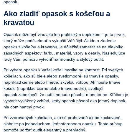
opasok.
Ako zladiť
opasok
s košeľou a
kravatou
Opasok môže byť viac ako len praktickým doplnkom – je to prvok,
ktorý môže podčiarknuť a vylepšiť Váš štýl. Ak ide o zladenie
opasku s košeľou a kravatou, je dôležité zamerať sa na niekoľko
zásadných aspektov: farbu, materiál, vzory a detaily. Nasledujúce
rady Vám pomôžu vytvoriť harmonický a štýlový outfit.
Pri výbere
opasku
k Vašej košeli myslite na kontrast. Pri svetlých
košeliach, ako sú biele alebo svetlomodré, sú tmavšie opasky,
napríklad čierne alebo hnedé, skvelou voľbou. Ak nosíte tmavé
košele (napríklad čierne alebo tmavomodré), svetlejší
opasok
zabezpečí, že outfit nebude pôsobiť monotónne. Kľúčom je
vytvoriť vyvážený vzhľad, kedy opasok pôsobí ako jemný doplnok,
nie dominantný prvok.
Pri vzorovaných košeliach, ako sú pruhované alebo kockované,
siahnite po jednoduchom, jednofarebnom opasku. Tento prístup
pomôže udržať outfit elegantný a prehľadný.