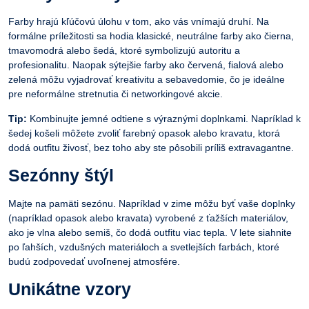
Farby hrajú kľúčovú úlohu v tom, ako vás vnímajú druhí. Na
formálne príležitosti sa hodia klasické, neutrálne farby ako čierna,
tmavomodrá alebo šedá, ktoré symbolizujú autoritu a
profesionalitu. Naopak sýtejšie farby ako červená, fialová alebo
zelená môžu vyjadrovať kreativitu a sebavedomie, čo je ideálne
pre neformálne stretnutia či networkingové akcie.
Tip:
Kombinujte jemné odtiene s výraznými doplnkami. Napríklad k
šedej košeli môžete zvoliť farebný opasok alebo kravatu, ktorá
dodá outfitu živosť, bez toho aby ste pôsobili príliš extravagantne.
Sezónny štýl
Majte na pamäti sezónu. Napríklad v zime môžu byť vaše doplnky
(napríklad opasok alebo kravata) vyrobené z ťažších materiálov,
ako je vlna alebo semiš, čo dodá outfitu viac tepla. V lete siahnite
po ľahších, vzdušných materiáloch a svetlejších farbách, ktoré
budú zodpovedať uvoľnenej atmosfére.
Unikátne vzory