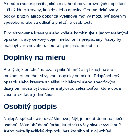
Ak máte radi originalitu, skúste siahnuť po vzorovaných doplnkoch
– či už ide o kravaty, košele alebo opasky. Geometrické tvary,
bodky, prúžky alebo dokonca kvetinové motívy môžu byť skvelým
spôsobom, ako sa odlíšiť a pridať na osobitosti.
Tip:
Vzorované kravaty alebo košele kombinujte s jednofarebnými
opaskami, aby celkový dojem nebol príliš preplácaný. Vzory by
mali byť v rovnováhe s neutrálnymi prvkami outfitu.
Doplnky na mieru
Pre tých, ktorí chcú naozaj vyniknúť, môže byť zaujímavou
možnosťou nechať si vytvoriť doplnky na mieru. Prispôsobený
opasok alebo kravata s vašimi iniciálkami alebo špecifickým
dizajnom môžu byť osobné a štýlovou záležitosťou, ktorá dodá
vášmu vzhľadu jedinečnosť.
Osobitý podpis
Najlepší spôsob, ako ozvláštniť svoj štýl, je pridať do neho niečo
osobné. Máte obľúbenú farbu, ktorá vás vždy skvele vystihne?
Alebo máte špecifický doplnok, bez ktorého si svoj vzhľad