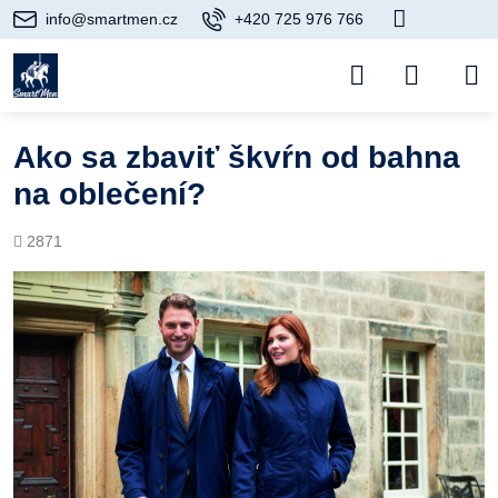
info@smartmen.cz
+420 725 976 766
Ako sa zbaviť škvŕn od bahna
na oblečení?
Počet
2871
prezretí