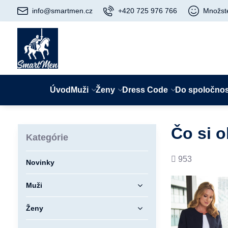
info@smartmen.cz
+420 725 976 766
Množst
Úvod
Muži
Ženy
Dress Code
Do spoločnos
Čo si 
Kategórie
Počet
953
Novinky
prezretí
Muži
Ženy