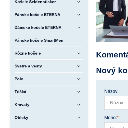
Košele Seidensticker
Pánske košele ETERNA
Dámske košele ETERNA
Pánske košele SmartMen
Komentá
Rôzne košele
Svetre a vesty
Nový ko
Polo
Názov:
Tričká
Kravaty
Meno:
*
Obleky