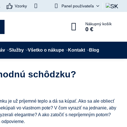
a
Vzorky
Panel používateľa
Nákupný košík
0 €
táv
Služby
Všetko o nákupe
Kontakt
Blog
bchodnú schôdzku?
onku je už príjemné teplo a dá sa kúpať. Ako sa ale obliecť
nekúpali vo vlastnom pote? V čom vyraziť na jednanie, aby
 vyzerali elegantne? A ako zatočiť s nepríjemným potom?
m odpovieme.