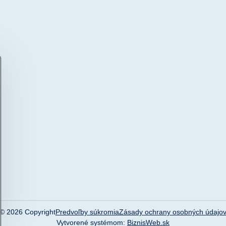
©
2026
Copyright
Predvoľby súkromia
Zásady ochrany osobných údajo
Vytvorené systémom:
BiznisWeb.sk