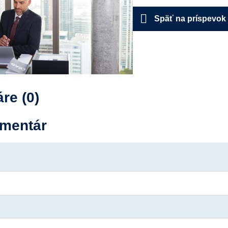
Späť na príspevok
re (0)
mentár