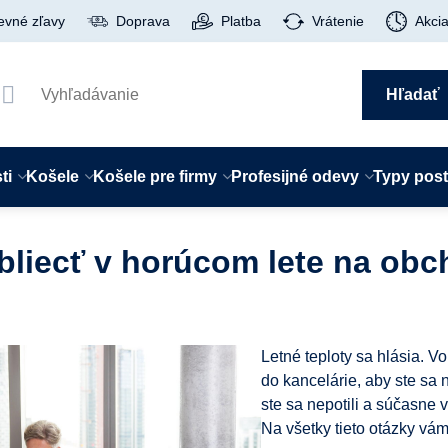
evné zľavy
Doprava
Platba
Vrátenie
Akci
Hľadať
ti
Košele
Košele pre firmy
Profesijné odevy
Typy pos
obliecť v horúcom lete na o
Letné teploty sa hlásia. V
do kancelárie, aby ste sa 
ste sa nepotili a súčasne
Na všetky tieto otázky vá