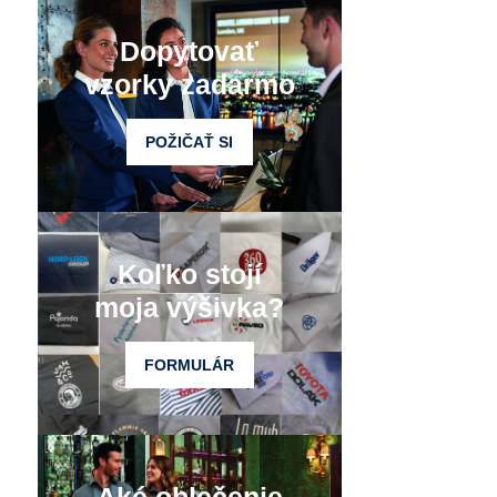
Dopytovať
vzorky zadarmo
POŽIČAŤ SI
Koľko stojí
moja výšivka?
FORMULÁR