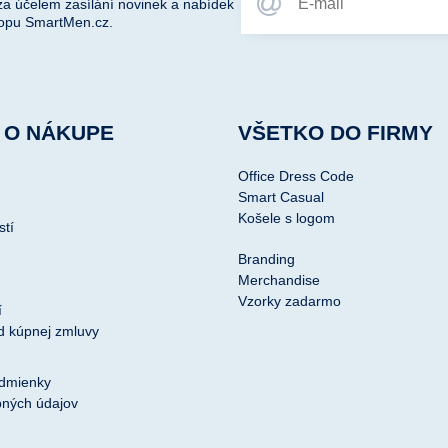
za účelem zasílání novinek a nabídek
opu SmartMen.cz.
 O NÁKUPE
VŠETKO DO FIRMY
Office Dress Code
Smart Casual
Košele s logom
stí
Branding
Merchandise
Vzorky zadarmo
í
d kúpnej zmluvy
dmienky
ných údajov