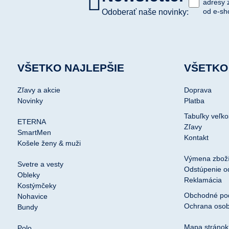
adresy 
od e-sh
Odoberať naše novinky:
VŠETKO NAJLEPŠIE
VŠETKO
Zľavy a akcie
Doprava
Novinky
Platba
Tabuľky veľko
ETERNA
Zľavy
SmartMen
Kontakt
Košele ženy & muži
Výmena zbož
Svetre a vesty
Odstúpenie o
Obleky
Reklamácia
Kostýmčeky
Obchodné po
Nohavice
Ochrana osob
Bundy
Mapa stránok
Polo