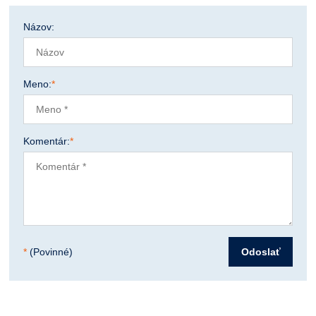
Názov:
Meno:
*
Komentár:
*
*
(Povinné)
Odoslať