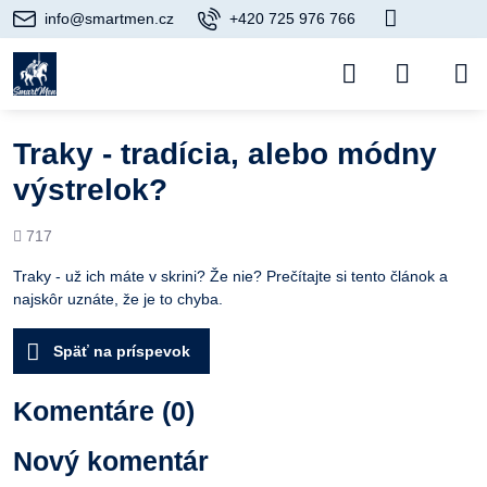
info@smartmen.cz
+420 725 976 766
Traky - tradícia, alebo módny
výstrelok?
Počet
717
prezretí
Traky - už ich máte v skrini? Že nie? Prečítajte si tento článok a
najskôr uznáte, že je to chyba.
Späť na príspevok
Komentáre (0)
Nový komentár