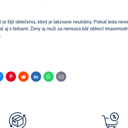
je štýl oblečenia, ktorý je takzvane neutrálny. Pokiaľ teda nevie
ť aj s farbami. Ženy aj muži sa nemusia báť obliecť tmavomodrú
.
Bluesky
Pinterest
Reddit
LinkedIn
WhatsApp
E-
mail