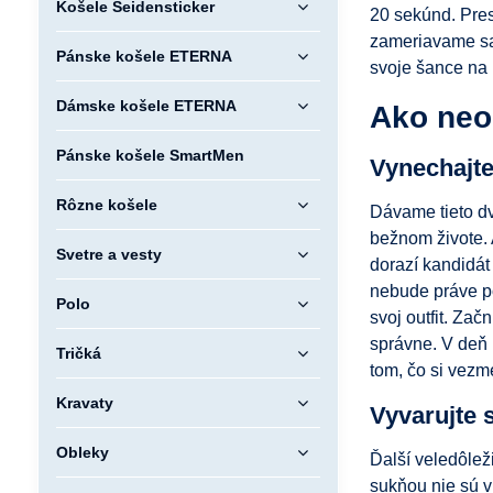
Košele Seidensticker
20 sekúnd. Presn
zameriavame sa 
Pánske košele ETERNA
svoje šance na p
Dámske košele ETERNA
Ako neo
Pánske košele SmartMen
Vynechajte
Rôzne košele
Dávame tieto dv
bežnom živote. 
Svetre a vesty
dorazí kandidát
nebude práve pô
Polo
svoj outfit. Zač
správne. V deň 
Tričká
tom, čo si vezm
Kravaty
Vyvarujte
Obleky
Ďalší veledôlež
sukňou nie sú v