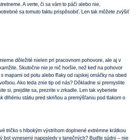
retneme. A verte, či sa vám to páči alebo nie,
trebné sa tomuto faktu prispôsobiť. Len tak môžete zvýšiť
ierne dôležité nielen pri pracovnom pohovore, ale aj v
 okamžite. Skutočne nie je nič horšie, než keď na pohovor
 s mapami od potu alebo fľaky od rajskej omáčky na obed
voľbou. Ako teda znie tip od nás? Dôkladne si premyslite
e si, prejdite sa, prezrite v zrkadle. Len tak vyberiete
ak dlhému státiu pred skriňou a premýšľaniu pod tlakom o
žové tričko s hlbokým výstrihom doplnené extrémne krátkou
rý bol vynesený naposledy v tanečných? Buďte súdni – nie