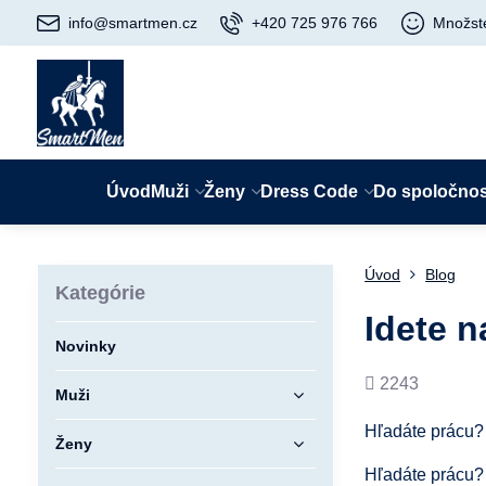
info@smartmen.cz
+420 725 976 766
Množst
Úvod
Muži
Ženy
Dress Code
Do spoločnos
Úvod
Blog
Kategórie
Idete 
Novinky
Počet
2243
Muži
prezretí
Hľadáte prácu? 
Ženy
Hľadáte prácu? 