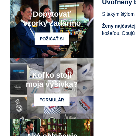
Uvoľnený 
Dopytovať
S takým štýlom 
vzorky zadarmo
Ženy najčastej
košeľou. Obujú 
POŽIČAŤ SI
Koľko stojí
moja výšivka?
FORMULÁR