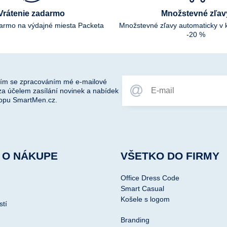
Vrátenie zadarmo
Množstevné zľav
darmo na výdajné miesta Packeta
Množstevné zľavy automaticky v 
-20 %
ím se zpracováním mé e-mailové
za účelem zasílání novinek a nabídek
opu SmartMen.cz.
 O NÁKUPE
VŠETKO DO FIRMY
Office Dress Code
Smart Casual
Košele s logom
stí
Branding