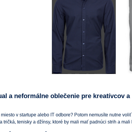
al a neformálne oblečenie pre kreatívcov a
miesto v startupe alebo IT odbore? Potom nemusíte nutne voliť 
 tričká, tenisky a džínsy, ktoré by mali mať padnúci strih a mali