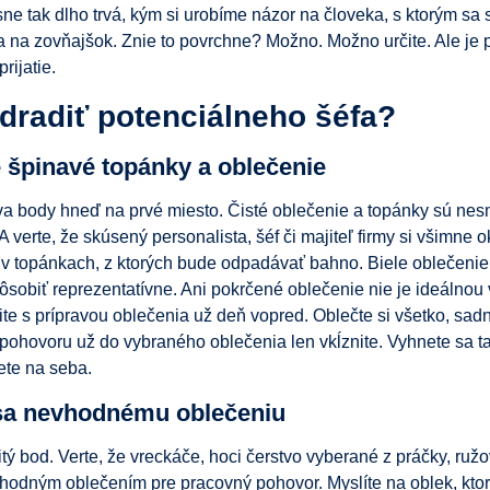
e tak dlho trvá, kým si urobíme názor na človeka, s ktorým sa st
na zovňajšok. Znie to povrchne? Možno. Možno určite. Ale je po
rijatie.
dradiť potenciálneho šéfa?
 špinavé topánky a oblečenie
a body hneď na prvé miesto. Čisté oblečenie a topánky sú nesm
A verte, že skúsený personalista, šéf či majiteľ firmy si všimne
 v topánkach, z ktorých bude odpadávať bahno. Biele oblečenie
sobiť reprezentatívne. Ani pokrčené oblečenie nie je ideálnou 
nite s prípravou oblečenia už deň vopred. Oblečte si všetko, sadnit
pohovoru už do vybraného oblečenia len vkĺznite. Vyhnete sa t
ete na seba.
 sa nevhodnému oblečeniu
itý bod. Verte, že vreckáče, hoci čerstvo vyberané z práčky, ru
hodným oblečením pre pracovný pohovor. Myslíte na oblek, kto