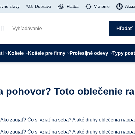
evné zľavy
Doprava
Platba
Vrátenie
Akci
Hľadať
ti
Košele
Košele pre firmy
Profesijné odevy
Typy pos
na pohovor? Toto oblečenie r
Ako zaujať? Čo si vziať na seba? A aké druhy oblečenia naopak
Ako zaujať? Čo si vziať na seba? A aké druhy oblečenia naopak