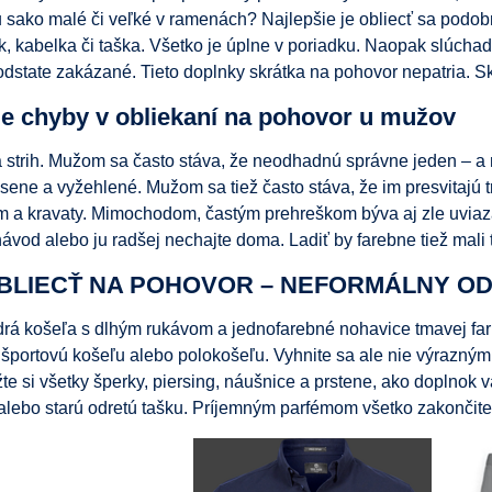
sako malé či veľké v ramenách? Najlepšie je obliecť sa podobn
, kabelka či taška. Všetko je úplne v poriadku. Naopak slúchadl
odstate zakázané. Tieto doplnky skrátka na pohovor nepatria. Sk
ie chyby v obliekaní na pohovor u mužov
a strih. Mužom sa často stáva, že neodhadnú správne jeden – a 
ene a vyžehlené. Mužom sa tiež často stáva, že im presvitajú t
 a kravaty. Mimochodom, častým prehreškom býva aj zle uviazan
ávod alebo ju radšej nechajte doma. Ladiť by farebne tiež mali
BLIECŤ NA POHOVOR – NEFORMÁLNY O
drá košeľa s dlhým rukávom a jednofarebné nohavice tmavej fa
športovú košeľu alebo polokošeľu. Vyhnite sa ale nie výrazným
žte si všetky šperky, piersing, náušnice a prstene, ako doplnok
alebo starú odretú tašku. Príjemným parfémom všetko zakončite