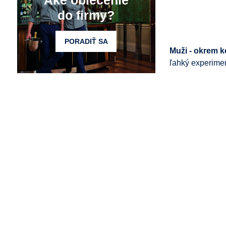
Aké oblečenie
do firmy?
PORADIŤ SA
Muži - okrem k
ľahký experimen