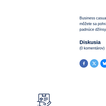
Business casual 
môžete sa pohra
padnúce džínsy
Diskusia
(0 komentárov)
Facebook
Twitter