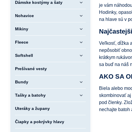
Dámske kostýmy a šaty
je vám náhodou 
Hodinky, opasok
Nohavice
na hlave sú v p
Mikiny
Najčastejš
Fleece
Veľkosť, dĺžka 
nepôsobiť obnos
Softshell
krátkym rukávom
sa buď na náš n
Prešívané vesty
AKO SA O
Bundy
Biela alebo mo
Tašky a batohy
skombinovať aj 
pod členky. Zlo
Uteráky a župany
nechajte batoh 
Čiapky a pokrývky hlavy