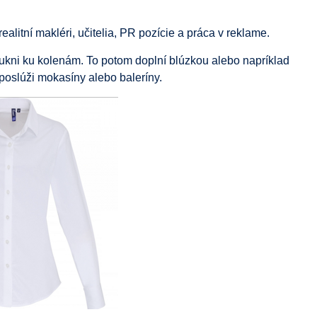
litní makléri, učitelia, PR pozície a práca v reklame.
ukni ku kolenám. To potom doplní blúzkou alebo napríklad
poslúži mokasíny alebo baleríny.