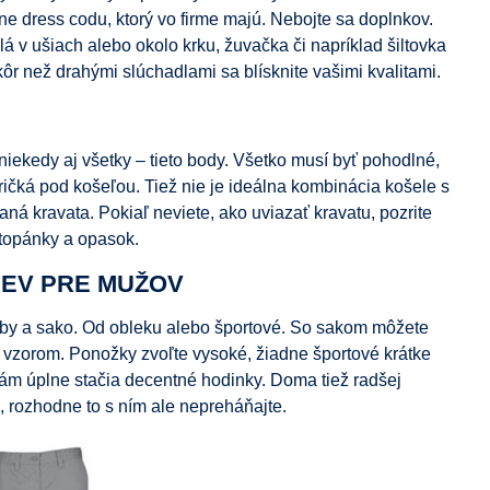
e dress codu, ktorý vo firme majú. Nebojte sa doplnkov.
á v ušiach alebo okolo krku, žuvačka či napríklad šiltovka
ôr než drahými slúchadlami sa blísknite vašimi kvalitami.
niekedy aj všetky – tieto body. Všetko musí byť pohodlné,
ričká pod košeľou. Tiež nie je ideálna kombinácia košele s
á kravata. Pokiaľ neviete, ako uviazať kravatu, pozrite
 topánky a opasok.
DEV PRE MUŽOV
rby a sako. Od obleku alebo športové. So sakom môžete
 vzorom. Ponožky zvoľte vysoké, žiadne športové krátke
 vám úplne stačia decentné hodinky. Doma tiež radšej
, rozhodne to s ním ale nepreháňajte.