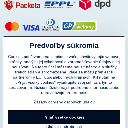
Predvoľby súkromia
Cookies používame na zlepšenie vašej návštevy tejto webovej
stránky, analýzu jej výkonnosti a zhromažďovanie údajov o jej
používaní. Na tento účel môžeme použiť nástroje a služby
tretích strán a zhromaždené údaje sa môžu preniesť k
partnerom v EÚ, USA alebo iných krajinách. Kliknutím na
„Prijať všetky cookies“ vyjadrujete svoj súhlas s týmto
spracovaním. Nižšie môžete nájsť podrobné informácie alebo
Copyright © 2011-2025
upraviť svoje preferencie.
DENIMAR TAILORING s.r.o.
prevádzkovateľ eshopu SmartMen.sk
Zásady ochrany osobných údajov
©
2026
Copyright
Prijať všetky cookies
Predvoľby súkromia
Zásady ochrany osobných údajov
Ukázať podrobnosti