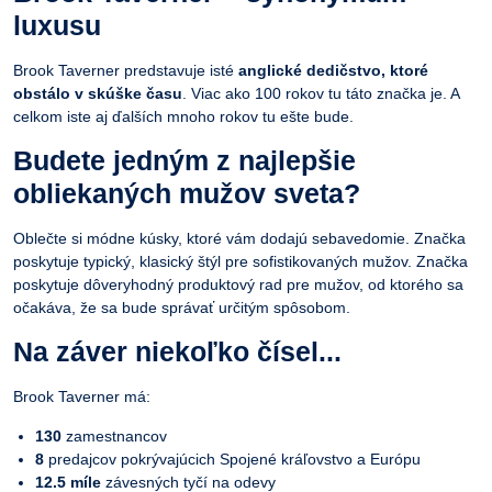
luxusu
Brook Taverner predstavuje isté
anglické dedičstvo, ktoré
obstálo v skúške času
. Viac ako 100 rokov tu táto značka je. A
celkom iste aj ďalších mnoho rokov tu ešte bude.
Budete jedným z najlepšie
obliekaných mužov sveta?
Oblečte si módne kúsky, ktoré vám dodajú sebavedomie. Značka
poskytuje typický, klasický štýl pre sofistikovaných mužov. Značka
poskytuje dôveryhodný produktový rad pre mužov, od ktorého sa
očakáva, že sa bude správať určitým spôsobom.
Na záver niekoľko čísel...
Brook Taverner má:
130
zamestnancov
8
predajcov pokrývajúcich Spojené kráľovstvo a Európu
12.5 míle
závesných tyčí na odevy