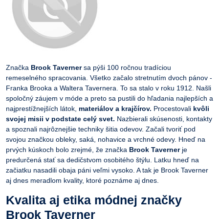
Značka
Brook Taverner
sa pýši 100 ročnou tradíciou
remeselného spracovania. Všetko začalo stretnutím dvoch pánov -
Franka Brooka a Waltera Tavernera. To sa stalo v roku 1912. Našli
spoločný záujem v móde a preto sa pustili do hľadania najlepších a
najprestížnejších látok,
materiálov a krajčírov.
Procestovali
kvôli
svojej misii v podstate celý svet.
Nazbierali skúsenosti, kontakty
a spoznali najrôznejšie techniky šitia odevov. Začali tvoriť pod
svojou značkou obleky, saká, nohavice a vrchné odevy. Hneď na
prvých kúskoch bolo zrejmé, že značka
Brook Taverner
je
predurčená stať sa dedičstvom osobitého štýlu. Latku hneď na
začiatku nasadili obaja páni veľmi vysoko. A tak je Brook Taverner
aj dnes meradlom kvality, ktoré poznáme aj dnes.
Kvalita aj etika módnej značky
Brook Taverner