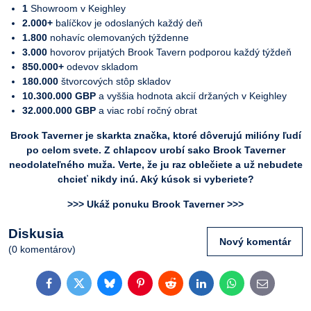
1
Showroom v Keighley
2.000+
balíčkov je odoslaných každý deň
1.800
nohavíc olemovaných týždenne
3.000
hovorov prijatých Brook Tavern podporou každý týždeň
850.000+
odevov skladom
180.000
štvorcových stôp skladov
10.300.000 GBP
a vyššia hodnota akcií držaných v Keighley
32.000.000 GBP
a viac robí ročný obrat
Brook Taverner je skarkta značka, ktoré dôverujú milióny ľudí
po celom svete. Z chlapcov urobí sako Brook Taverner
neodolateľného muža. Verte, že ju raz oblečiete a už nebudete
chcieť nikdy inú. Aký kúsok si vyberiete?
>>> Ukáž ponuku Brook Taverner >>>
Diskusia
Nový komentár
(0 komentárov)
Facebook
Twitter
Bluesky
Pinterest
Reddit
LinkedIn
WhatsApp
E-
mail