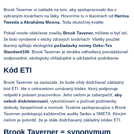
Brook Taverner si zakladá na tom, aby spolupracovalo iba s
vybranými továrňami na látky. Hovoríme tu o tkaninách od
Harrisa
Tweeda a Abraháma Moona.
Teda skutočnej kvalite.
Pokiaľ nosíte oblečenie značky
Brook Tavener
,
môžete si byť istí,
že bolo vyrobené v eticky zdravých továrňach. Všetky použité
tkaniny spĺňajú ekologické
požiadavky normy Oeko-Tex
Standard100
. Brook Taverner je skrátka odhodlaný prevádzkovať
zodpovedné, ekologicky ohľaduplné a udržateľné podnikanie.
Kód ETI
Brook Taverner sa zaviazala, že bude vždy dodržiavať základný
kód ETI. Ide o celosvetovo uznávaný kódex, ktorý podporuje
rešpekt k právam pracovníkov. Jeho cieľom je zabezpečiť,
aby
neboli diskriminovaní
, vykorisťovaní a požívali podmienky
slobody, bezpečnosti a rovnosti. Továrne spolupracujúce s Brook
Taverner podstupujú každoročne audity Sedex a SMETA. Ktorým
cieľom je potvrdiť, že je stále dodržiavaný základný kódex ETI.
Brook Taverner = synonymum