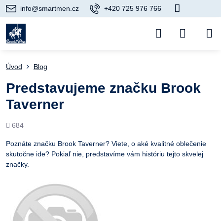
info@smartmen.cz
+420 725 976 766
Úvod
Blog
Predstavujeme značku Brook
Taverner
Počet
684
prezretí
Poznáte značku Brook Taverner? Viete, o aké kvalitné oblečenie
skutočne ide? Pokiaľ nie, predstavíme vám históriu tejto skvelej
značky.