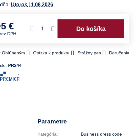
 dňa:
Utorok
11.08.2026
95 €
Do košíka
bez DPH
 k Obľúbeným
Otázka k produktu
Strážny pes
Doručenia
slo:
PR244
Parametre
Kategória:
Business dress code