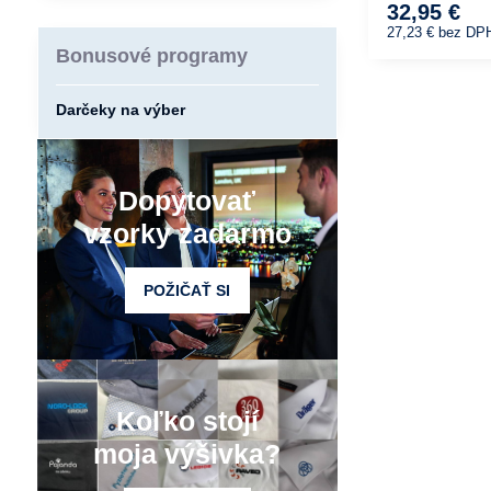
32,95 €
27,23 €
bez DP
Bonusové programy
Darčeky na výber
Dopytovať
vzorky zadarmo
POŽIČAŤ SI
Koľko stojí
moja výšivka?