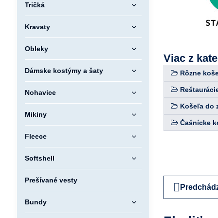
Tričká
Kravaty
Obleky
Viac z kat
Dámske kostýmy a šaty
Rôzne koše
Reštaurácie
Nohavice
Košeľa do 
Mikiny
Čašnícke k
Fleece
Softshell
Prešívané vesty
Predchádz
Bundy