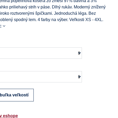
jemná popelínová košeľa zo zmesi 97% bavlna a 3%
ahko priliehavý strih v páse. Dlhý rukáv. Moderný znížený
 široko roztvorenými špičkami. Jednoduchá léga. Bez
oblený spodný lem. 4 farby na výber. Veľkosti XS - 4XL.
c
buľka veľkostí
v eshope