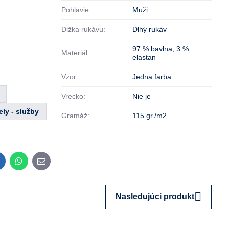
Pohlavie:
Muži
Dlžka rukávu:
Dlhý rukáv
97 % bavlna
,
3 %
Materiál:
elastan
Vzor:
Jedna farba
Vrecko:
Nie je
ely - služby
Gramáž:
115 gr./m2
inkedIn
WhatsApp
E-
mail
Nasledujúci produkt