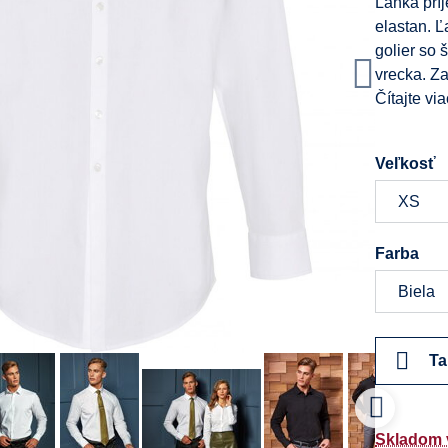
Ľahká prí
elastan. Ľ
golier so
vrecka. Za
Čítajte via
Veľkosť
Farba
Ta
Skladom 