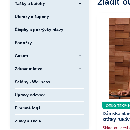
Zladiť o
Tašky a batohy
Uteráky a župany
Čiapky a pokrývky hlavy
Ponožky
Gastro
Zdravotníctvo
Salóny - Wellness
Úpravy odevov
OEKO-TEX® 1
Firemné logá
Dámska elas
krátky rukáv
Zľavy a akcie
Skladom v es