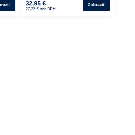
32,95 €
raziť
Zobraziť
27,23 €
bez DPH