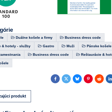
egórie
le
Duálne košele a firmy
Business dress code
 & hotely - služby
Gastro
Muži
Pánske košele
zamestnania
Business dress code
Reštaurácie & hot
ošele
Facebook
Twitter
Bluesky
Pinterest
Reddit
L
ajúci produkt