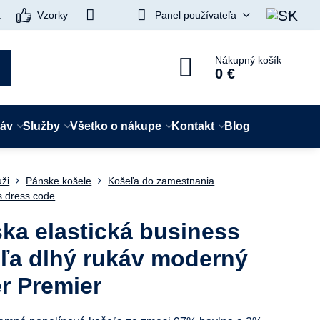
a
Vzorky
Panel používateľa
Nákupný košík
0 €
táv
Služby
Všetko o nákupe
Kontakt
Blog
ži
Pánske košele
Košeľa do zamestnania
s dress code
ka elastická business
ľa dlhý rukáv moderný
er Premier