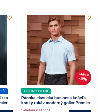
34,95 €
5%
JŠÍ
OEKO-TEX® 100
úzka
Pánska elastická business košeľa
emier
krátky rukáv moderný golier Premier
Skladom v eshope