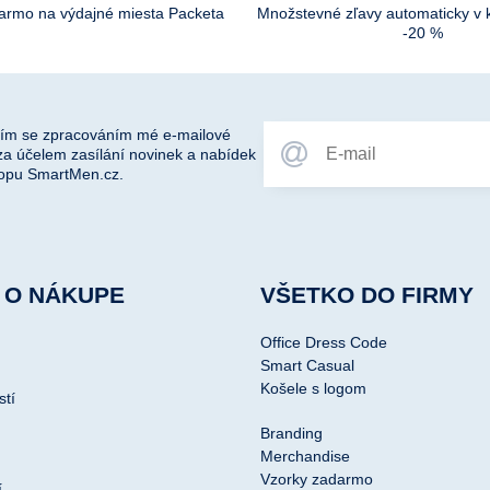
darmo na výdajné miesta Packeta
Množstevné zľavy automaticky v 
-20 %
ím se zpracováním mé e-mailové
za účelem zasílání novinek a nabídek
opu SmartMen.cz.
 O NÁKUPE
VŠETKO DO FIRMY
Office Dress Code
Smart Casual
Košele s logom
stí
Branding
Merchandise
Vzorky zadarmo
í