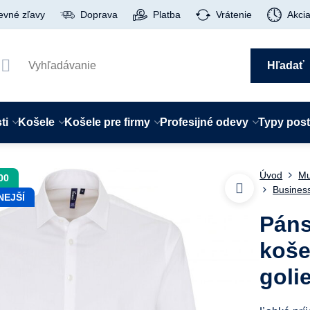
evné zľavy
Doprava
Platba
Vrátenie
Akci
Hľadať
ti
Košele
Košele pre firmy
Profesijné odevy
Typy pos
Úvod
Mu
00
Busines
NEJŠÍ
Páns
koše
goli