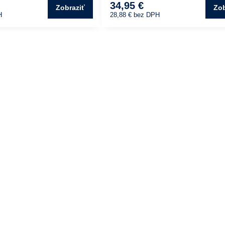
34,95 €
Zobraziť
Zob
H
28,88 €
bez DPH