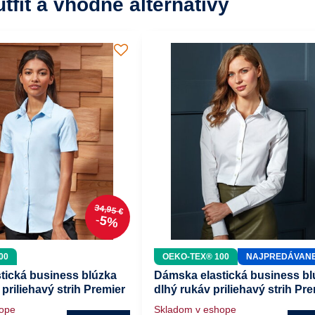
utfit a vhodné alternatívy
34,95 €
5%
00
OEKO-TEX® 100
NAJPREDÁVANE
tická business blúzka
Dámska elastická business bl
 priliehavý strih Premier
dlhý rukáv priliehavý strih Pr
hope
Skladom v eshope