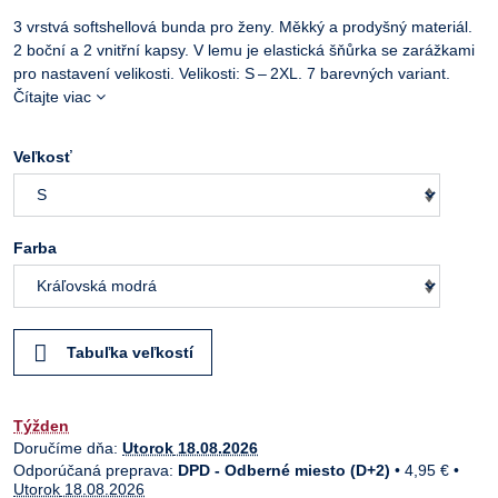
3 vrstvá softshellová bunda pro ženy. Měkký a prodyšný materiál.
2 boční a 2 vnitřní kapsy. V lemu je elastická šňůrka se zarážkami
pro nastavení velikosti. Velikosti: S – 2XL. 7 barevných variant.
Čítajte viac
Veľkosť
Farba
Tabuľka veľkostí
Týžden
Doručíme dňa:
Utorok
18.08.2026
DPD - Odberné miesto (D+2)
•
4,95 €
•
Utorok
18.08.2026