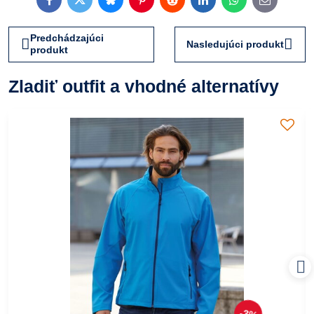
Facebook
Twitter
Bluesky
Pinterest
Reddit
LinkedIn
WhatsApp
E-
mail
Predchádzajúci
Nasledujúci produkt
produkt
Zladiť outfit a vhodné alternatívy