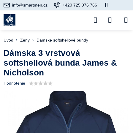
info@smartmen.cz
+420 725 976 766
Úvod
Ženy
Dámske softshellové bundy
Dámska 3 vrstvová
softshellová bunda James &
Nicholson
Hodnotenie