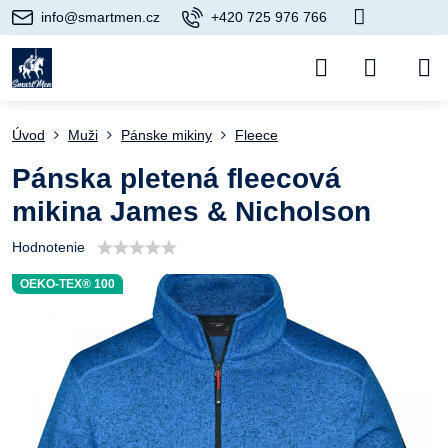
info@smartmen.cz
+420 725 976 766
Úvod
Muži
Pánske mikiny
Fleece
Pánska pletená fleecová
mikina James & Nicholson
Hodnotenie
OEKO-TEX® 100