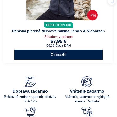
2%
OEKO-TEX® 100
Dámska pletená fleecová mikina James & Nicholson
Skladom v eshope
67,95 €
56,16 €
bez DPH
Zobraziť
Doprava zadarmo
Vrátenie zadarmo
Poštovné zadarmo pre objednávky
Vrátenie zadarmo na výdajné
od € 125
miesta Packeta