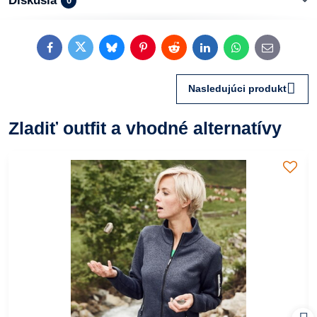
Diskusia
0
Facebook
Twitter
Bluesky
Pinterest
Reddit
LinkedIn
WhatsApp
E-
mail
Nasledujúci produkt
Zladiť outfit a vhodné alternatívy