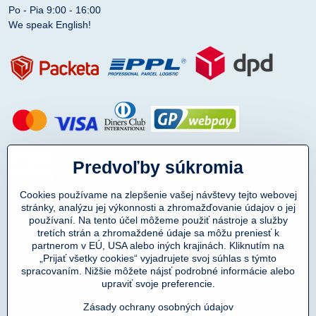
Po - Pia 9:00 - 16:00
We speak English!
Predvoľby súkromia
Cookies používame na zlepšenie vašej návštevy tejto webovej
stránky, analýzu jej výkonnosti a zhromažďovanie údajov o jej
používaní. Na tento účel môžeme použiť nástroje a služby
tretích strán a zhromaždené údaje sa môžu preniesť k
partnerom v EÚ, USA alebo iných krajinách. Kliknutím na
„Prijať všetky cookies“ vyjadrujete svoj súhlas s týmto
spracovaním. Nižšie môžete nájsť podrobné informácie alebo
Copyright © 2011-2025
upraviť svoje preferencie.
DENIMAR TAILORING s.r.o.
prevádzkovateľ eshopu SmartMen.sk
Zásady ochrany osobných údajov