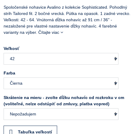
Spoločenské nohavice Avalino z kolekcie Sophisticated. Pohodlný
strih Tailored fit. 2 bočné vrecká. Pútka na opasok. 1 zadné vrecko.
Veľkosti: 42 - 64. Vnútorná dĺžka nohavíc až 91 cm / 36" -
nezaložené pre vlastné nastavenie dĺžky nohavíc. 4 farebné
varianty na výber.
Čítajte viac
Veľkosť
Farba
Skrátenie na mieru - zvolte dĺžku nohavíc od rozkroku v cm
(voliteľné, nelze odstúpiť od zmluvy, platba vopred)
Tabuľka veľkostí