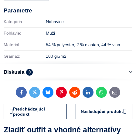
Parametre
Kategória:
Nohavice
Pohlavie:
Muži
Materiál:
54 % polyester
,
2 % elastan
,
44 % vlna
Gramáž:
180 gr./m2
Diskusia
0
Facebook
Twitter
Bluesky
Pinterest
Reddit
LinkedIn
WhatsApp
E-
mail
Predchádzajúci
Nasledujúci produkt
produkt
Zladiť outfit a vhodné alternatívy