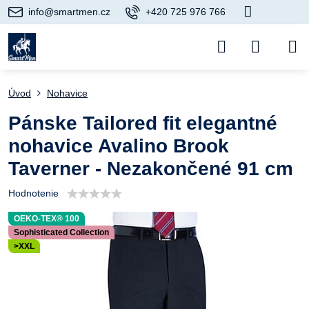
info@smartmen.cz
+420 725 976 766
Úvod
Nohavice
Pánske Tailored fit elegantné
nohavice Avalino Brook
Taverner - Nezakončené 91 cm
Hodnotenie
OEKO-TEX® 100
Sophisticated Collection
>XXL