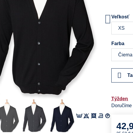
Veľkosť
Farba
Ta
Týžden
Doručíme
42,