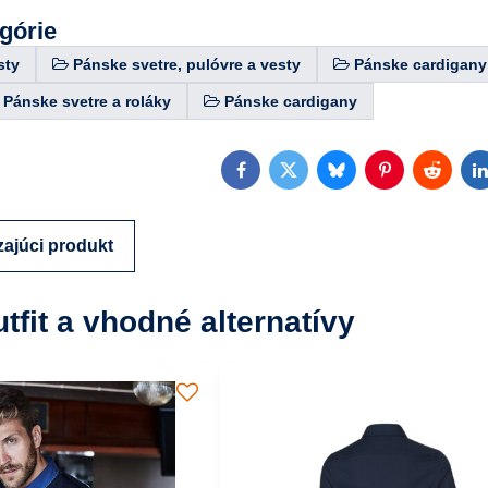
egórie
sty
Pánske svetre, pulóvre a vesty
Pánske cardigany
Pánske svetre a roláky
Pánske cardigany
Facebook
Twitter
Bluesky
Pinterest
Reddit
L
ajúci produkt
utfit a vhodné alternatívy