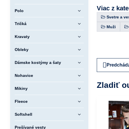
Viac z kat
Polo
Svetre a ve
Tričká
Muži
Kravaty
Obleky
Dámske kostýmy a šaty
Predchádz
Nohavice
Zladiť o
Mikiny
Fleece
Softshell
Prešívané vesty