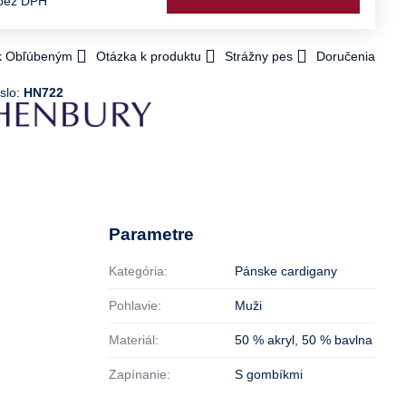
bez DPH
 k Obľúbeným
Otázka k produktu
Strážny pes
Doručenia
slo:
HN722
Parametre
Kategória:
Pánske cardigany
Pohlavie:
Muži
Materiál:
50 % akryl
,
50 % bavlna
Zapínanie:
S gombíkmi