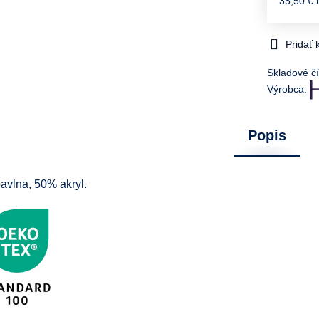
35,50 €
Pridať
Skladové čí
Výrobca:
Popis
vlna, 50% akryl.