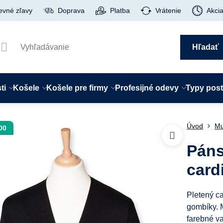
evné zľavy
Doprava
Platba
Vrátenie
Akci
Hľadať
ti
Košele
Košele pre firmy
Profesijné odevy
Typy pos
Úvod
Mu
00
Páns
card
Pletený ca
gombíky. M
farebné va