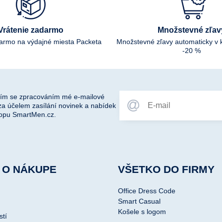
Vrátenie zadarmo
Množstevné zľav
darmo na výdajné miesta Packeta
Množstevné zľavy automaticky v 
-20 %
ím se zpracováním mé e-mailové
za účelem zasílání novinek a nabídek
opu SmartMen.cz.
 O NÁKUPE
VŠETKO DO FIRMY
Office Dress Code
Smart Casual
Košele s logom
stí