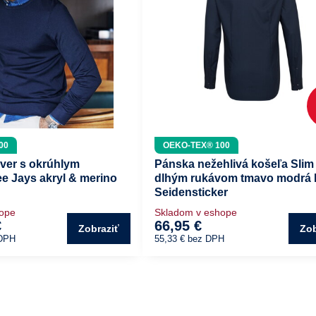
00
OEKO-TEX® 100
ver s okrúhlym
Pánska nežehlivá košeľa Slim f
ee Jays akryl & merino
dlhým rukávom tmavo modrá
Seidensticker
hope
Skladom v eshope
€
66,95 €
Zobraziť
Zob
DPH
55,33 €
bez DPH