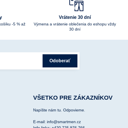
y
Vrátenie 30 dní
košíku -5 % až
Výmena a vrátenie oblečenia do eshopu vždy
30 dní
Odoberať
VŠETKO PRE ZÁKAZNÍKOV
Napíšte nám tu. Odpovieme.
E-mail: info@smartmen.cz
Info linka: +420 725 976 766