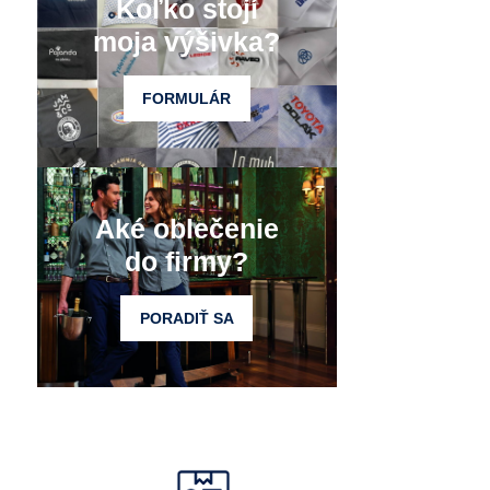
Koľko stojí
moja výšivka?
FORMULÁR
Aké oblečenie
do firmy?
PORADIŤ SA