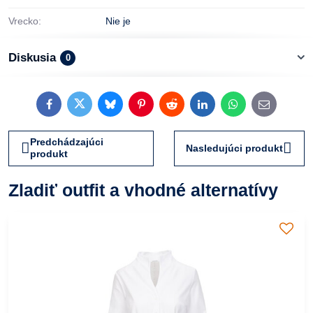
Vrecko:
Nie je
Diskusia
0
Facebook
Twitter
Bluesky
Pinterest
Reddit
LinkedIn
WhatsApp
E-
mail
Predchádzajúci
Nasledujúci produkt
produkt
Zladiť outfit a vhodné alternatívy