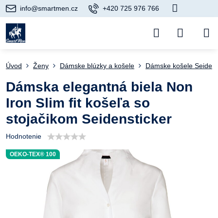
info@smartmen.cz
+420 725 976 766
Úvod
Ženy
Dámske blúzky a košele
Dámske košele Seidens
Dámska elegantná biela Non
Iron Slim fit košeľa so
stojačikom Seidensticker
Hodnotenie
OEKO-TEX® 100