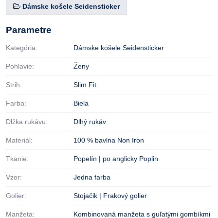
Dámske košele Seidensticker
Parametre
Kategória:
Dámske košele Seidensticker
Pohlavie:
Ženy
Strih:
Slim Fit
Farba:
Biela
Dlžka rukávu:
Dlhý rukáv
Materiál:
100 % bavlna Non Iron
Tkanie:
Popelín | po anglicky Poplin
Vzor:
Jedna farba
Golier:
Stojačik | Frakový golier
Manžeta:
Kombinovaná manžeta s guľatými gombíkmi