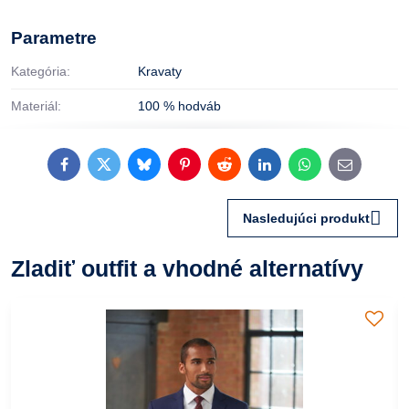
Parametre
Kategória:
Kravaty
Materiál:
100 % hodváb
Facebook
Twitter
Bluesky
Pinterest
Reddit
LinkedIn
WhatsApp
E-
mail
Nasledujúci produkt
Zladiť outfit a vhodné alternatívy