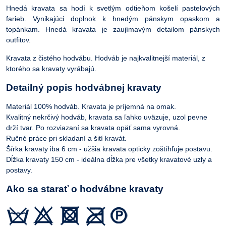
Hnedá kravata sa hodí k svetlým odtieňom košelí pastelových
farieb. Vynikajúci doplnok k hnedým pánskym opaskom a
topánkam. Hnedá kravata je zaujímavým detailom pánskych
outfitov.
Kravata z čistého hodvábu. Hodváb je najkvalitnejší materiál, z
ktorého sa kravaty vyrábajú.
Detailný popis hodvábnej kravaty
Materiál 100% hodváb. Kravata je príjemná na omak.
Kvalitný nekrčivý hodváb, kravata sa ľahko uväzuje, uzol pevne
drží tvar. Po rozviazaní sa kravata opäť sama vyrovná.
Ručné práce pri skladaní a šití kravát.
Šírka kravaty iba 6 cm - užšia kravata opticky zoštíhľuje postavu.
Dĺžka kravaty 150 cm - ideálna dĺžka pre všetky kravatové uzly a
postavy.
Ako sa starať o hodvábne kravaty