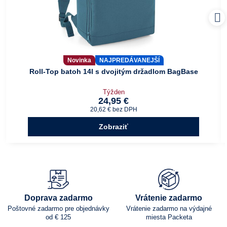
Novinka
NAJPREDÁVANEJŠÍ
Roll-Top batoh 14l s dvojitým držadlom BagBase
Týžden
24,95 €
20,62 €
bez DPH
Zobraziť
Doprava zadarmo
Vrátenie zadarmo
Poštovné zadarmo pre objednávky
Vrátenie zadarmo na výdajné
od € 125
miesta Packeta