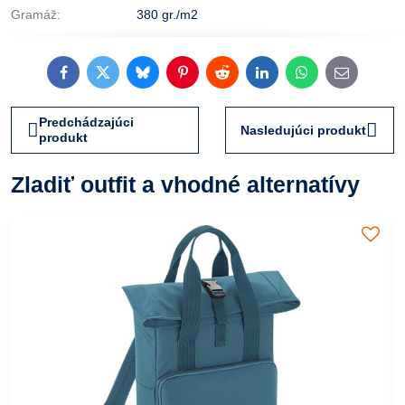
Gramáž:
380 gr./m2
Facebook
Twitter
Bluesky
Pinterest
Reddit
LinkedIn
WhatsApp
E-
mail
Predchádzajúci
Nasledujúci produkt
produkt
Zladiť outfit a vhodné alternatívy