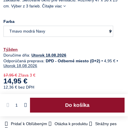
základne. Sieťované okno pre ventiláciu. Rozmery 47 x 36 x 25
cm. Výber z 3 farieb.
Čítajte viac
Farba
Týžden
Doručíme dňa:
Utorok
18.08.2026
DPD - Odberné miesto (D+2)
•
4,95 €
•
Utorok
18.08.2026
17,95 €
Zľava
3 €
14,95 €
12,36 €
bez DPH
Do košíka
Pridať k Obľúbeným
Otázka k produktu
Strážny pes