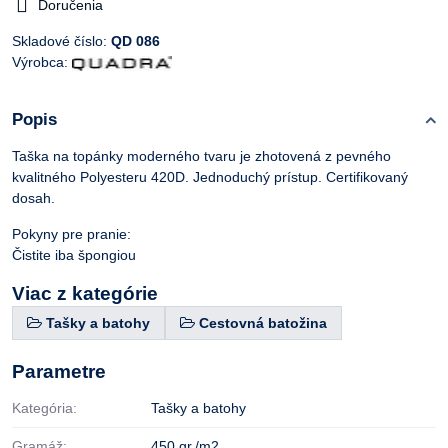
Doručenia
Skladové číslo:
QD 086
Výrobca:
Popis
Taška na topánky moderného tvaru je zhotovená z pevného
kvalitného Polyesteru 420D. Jednoduchý prístup. Certifikovaný
dosah.
Pokyny pre pranie:
Čistite iba špongiou
Viac z kategórie
Tašky a batohy
Cestovná batožina
Parametre
Kategória:
Tašky a batohy
Gramáž:
450 gr./m2