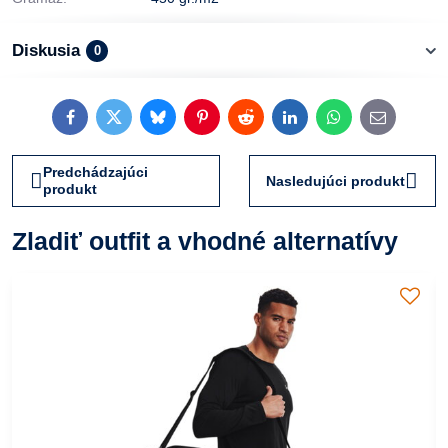
Diskusia
0
Facebook
Twitter
Bluesky
Pinterest
Reddit
LinkedIn
WhatsApp
E-
mail
Predchádzajúci
Nasledujúci produkt
produkt
Zladiť outfit a vhodné alternatívy