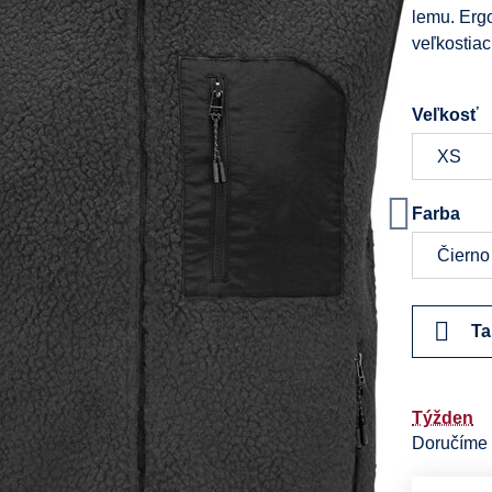
lemu. Erg
veľkostiac
Veľkosť
Farba
Ta
Týžden
Doručíme