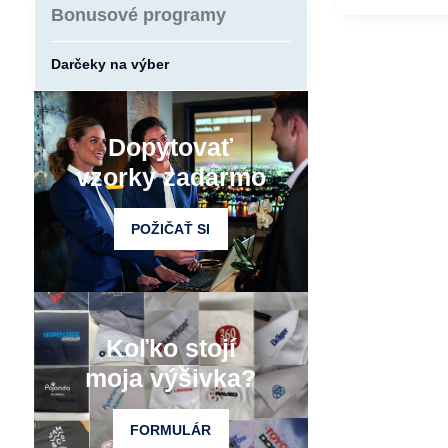
Bonusové programy
Darčeky na výber
Dopytovať
vzorky zadarmo
POŽIČAŤ SI
Koľko stojí
moja výšivka?
FORMULÁR