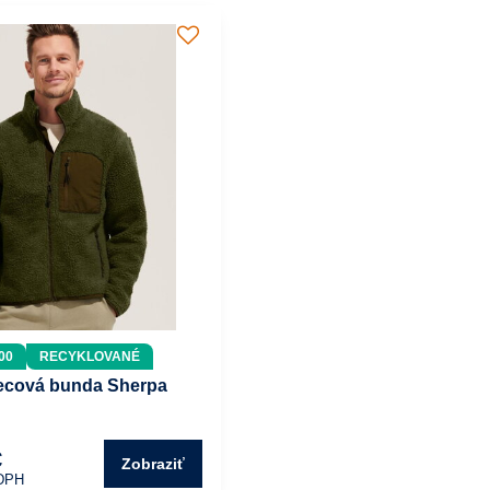
00
RECYKLOVANÉ
ecová bunda Sherpa
€
Zobraziť
DPH