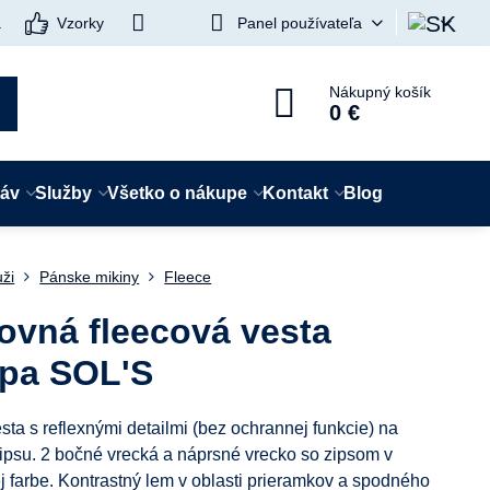
a
Vzorky
Panel používateľa
Nákupný košík
0 €
táv
Služby
Všetko o nákupe
Kontakt
Blog
ži
Pánske mikiny
Fleece
ovná fleecová vesta
pa SOL'S
ta s reflexnými detailmi (bez ochrannej funkcie) na
zipsu. 2 bočné vrecká a náprsné vrecko so zipsom v
j farbe. Kontrastný lem v oblasti prieramkov a spodného