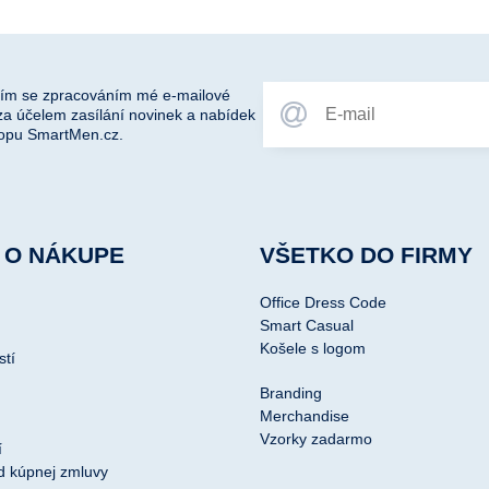
ím se zpracováním mé e-mailové
za účelem zasílání novinek a nabídek
opu SmartMen.cz.
 O NÁKUPE
VŠETKO DO FIRMY
Office Dress Code
Smart Casual
Košele s logom
stí
Branding
Merchandise
Vzorky zadarmo
í
d kúpnej zmluvy