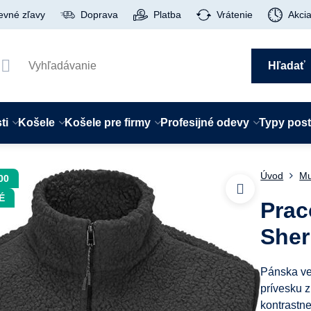
evné zľavy
Doprava
Platba
Vrátenie
Akci
Hľadať
ti
Košele
Košele pre firmy
Profesijné odevy
Typy pos
Úvod
Mu
00
É
Prac
Sher
Pánska ves
prívesku 
kontrastne