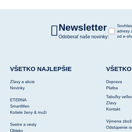
Newsletter
Souhlas
adresy 
od e-sh
Odoberať naše novinky:
VŠETKO NAJLEPŠIE
VŠETKO
Zľavy a akcie
Doprava
Novinky
Platba
Tabuľky veľko
ETERNA
Zľavy
SmartMen
Kontakt
Košele ženy & muži
Výmena zbož
Svetre a vesty
Odstúpenie o
Obleky