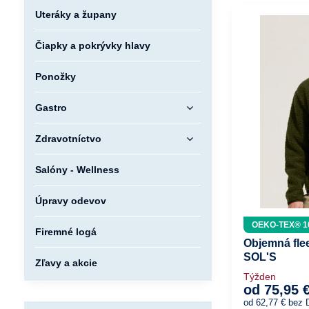
Uteráky a župany
Čiapky a pokrývky hlavy
Ponožky
Gastro
Zdravotníctvo
Salóny - Wellness
Úpravy odevov
OEKO-TEX® 1
Firemné logá
Objemná fle
SOL'S
Zľavy a akcie
Týžden
od 75,95 
od 62,77 €
bez 