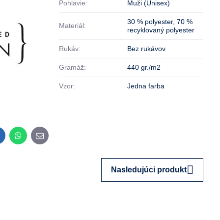
Pohlavie:
Muži (Unisex)
30 % polyester
,
70 %
Materiál:
recyklovaný polyester
Rukáv:
Bez rukávov
Gramáž:
440 gr./m2
Vzor:
Jedna farba
inkedIn
WhatsApp
E-
mail
Nasledujúci produkt