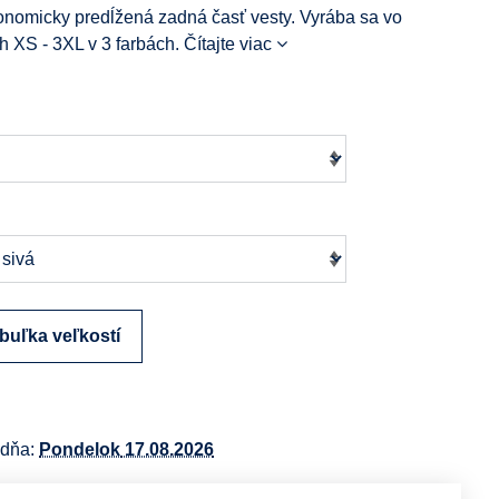
onomicky predĺžená zadná časť vesty. Vyrába sa vo
h XS - 3XL v 3 farbách.
Čítajte viac
buľka veľkostí
 dňa:
Pondelok
17.08.2026