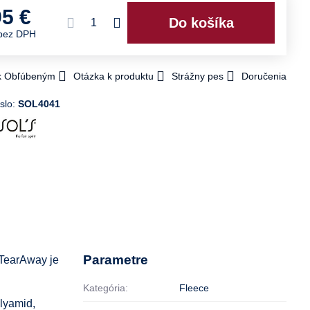
95 €
Do košíka
bez DPH
 k Obľúbeným
Otázka k produktu
Strážny pes
Doručenia
slo:
SOL4041
Parametre
 TearAway je
Kategória:
Fleece
lyamid,