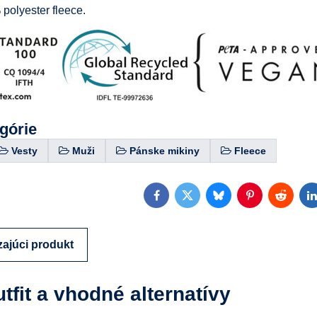
polyester fleece.
egórie
Vesty
Muži
Pánske mikiny
Fleece
Facebook
Twitter
Bluesky
Pinterest
Reddit
L
ajúci produkt
utfit a vhodné alternatívy