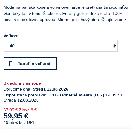
Moderná pánska košeľa vo vínovej farbe je pretkaná tmavou niťou.
Gombíky tón v tóne. Široko roztvorený golier. Bez vrecka. 100%
bavlna s nekrčivou úpravou. Mierne priliehavý strih.
Čítajte viac
Veľkosť
Tabuľka veľkostí
Skladom v eshope
Doručíme dňa:
Streda
12.08.2026
DPD - Odberné miesto (D+2)
•
4,95 €
•
Streda
12.08.2026
67,95 €
Zľava
8 €
59,95 €
49,55 €
bez DPH