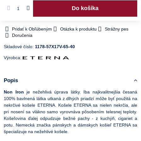
Do košíka
Pridať k Obľúbeným
Otázka k produktu
Strážny pes
Doručenia
Skladové číslo:
1178-57X17V-65-40
Výrobca:
Popis
Non Iron
je nežehlivá úprava látky. Iba najkvalitnejšia česaná
100% bavlnená látka utkaná z dlhých priadzí môže byť použitá na
nekrčivé košele ETERNA. Košele ETERNA sa nielen nekrčia, ale
pri nosení sa vlákno samo vyrovnáva pôsobením telesnej teploty.
Košeľovina ďalej odpudzuje bežné pachy - z kuchýň, cigariet a
potu. Nemecká značka pánskych a dámskych košieľ ETERNA sa
špecializuje na nežehlivé košele.