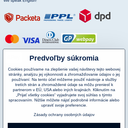
We speak English!
Predvoľby súkromia
Cookies používame na zlepšenie vašej návštevy tejto webovej
stránky, analýzu jej výkonnosti a zhromažďovanie údajov o jej
používaní. Na tento účel môžeme použiť nástroje a služby
tretích strán a zhromaždené údaje sa môžu preniesť k
partnerom v EÚ, USA alebo iných krajinách. Kliknutím na
„Prijať všetky cookies“ vyjadrujete svoj súhlas s týmto
spracovaním. Nižšie môžete nájsť podrobné informácie alebo
Copyright © 2011-2025
upraviť svoje preferencie.
DENIMAR TAILORING s.r.o.
prevádzkovateľ eshopu SmartMen.sk
Zásady ochrany osobných údajov