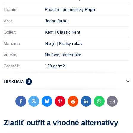
Tkanie:
Popelín | po anglicky Poplin
Vzor:
Jedna farba
Golier:
Kent | Classic Kent
Manžeta:
Nie je | Krátky rukáv
Vrecko:
Na ľavej náprsenke
Gramáž:
120 gr./m2
Diskusia
0
Facebook
Twitter
Bluesky
Pinterest
Reddit
LinkedIn
WhatsApp
E-
mail
Zladiť outfit a vhodné alternatívy