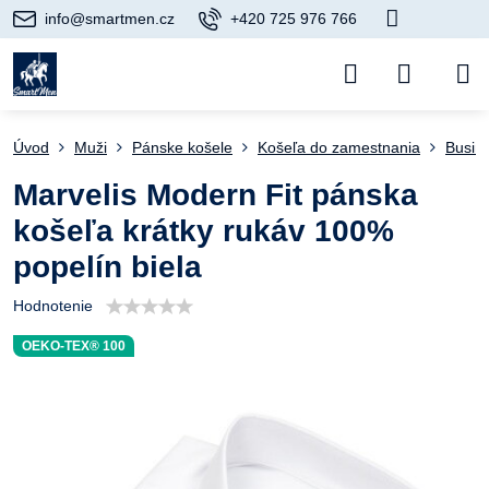
info@smartmen.cz
+420 725 976 766
Úvod
Muži
Pánske košele
Košeľa do zamestnania
Busin
Marvelis Modern Fit pánska
košeľa krátky rukáv 100%
popelín biela
Hodnotenie
OEKO-TEX® 100