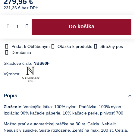
279,95 €
231,36 €
bez DPH
Do košíka
Pridať k Obľúbeným
Otázka k produktu
Strážny pes
Doručenia
Skladové číslo:
NBS60F
Výrobca:
Popis
Zloženie
: Vonkajšia látka: 100% nylon. Podšívka: 100% nylon.
Izolácia: 90% kačacie páperie, 10% kačacie perie, plnivosť 700
Možno prať v automatickej práčke na 30 st. Celzia. Nebieliť.
Nesušiť v sušičke. Sušte rozložené. Žehliť na max. 100 st. Celzia.