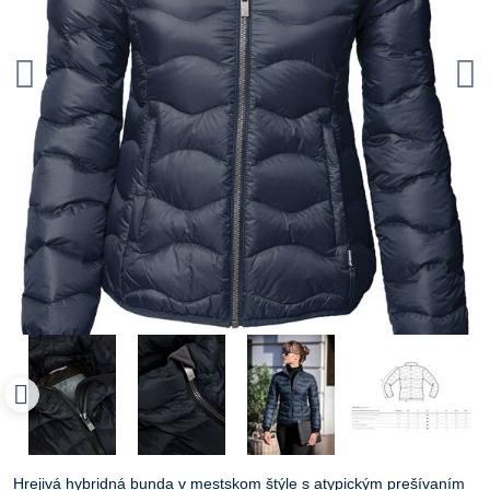
Hrejivá hybridná bunda v mestskom štýle s atypickým prešívaním