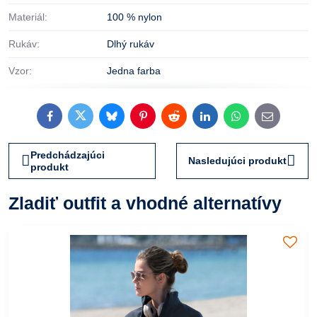
Materiál:
100 % nylon
Rukáv:
Dlhý rukáv
Vzor:
Jedna farba
Facebook
Twitter
Bluesky
Pinterest
Reddit
LinkedIn
WhatsApp
E-
mail
Predchádzajúci
Nasledujúci produkt
produkt
Zladiť outfit a vhodné alternatívy