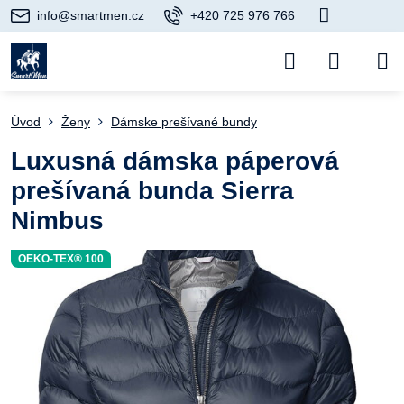
info@smartmen.cz
+420 725 976 766
Úvod
Ženy
Dámske prešívané bundy
Luxusná dámska páperová
prešívaná bunda Sierra
Nimbus
OEKO-TEX® 100