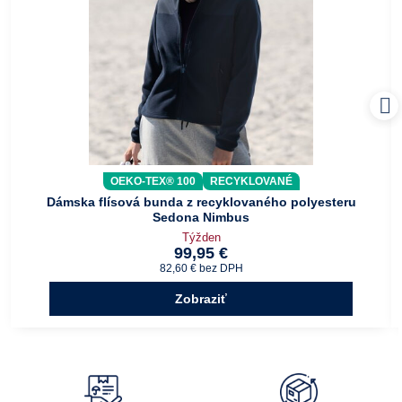
OEKO-TEX® 100
RECYKLOVANÉ
Dámska flísová bunda z recyklovaného polyesteru
Sedona Nimbus
Týžden
99,95 €
82,60 €
bez DPH
Zobraziť