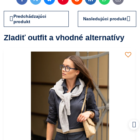
Facebook
Twitter
Bluesky
Pinterest
Reddit
LinkedIn
WhatsApp
E-
mail
Predchádzajúci
Nasledujúci produkt
produkt
Zladiť outfit a vhodné alternatívy