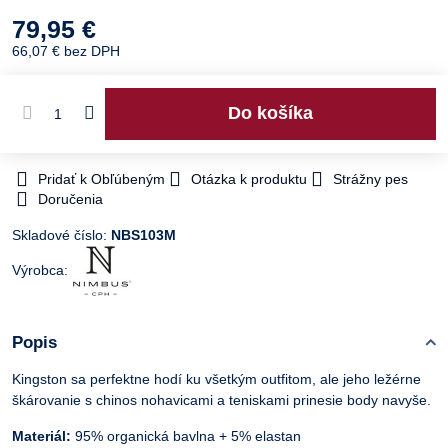
79,95 €
66,07 €
bez DPH
Do košíka
Pridať k Obľúbeným
Otázka k produktu
Strážny pes
Doručenia
Skladové číslo:
NBS103M
Výrobca:
Popis
Kingston sa perfektne hodí ku všetkým outfitom, ale jeho ležérne
škárovanie s chinos nohavicami a teniskami prinesie body navyše.
Materiál:
95% organická bavlna + 5% elastan