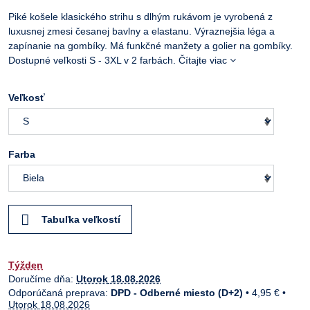
Piké košele klasického strihu s dlhým rukávom je vyrobená z
luxusnej zmesi česanej bavlny a elastanu. Výraznejšia léga a
zapínanie na gombíky. Má funkčné manžety a golier na gombíky.
Dostupné veľkosti S - 3XL v 2 farbách.
Čítajte viac
Veľkosť
Farba
Tabuľka veľkostí
Týžden
Doručíme dňa:
Utorok
18.08.2026
DPD - Odberné miesto (D+2)
•
4,95 €
•
Utorok
18.08.2026