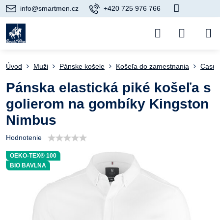
info@smartmen.cz
+420 725 976 766
Úvod
Muži
Pánske košele
Košeľa do zamestnania
Casua
Pánska elastická piké košeľa s
golierom na gombíky Kingston
Nimbus
Hodnotenie
OEKO-TEX® 100
BIO BAVLNA