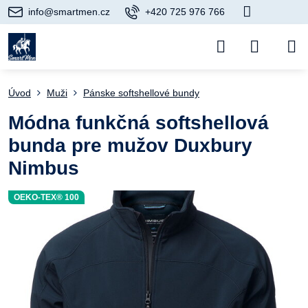
info@smartmen.cz
+420 725 976 766
Úvod
Muži
Pánske softshellové bundy
Módna funkčná softshellová
bunda pre mužov Duxbury
Nimbus
OEKO-TEX® 100