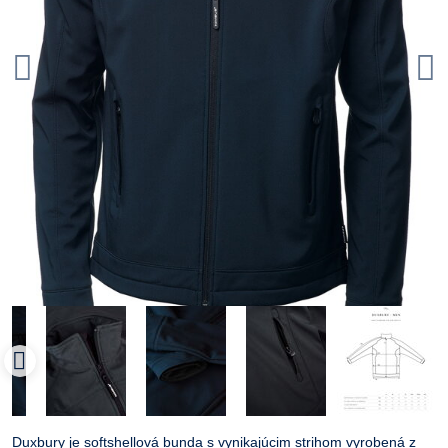
Duxbury je softshellová bunda s vynikajúcim strihom vyrobená z