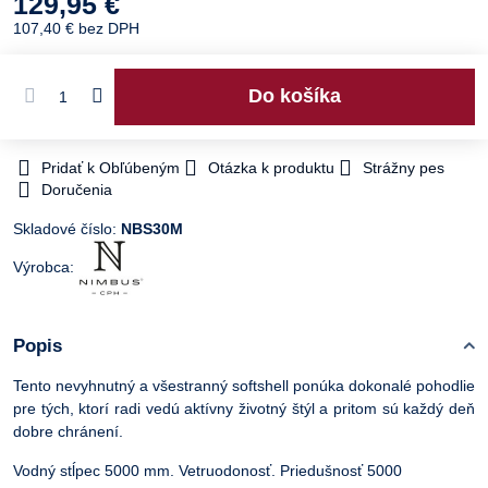
129,95 €
107,40 €
bez DPH
Do košíka
Pridať k Obľúbeným
Otázka k produktu
Strážny pes
Doručenia
Skladové číslo:
NBS30M
Výrobca:
Popis
Tento nevyhnutný a všestranný softshell ponúka dokonalé pohodlie
pre tých, ktorí radi vedú aktívny životný štýl a pritom sú každý deň
dobre chránení.
Vodný stĺpec 5000 mm. Vetruodonosť. Priedušnosť 5000