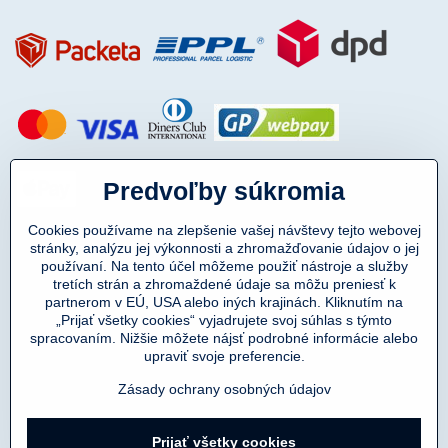
Predvoľby súkromia
Cookies používame na zlepšenie vašej návštevy tejto webovej
stránky, analýzu jej výkonnosti a zhromažďovanie údajov o jej
používaní. Na tento účel môžeme použiť nástroje a služby
tretích strán a zhromaždené údaje sa môžu preniesť k
partnerom v EÚ, USA alebo iných krajinách. Kliknutím na
„Prijať všetky cookies“ vyjadrujete svoj súhlas s týmto
spracovaním. Nižšie môžete nájsť podrobné informácie alebo
Copyright © 2011-2025
upraviť svoje preferencie.
DENIMAR TAILORING s.r.o.
prevádzkovateľ eshopu SmartMen.sk
Zásady ochrany osobných údajov
Prijať všetky cookies
©
2026
Copyright