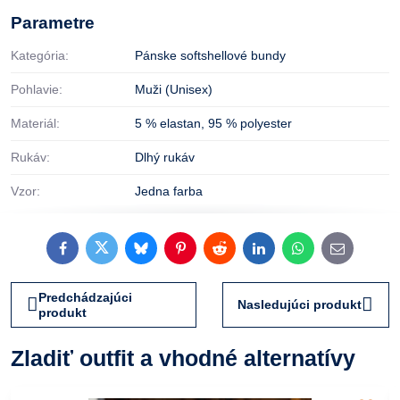
Parametre
Kategória:
Pánske softshellové bundy
Pohlavie:
Muži (Unisex)
Materiál:
5 % elastan
,
95 % polyester
Rukáv:
Dlhý rukáv
Vzor:
Jedna farba
Facebook
Twitter
Bluesky
Pinterest
Reddit
LinkedIn
WhatsApp
E-
mail
Predchádzajúci
Nasledujúci produkt
produkt
Zladiť outfit a vhodné alternatívy