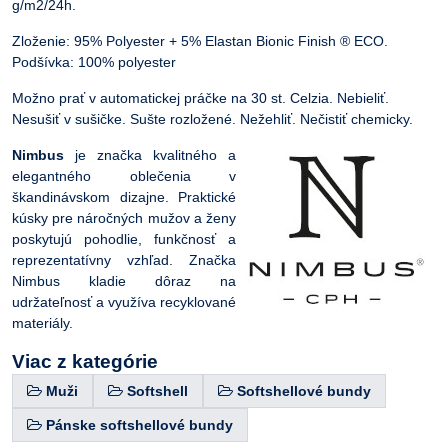
g/m2/24h.
Zloženie: 95% Polyester + 5% Elastan Bionic Finish ® ECO.
Podšívka: 100% polyester
Možno prať v automatickej práčke na 30 st. Celzia. Nebieliť.
Nesušiť v sušičke. Sušte rozložené. Nežehliť. Nečistiť chemicky.
Nimbus
je značka kvalitného a
elegantného oblečenia v
škandinávskom dizajne. Praktické
kúsky pre náročných mužov a ženy
poskytujú pohodlie, funkčnosť a
reprezentatívny vzhľad. Značka
Nimbus kladie dôraz na
udržateľnosť a využíva recyklované
materiály.
Viac z kategórie
Muži
Softshell
Softshellové bundy
Pánske softshellové bundy