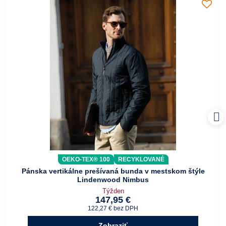
OEKO-TEX® 100
RECYKLOVANÉ
Pánska vertikálne prešívaná bunda v mestskom štýle
Lindenwood Nimbus
Týžden
147,95 €
122,27 €
bez DPH
Zobraziť