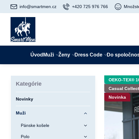
info@smartmen.cz
+420 725 976 766
Množst
Úvod
Muži
Ženy
Dress Code
Do spoločnos
OEKO-TEX® 1
Kategórie
Casual Collec
Novinka
Novinky
Muži
Pánske košele
Polo