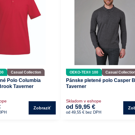
00
Casual Collection
OEKO-TEX® 100
Casual Collectio
né Polo Columbia
Pánske pletené polo Casper 
 Brook Taverner
Taverner
hope
Skladom v eshope
€
od 59,95 €
Zobraziť
Zob
DPH
od 49,55 €
bez DPH