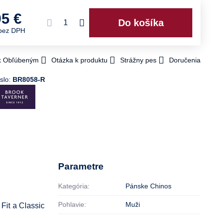
95 €
Do košíka
bez DPH
 k Obľúbeným
Otázka k produktu
Strážny pes
Doručenia
slo:
BR8058-R
Parametre
Kategória:
Pánske Chinos
Pohlavie:
Muži
 Fit a Classic