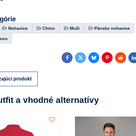
egórie
Nohavice
Chino
Muži
Pánske nohavice
inos
Facebook
Twitter
Bluesky
Pinterest
Reddit
L
ajúci produkt
utfit a vhodné alternatívy