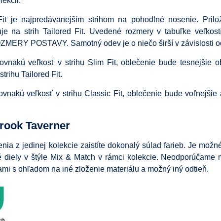
lekcii.
 Fit je najpredávanejším strihom na pohodlné nosenie. Pril
uje na strih Tailored Fit. Uvedené rozmery v tabuľke veľkost
MERY POSTAVY. Samotný odev je o niečo širší v závislosti od
rovnakú veľkosť v strihu Slim Fit, oblečenie bude tesnejšie 
strihu Tailored Fit.
rovnakú veľkosť v strihu Classic Fit, oblečenie bude voľnejšie 
rook Taverner
ia z jedinej kolekcie zaistíte dokonalý súlad farieb. Je mož
 diely v štýle Mix & Match v rámci kolekcie. Neodporúčame 
ami s ohľadom na iné zloženie materiálu a možný iný odtieň.