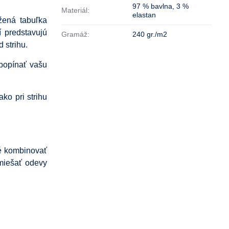
97 % bavlna
,
3 %
Materiál:
elastan
ožená tabuľka
í predstavujú
Gramáž:
240 gr./m2
 strihu.
obopínať vašu
ako pri strihu
né kombinovať
miešať odevy