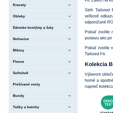
Fit. Záleží na ko
Kravaty
Strih Tailored
veľkostí odkaz
Obleky
odporúčané ROZ
Dámske kostýmy a šaty
Pokiaľ zvolíte 
postavu ako pri 
Nohavice
Pokiaľ zvolíte 
Mikiny
Tailored Fit.
Fleece
Kolekcia B
Softshell
Výberom oblečen
horné a spodné
Prešívané vesty
naprieč kolekci
Bundy
Tašky a batohy