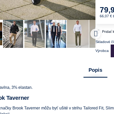
79,
66,07 €
Pridať
Skladové čí
Výrobca:
Popis
avlna, 3% elastan.
ok Taverner
značky Brook Taverner môžu byť ušité v strihu Tailored Fit, Slim