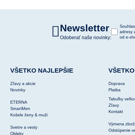
Newsletter
Souhlas
adresy 
od e-sh
Odoberať naše novinky:
VŠETKO NAJLEPŠIE
VŠETKO
Zľavy a akcie
Doprava
Novinky
Platba
Tabuľky veľko
ETERNA
Zľavy
SmartMen
Kontakt
Košele ženy & muži
Výmena zbož
Svetre a vesty
Odstúpenie o
Obleky