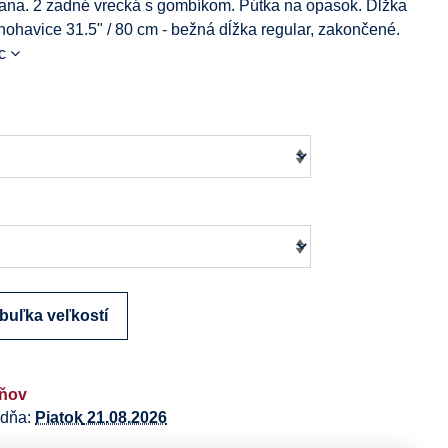
rana. 2 zadné vrecká s gombíkom. Pútka na opasok. Dĺžka
nohavice 31.5" / 80 cm - bežná dĺžka regular, zakončené.
c
buľka veľkostí
dňov
 dňa:
Piatok
21.08.2026