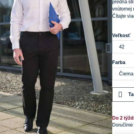
predná st
vnútornej 
Čítajte via
Veľkosť
Farba
Ta
Do 2 týž
Doručíme