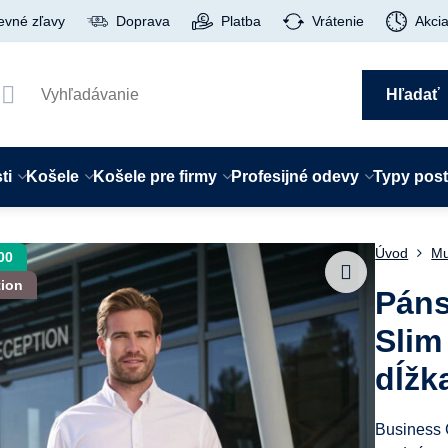
evné zľavy
Doprava
Platba
Vrátenie
Akci
Hľadať
ti
Košele
Košele pre firmy
Profesijné odevy
Typy pos
Úvod
Mu
00
tion
Páns
Slim
dĺžk
Business 