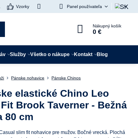
a
Vzorky
Panel používateľa
Nákupný košík
0 €
táv
Služby
Všetko o nákupe
Kontakt
Blog
ži
Pánske nohavice
Pánske Chinos
ke elastické Chino Leo
 Fit Brook Taverner - Bežná
a 80 cm
Casual slim fit nohavice pre mužov. Bočné vrecká. Plochá