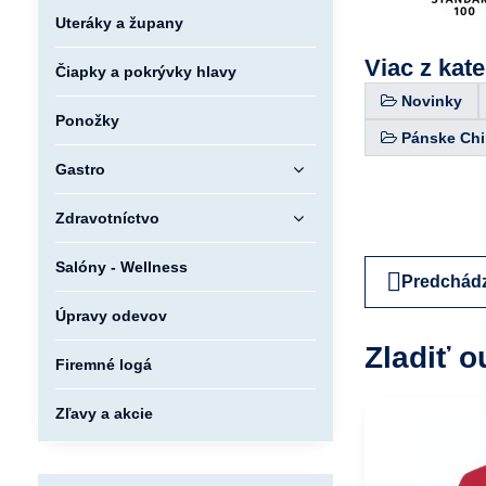
Uteráky a župany
Viac z kat
Čiapky a pokrývky hlavy
Novinky
Ponožky
Pánske Ch
Gastro
Zdravotníctvo
Salóny - Wellness
Predchádz
Úpravy odevov
Zladiť o
Firemné logá
Zľavy a akcie