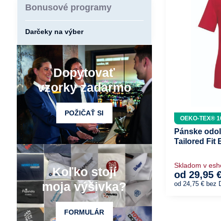
Bonusové programy
Darčeky na výber
Dopytovať
vzorky zadarmo
POŽIČAŤ SI
OEKO-TEX® 1
Pánske odol
Tailored Fit
Skladom v es
Koľko stojí
od 29,95 
moja výšivka?
od 24,75 €
bez 
FORMULÁR