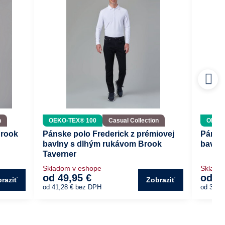
n
OEKO-TEX® 100
Casual Collection
OEKO-
Brook
Pánske polo Frederick z prémiovej
Pánsk
bavlny s dlhým rukávom Brook
bavln
Taverner
Skladom v eshope
Sklado
od 49,95 €
od 43
raziť
Zobraziť
od 41,28 €
bez DPH
od 36,3