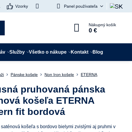
a
Vzorky
Panel používateľa
Nákupný košík
0 €
táv
Služby
Všetko o nákupe
Kontakt
Blog
ži
Pánske košele
Non Iron košele
ETERNA
sná pruhovaná pánska
nová košeľa ETERNA
rn fit bordová
saténová košeľa s bordovo bielymi zvislými aj pruhmi v