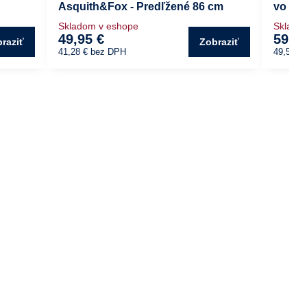
Asquith&Fox - Predľžené 86 cm
vo sve
Skladom v eshope
Sklado
49,95 €
59,95
raziť
Zobraziť
41,28 €
bez DPH
49,55 €