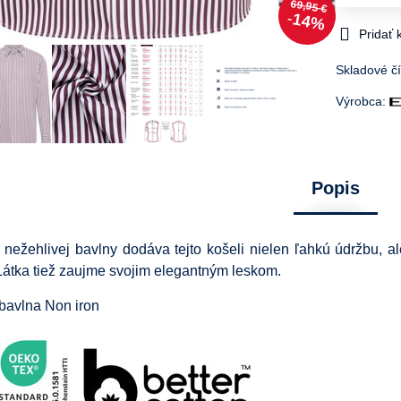
69,95 €
14%
Pridať
Skladové čí
Výrobca:
Popis
, nežehlivej bavlny dodáva tejto košeli nielen ľahkú údržbu, al
 Látka tiež zaujme svojim elegantným leskom.
bavlna Non iron