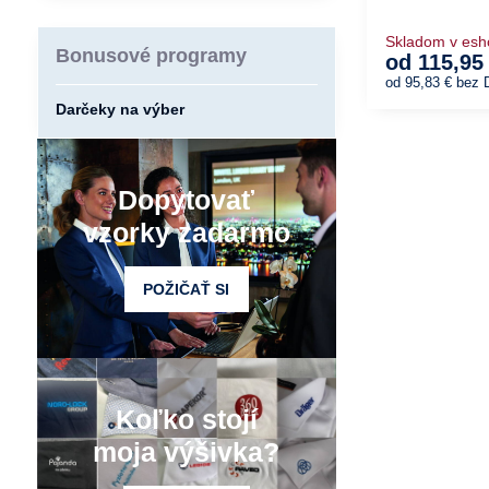
Skladom v es
Bonusové programy
od 115,95
od 95,83 €
bez 
Darčeky na výber
Dopytovať
vzorky zadarmo
POŽIČAŤ SI
Koľko stojí
moja výšivka?