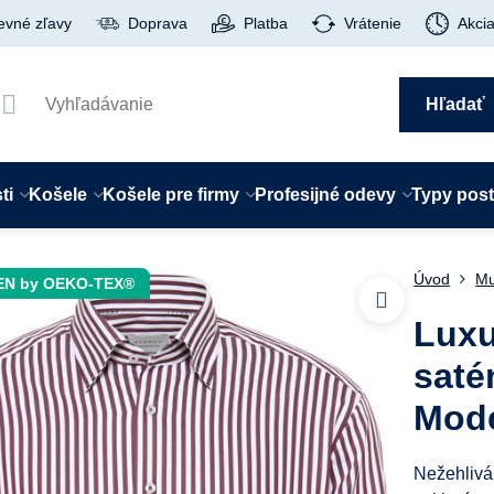
evné zľavy
Doprava
Platba
Vrátenie
Akci
Hľadať
ti
Košele
Košele pre firmy
Profesijné odevy
Typy pos
Úvod
Mu
EN by OEKO-TEX®
Luxu
saté
Mode
Nežehlivá 