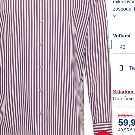
exkluzívn
zospodu. B
Veľkosť
Ta
Skladom 
Doručíme
69,95 €
59,
49,55 €