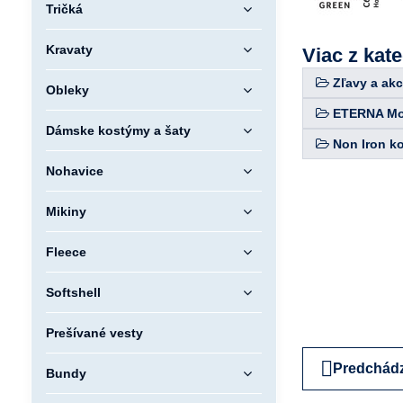
Tričká
Kravaty
Viac z kat
Zľavy a akc
Obleky
ETERNA Mod
Dámske kostýmy a šaty
Non Iron k
Nohavice
Mikiny
Fleece
Softshell
Prešívané vesty
Predchádz
Bundy