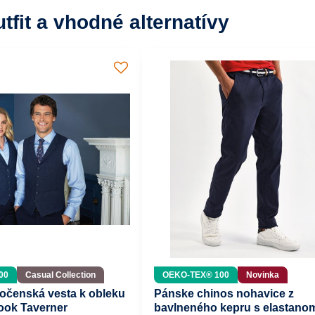
utfit a vhodné alternatívy
00
Casual Collection
OEKO-TEX® 100
Novinka
očenská vesta k obleku
Pánske chinos nohavice z
ook Taverner
bavlneného kepru s elastano