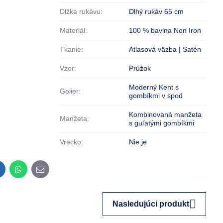
Dlžka rukávu:
Dlhý rukáv 65 cm
Materiál:
100 % bavlna Non Iron
Tkanie:
Atlasová väzba | Satén
Vzor:
Prúžok
Moderný Kent s
Golier:
gombíkmi v spod
Kombinovaná manžeta
Manžeta:
s guľatými gombíkmi
Vrecko:
Nie je
inkedIn
WhatsApp
E-
mail
Nasledujúci produkt