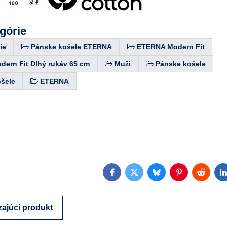
egórie
ie
Pánske košele ETERNA
ETERNA Modern Fit
ern Fit Dlhý rukáv 65 cm
Muži
Pánske košele
ošele
ETERNA
Facebook
Twitter
Bluesky
Pinterest
Reddit
L
ajúci produkt