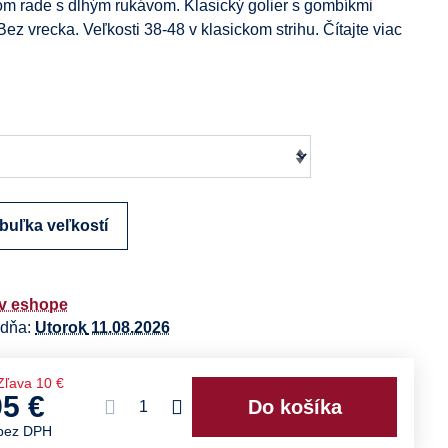
om rade s dlhým rukávom. Klasický golier s gombíkmi
ez vrecka. Veľkosti 38-48 v klasickom strihu.
Čítajte viac
buľka veľkostí
v eshope
 dňa:
Utorok
11.08.2026
Zľava
10 €
95 €
Do košíka
bez DPH