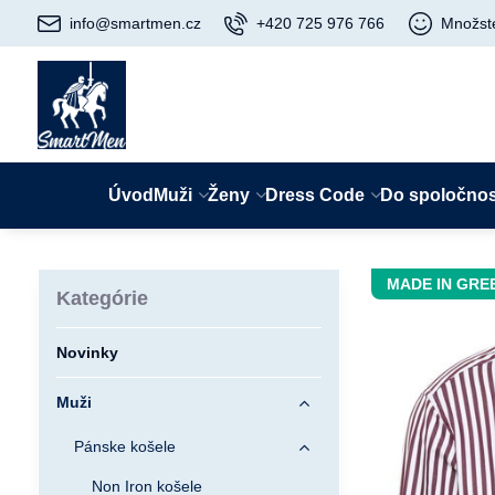
info@smartmen.cz
+420 725 976 766
Množst
Úvod
Muži
Ženy
Dress Code
Do spoločnos
MADE IN GRE
Kategórie
Novinky
Muži
Pánske košele
Non Iron košele