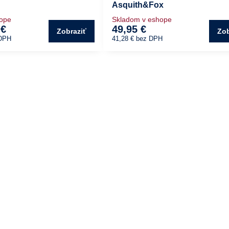
Asquith&Fox
hope
Skladom v eshope
 €
49,95 €
Zobraziť
Zob
DPH
41,28 €
bez DPH