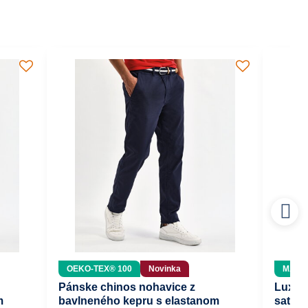
OEKO-TEX® 100
Novinka
MADE 
Pánske chinos nohavice z
Luxus
m
bavlneného kepru s elastanom
satén