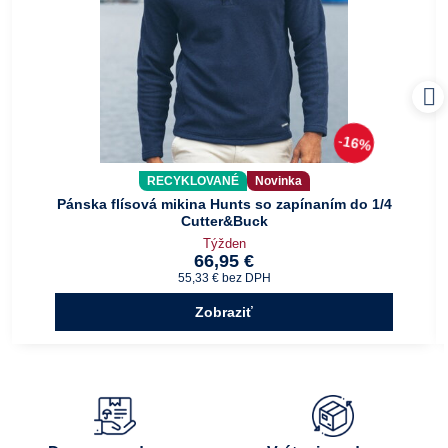
16%
RECYKLOVANÉ
Novinka
Pánska flísová mikina Hunts so zapínaním do 1/4
Cutter&Buck
Týžden
66,95 €
55,33 €
bez DPH
Zobraziť