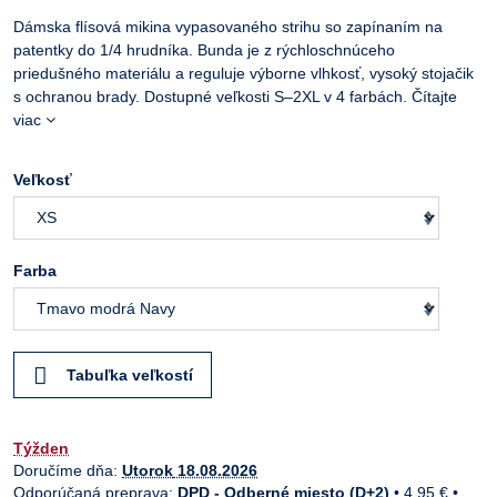
Dámska flísová mikina vypasovaného strihu so zapínaním na
patentky do 1/4 hrudníka. Bunda je z rýchloschnúceho
priedušného materiálu a reguluje výborne vlhkosť, vysoký stojačik
s ochranou brady. Dostupné veľkosti S–2XL v 4 farbách.
Čítajte
viac
Veľkosť
Farba
Tabuľka veľkostí
Týžden
Doručíme dňa:
Utorok
18.08.2026
DPD - Odberné miesto (D+2)
•
4,95 €
•