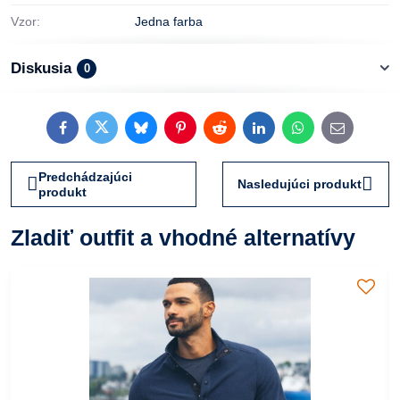
Vzor:
Jedna farba
Diskusia
0
Facebook
Twitter
Bluesky
Pinterest
Reddit
LinkedIn
WhatsApp
E-
mail
Predchádzajúci
Nasledujúci produkt
produkt
Zladiť outfit a vhodné alternatívy