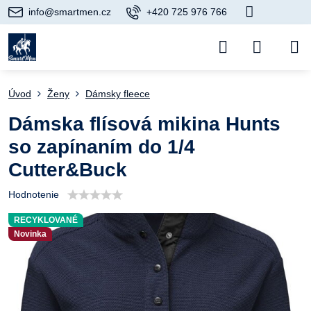
info@smartmen.cz
+420 725 976 766
Úvod
Ženy
Dámsky fleece
Dámska flísová mikina Hunts
so zapínaním do 1/4
Cutter&Buck
Hodnotenie
RECYKLOVANÉ
Novinka