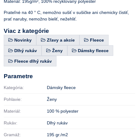
Materiál: 195g/m², 100% recyklovaný polyester
Prateľné na 40 ° C, nemožno sušiť v sušičke ani chemicky čistiť,
prať naruby, nemožno bieliť, nežehliť.
Viac z kategórie
Novinky
Zľavy a akcie
Fleece
Dlhý rukáv
Ženy
Dámsky fleece
Fleece dlhý rukáv
Parametre
Kategória:
Dámsky fleece
Pohlavie:
Ženy
Materiál:
100 % polyester
Rukáv:
Dlhý rukáv
Gramáž:
195 gr./m2