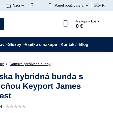
a
Vzorky
Panel používateľa
Nákupný košík
0 €
táv
Služby
Všetko o nákupe
Kontakt
Blog
ny
Dámske prešívané bundy
ka hybridná bunda s
cňou Keyport James
est
ie