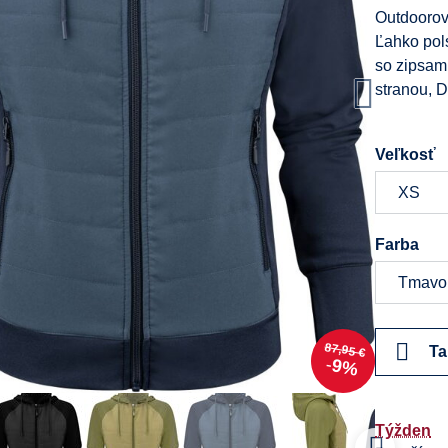
Outdoorov
Ľahko pols
so zipsam
stranou, 
Veľkosť
Farba
87,95 €
Ta
9%
Týžden