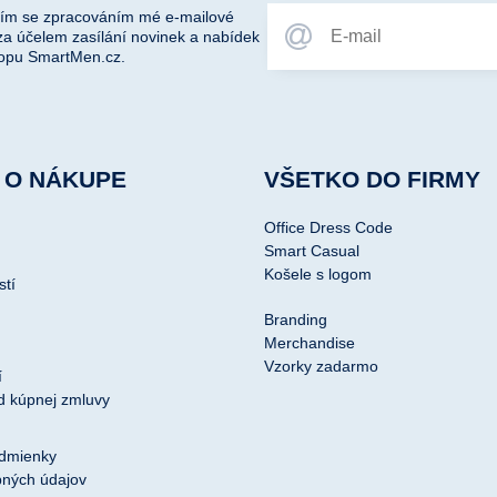
ím se zpracováním mé e-mailové
za účelem zasílání novinek a nabídek
opu SmartMen.cz.
 O NÁKUPE
VŠETKO DO FIRMY
Office Dress Code
Smart Casual
Košele s logom
stí
Branding
Merchandise
Vzorky zadarmo
í
d kúpnej zmluvy
dmienky
ných údajov