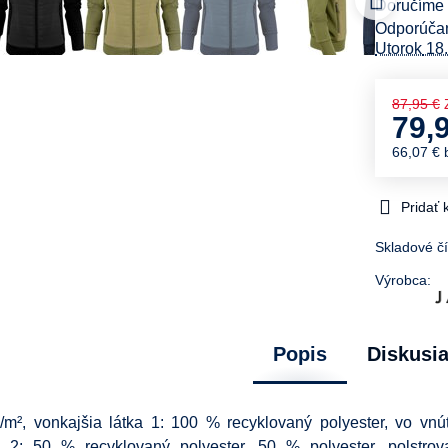
Doručíme
Utorok
18.
87,95 €
79,
66,07 €
Pridať
Skladové čí
Výrobca:
Popis
Diskusi
g/m², vonkajšia látka 1: 100 % recyklovaný polyester, vo vnú
a 2: 50 % recyklovaný polyester, 50 % polyester, polstro