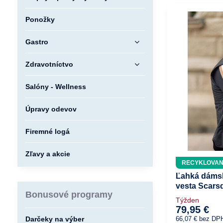
Ponožky
Gastro
Zdravotníctvo
Salóny - Wellness
Úpravy odevov
Firemné logá
Zľavy a akcie
RECYKLOVA
Ľahká dámsk
vesta Scars
Bonusové programy
Týžden
79,95 €
Darčeky na výber
66,07 €
bez DP