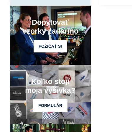
Dopytovať
vzorky zadarmo
POŽIČAŤ SI
Koľko stojí
moja výšivka?
FORMULÁR