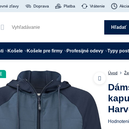
evné zľavy
Doprava
Platba
Vrátenie
Akci
Hľadať
ti
Košele
Košele pre firmy
Profesijné odevy
Typy pos
Úvod
Že
É
Dáms
kapu
Harv
Hodnoten