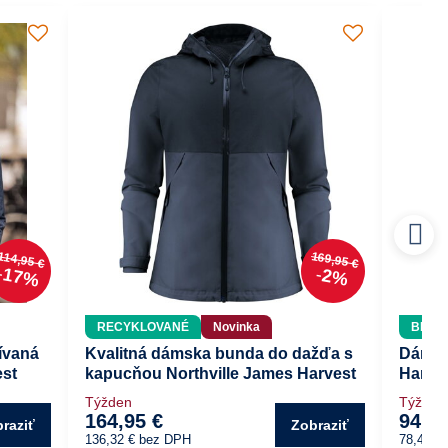
114,95 €
169,95 €
17%
2%
RECYKLOVANÉ
Novinka
BIO 
ívaná
Kvalitná dámska bunda do dažďa s
Dámsk
est
kapucňou Northville James Harvest
Harve
Týžden
Týžden
164,95 €
94,95
raziť
Zobraziť
136,32 €
bez DPH
78,47 €