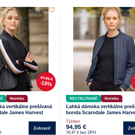
97,95 €
18%
NÉ
Novinka
RECYKLOVANÉ
Novinka
a vertikálne prešívaná
Ľahká dámska vertikálne preš
dale James Harvest
bunda Scarsdale James Harv
Týžden
94,95 €
Zobraziť
Zob
H
78,47 €
bez DPH