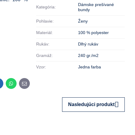
Dámske prešívané
Kategória:
bundy
Pohlavie:
Ženy
Materiál:
100 % polyester
Rukáv:
Dlhý rukáv
Gramáž:
240 gr./m2
Vzor:
Jedna farba
inkedIn
WhatsApp
E-
mail
Nasledujúci produkt