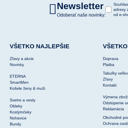
Newsletter
Souhlas
adresy 
od e-sh
Odoberať naše novinky:
VŠETKO NAJLEPŠIE
VŠETKO
Zľavy a akcie
Doprava
Novinky
Platba
Tabuľky veľko
ETERNA
Zľavy
SmartMen
Kontakt
Košele ženy & muži
Výmena zbož
Svetre a vesty
Odstúpenie o
Obleky
Reklamácia
Kostýmčeky
Obchodné po
Nohavice
Ochrana osob
Bundy