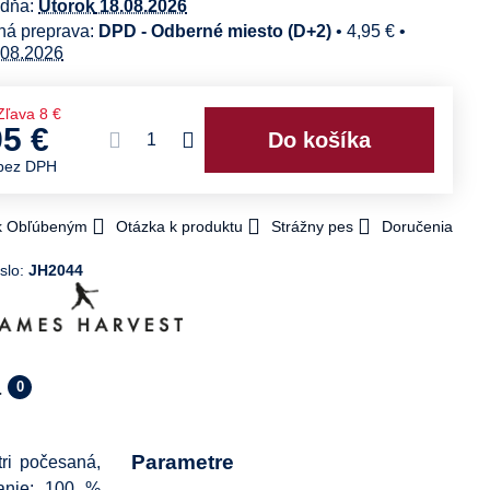
 dňa:
Utorok
18.08.2026
DPD - Odberné miesto (D+2)
•
4,95 €
•
08.2026
Zľava
8 €
95 €
Do košíka
bez DPH
 k Obľúbeným
Otázka k produktu
Strážny pes
Doručenia
slo:
JH2044
a
0
Parametre
tri počesaná,
vanie: 100 %