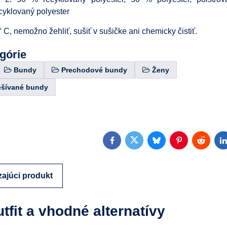
klovaný polyester
 C, nemožno žehliť, sušiť v sušičke ani chemicky čistiť.
egórie
Bundy
Prechodové bundy
Ženy
ešívané bundy
Facebook
Twitter
Bluesky
Pinterest
Reddit
L
ajúci produkt
utfit a vhodné alternatívy