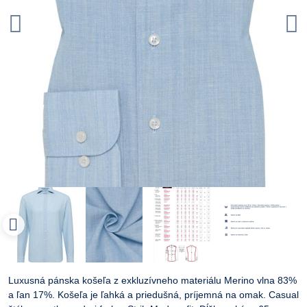
Luxusná pánska košeľa z exkluzívneho materiálu Merino vlna 83%
a ľan 17%. Košeľa je ľahká a priedušná, príjemná na omak. Casual