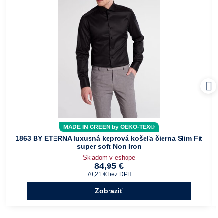
MADE IN GREEN by OEKO-TEX®
1863 BY ETERNA luxusná keprová košeľa čierna Slim Fit
super soft Non Iron
Skladom v eshope
84,95 €
70,21 €
bez DPH
Zobraziť