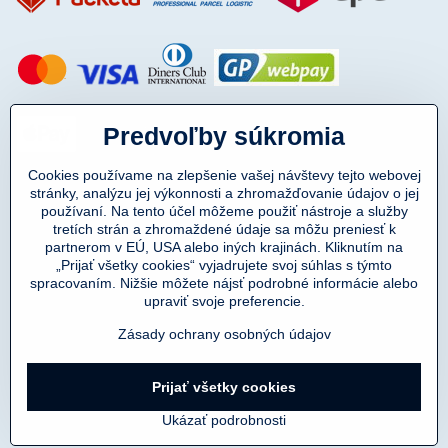
Predvoľby súkromia
Cookies používame na zlepšenie vašej návštevy tejto webovej
stránky, analýzu jej výkonnosti a zhromažďovanie údajov o jej
používaní. Na tento účel môžeme použiť nástroje a služby
tretích strán a zhromaždené údaje sa môžu preniesť k
partnerom v EÚ, USA alebo iných krajinách. Kliknutím na
„Prijať všetky cookies“ vyjadrujete svoj súhlas s týmto
spracovaním. Nižšie môžete nájsť podrobné informácie alebo
Copyright © 2011-2025
upraviť svoje preferencie.
DENIMAR TAILORING s.r.o.
prevádzkovateľ eshopu SmartMen.sk
Zásady ochrany osobných údajov
Prijať všetky cookies
©
2026
Copyright
Predvoľby súkromia
Zásady ochrany osobných údajov
Ukázať podrobnosti
Vytvorené systémom:
BiznisWeb.sk