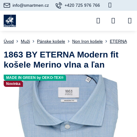
info@smartmen.cz
+420 725 976 766
Úvod
Muži
Pánske košele
Non Iron košele
ETERNA
1863 BY ETERNA Modern fit
košele Merino vlna a ľan
MADE IN GREEN by OEKO-TEX®
Novinka