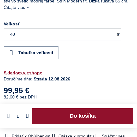
štýl vo svetlo modrej farbe. Strih Modern fit. Dĺžka rukáva 65 cm.
Čítajte viac
Veľkosť
Tabuľka veľkostí
Skladom v eshope
Doručíme dňa:
Streda
12.08.2026
99,95 €
82,60 €
bez DPH
Do košíka
Pridať k Obľúbeným
Otázka k produktu
Strážny pes