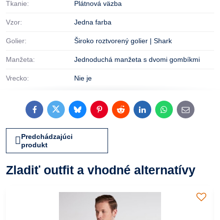
Tkanie:
Plátnová väzba
Vzor:
Jedna farba
Golier:
Široko roztvorený golier | Shark
Manžeta:
Jednoduchá manžeta s dvomi gombíkmi
Vrecko:
Nie je
Facebook
Twitter
Bluesky
Pinterest
Reddit
LinkedIn
WhatsApp
E-
mail
Predchádzajúci
produkt
Zladiť outfit a vhodné alternatívy