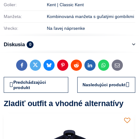
Golier:
Kent | Classic Kent
Manžeta:
Kombinovaná manžeta s guľatými gombíkmi
Vrecko:
Na ľavej náprsenke
Diskusia
0
Facebook
Twitter
Bluesky
Pinterest
Reddit
LinkedIn
WhatsApp
E-
mail
Predchádzajúci
Nasledujúci produkt
produkt
Zladiť outfit a vhodné alternatívy