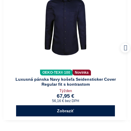
OEKO-TEX® 100
Novinka
Luxusná pánska Navy košeľa Seidensticker Cover
Regular fit s kontrastom
Týžden
67,95 €
56,16 €
bez DPH
Zobraziť