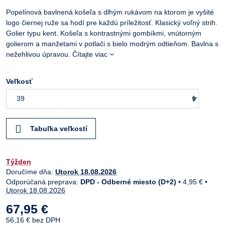
Popelínová bavlnená košeľa s dlhým rukávom na ktorom je vyšité
logo čiernej ruže sa hodí pre každú príležitosť. Klasický voľný strih.
Golier typu kent. Košeľa s kontrastnými gombíkmi, vnútorným
golierom a manžetami v potlači s bielo modrým odtieňom. Bavlna s
nežehlivou úpravou.
Čítajte viac
Veľkosť
Tabuľka veľkostí
Týžden
Doručíme dňa:
Utorok
18.08.2026
DPD - Odberné miesto (D+2)
•
4,95 €
•
Utorok
18.08.2026
67,95 €
56,16 €
bez DPH