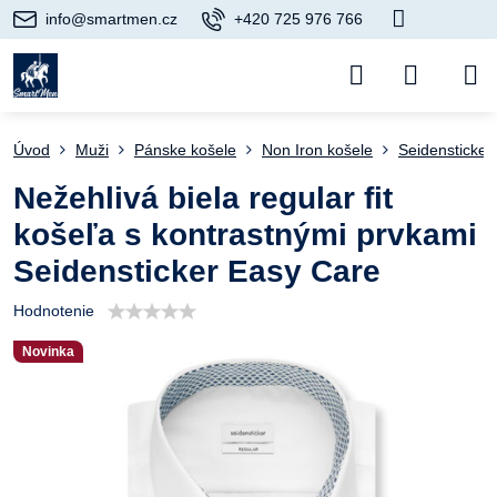
info@smartmen.cz
+420 725 976 766
Úvod
Muži
Pánske košele
Non Iron košele
Seidensticker
Nežehlivá biela regular fit
košeľa s kontrastnými prvkami
Seidensticker Easy Care
Hodnotenie
Novinka