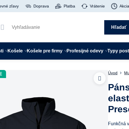
evné zľavy
Doprava
Platba
Vrátenie
Akci
Hľadať
ti
Košele
Košele pre firmy
Profesijné odevy
Typy pos
Úvod
Mu
É
Páns
elas
Pres
Funkčná v