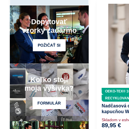
Dopytovať
vzorky zadarmo
POŽIČAŤ SI
Koľko stojí
moja výšivka?
OEKO-TEX® 1
RECYKLOVA
FORMULÁR
Nadčasová 
kapucňou W
Skladom v es
89,95 €