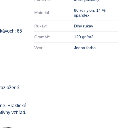
86 % nylon
,
14 %
Materiál:
spandex
Rukáv:
Dlhý rukáv
ukávoch: 65
Gramáž:
120 gr./m2
Vzor:
Jedna farba
rozložené.
ne. Praktické
tívny vzhľad.