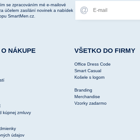
ím se zpracováním mé e-mailové
za účelem zasílání novinek a nabídek
opu SmartMen.cz.
 O NÁKUPE
VŠETKO DO FIRMY
Office Dress Code
Smart Casual
Košele s logom
stí
Branding
Merchandise
Vzorky zadarmo
í
d kúpnej zmluvy
dmienky
ných údajov