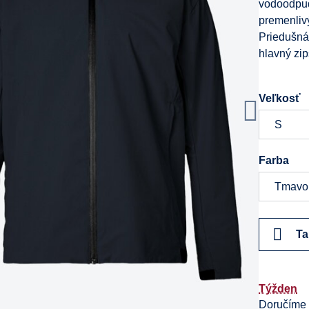
vodoodpud
premenliv
Priedušná
hlavný zip
Veľkosť
Farba
Ta
Týžden
Doručíme