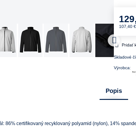
129
107,40 
Pridať
Skladové čí
Výrobca:
Popis
ál: 86% certifikovaný recyklovaný polyamid (nylon), 14% span