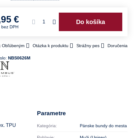
,95 €
Do košíka
€
bez DPH
 k Obľúbeným
Otázka k produktu
Strážny pes
Doručenia
slo:
NBS0626M
Parametre
dex. TPU
Kategória:
Pánske bundy do mesta
Pohlavie:
Muži (Unisex)