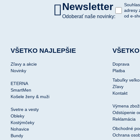
Newsletter
Souhlas
adresy 
od e-sh
Odoberať naše novinky:
VŠETKO NAJLEPŠIE
VŠETKO
Zľavy a akcie
Doprava
Novinky
Platba
Tabuľky veľko
ETERNA
Zľavy
SmartMen
Kontakt
Košele ženy & muži
Výmena zbož
Svetre a vesty
Odstúpenie o
Obleky
Reklamácia
Kostýmčeky
Obchodné po
Nohavice
Ochrana osob
Bundy