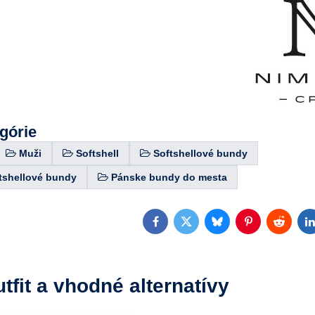
egórie
Muži
Softshell
Softshellové bundy
tshellové bundy
Pánske bundy do mesta
Facebook
Twitter
Bluesky
Pinterest
Reddit
L
utfit a vhodné alternatívy