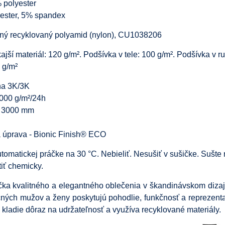
 polyester
yester, 5% spandex
aný recyklovaný polyamid (nylon), CU1038206
jší materiál: 120 g/m². Podšívka v tele: 100 g/m². Podšívka v r
0 g/m²
a 3K/3K
3000 g/m²/24h
ť 3000 mm
 úprava - Bionic Finish® ECO
tomatickej práčke na 30 °C. Nebieliť. Nesušiť v sušičke. Sušte 
tiť chemicky.
ka kvalitného a elegantného oblečenia v škandinávskom dizaj
ných mužov a ženy poskytujú pohodlie, funkčnosť a reprezenta
ladie dôraz na udržateľnosť a využíva recyklované materiály.