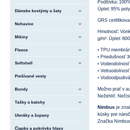
Podšívka: 100%
Úplet: 95% pol
Dámske kostýmy a šaty
GRS certifikov
Nohavice
Hmotnosť: Vonka
Mikiny
g/m². Úplet: 80
• TPU membrán
Fleece
• Priedušnosť 
Softshell
• Vodeodolnos
• Vetruodolnosť
Prešívané vesty
• Vodoodpudivá
Možno prať v au
Bundy
Nežehliť. Nečis
Tašky a batohy
Nimbus
je znač
kúsky pre nároč
Uteráky a župany
Značka Nimbus k
Čiapky a pokrývky hlavy