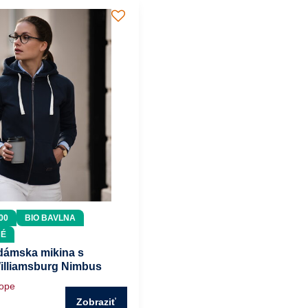
00
BIO BAVLNA
NÉ
dámska mikina s
illiamsburg Nimbus
hope
Zobraziť