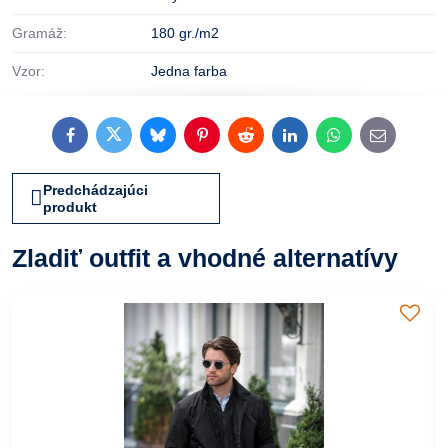
Gramáž:
180 gr./m2
Vzor:
Jedna farba
Facebook
Twitter
Bluesky
Pinterest
Reddit
LinkedIn
WhatsApp
E-
mail
Predchádzajúci
produkt
Zladiť outfit a vhodné alternatívy