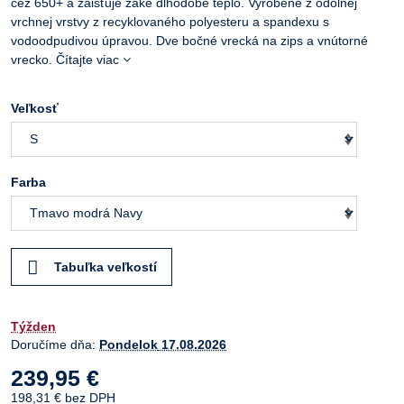
cez 650+ a zaisťuje zaké dlhodobé teplo. Vyrobené z odolnej
vrchnej vrstvy z recyklovaného polyesteru a spandexu s
vodoodpudivou úpravou. Dve bočné vrecká na zips a vnútorné
vrecko.
Čítajte viac
Veľkosť
Farba
Tabuľka veľkostí
Týžden
Doručíme dňa:
Pondelok
17.08.2026
239,95 €
198,31 €
bez DPH