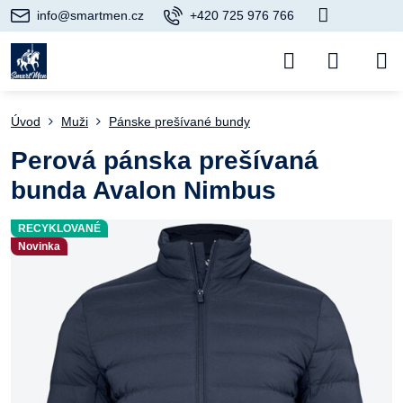
info@smartmen.cz
+420 725 976 766
Úvod
Muži
Pánske prešívané bundy
Perová pánska prešívaná
bunda Avalon Nimbus
RECYKLOVANÉ
Novinka