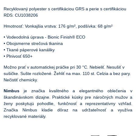
Recyklovaný polyester s certifikáciou GRS a perie s certifikáciou
RDS: CU1038206
Hmotnosť: Vonkajšia vrstva: 176 g/m², podšívka: 68 g/m²
• Vodeodolná úprava - Bionic Finish® ECO
• Obojsmerne strečová tkanina
• Tkané páperové kanáliky
• Plnivosť 650+
Možno prať v automatickej práčke pri 30 °C. Nebieliť. Nesušiť v
sušičke. Sušte rozložené. Žehliť na max. 110 st. Celzia a bez pary.
Nečistiť chemicky.
Nimbus
je značka kvalitného a elegantného oblečenia v
škandinávskom dizajne. Praktické kúsky pre náročných mužov a
ženy poskytujú pohodlie, funkčnosť a reprezentatívny vzhľad.
Značka Nimbus kladie dôraz na udržateľnosť a využíva
recyklované materiály.