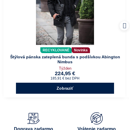
RECYKLOVANÉ
Novinka
Štýlová pánska zateplená bunda s podšívkou Abington
Nimbus
Týžden
224,95 €
185,91 €
bez DPH
Zobraziť
Doprava zadarmo
Vrátenie zadarmo