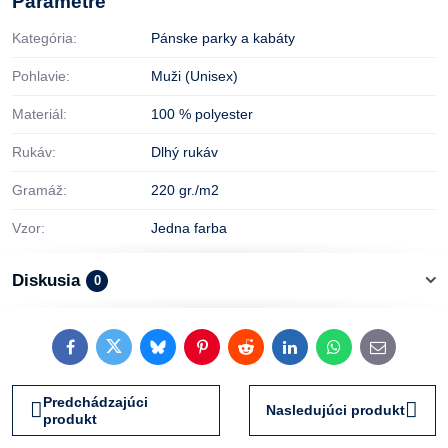
Parametre
Kategória:
Pánske parky a kabáty
Pohlavie:
Muži (Unisex)
Materiál:
100 % polyester
Rukáv:
Dlhý rukáv
Gramáž:
220 gr./m2
Vzor:
Jedna farba
Diskusia
0
Facebook
Twitter
Bluesky
Pinterest
Reddit
LinkedIn
WhatsApp
E-
mail
Predchádzajúci
Nasledujúci produkt
produkt