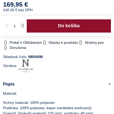
169,95 €
140,45 €
bez DPH
Do košíka
Pridať k Obľúbeným
Otázka k produktu
Strážny pes
Doručenia
Skladové číslo:
NBS40M
Výrobca:
Popis
Materiál:
Vrchný materiál: 100% polyester
Podšívka: 100% polyester, keper (vertikálne prešívaný)
Gramáž: Vonkajší materiál: 220 g/m², podšívka: 40 g/m²