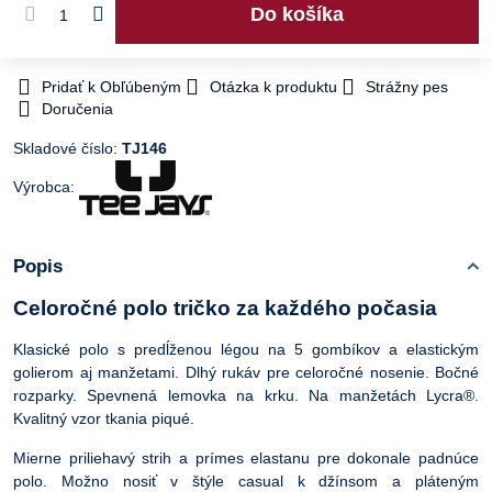
Do košíka
Pridať k Obľúbeným
Otázka k produktu
Strážny pes
Doručenia
Skladové číslo:
TJ146
Výrobca:
Popis
Celoročné polo tričko za každého počasia
Klasické polo s predĺženou légou na 5 gombíkov a elastickým
golierom aj manžetami. Dlhý rukáv pre celoročné nosenie. Bočné
rozparky. Spevnená lemovka na krku. Na manžetách Lycra®.
Kvalitný vzor tkania piqué.
Mierne priliehavý strih a prímes elastanu pre dokonale padnúce
polo. Možno nosiť v štýle casual k džínsom a pláteným