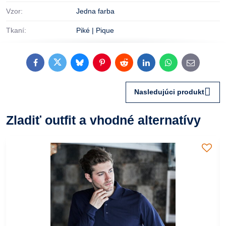
Vzor:
Jedna farba
Tkaní:
Piké | Pique
Facebook
Twitter
Bluesky
Pinterest
Reddit
LinkedIn
WhatsApp
E-
mail
Nasledujúci produkt
Zladiť outfit a vhodné alternatívy