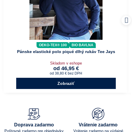
OEKO-TEX® 100
BIO BAVLNA
Pánske elastické polo piqué dlhý rukáv Tee Jays
Skladom v eshope
od 46,95 €
od 38,80 €
bez DPH
Zobraziť
Doprava zadarmo
Vrátenie zadarmo
Poštovné zadarmo pre objednávky
Vrátenie zadarmo na výdajné