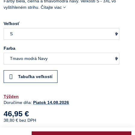
Farby biela, čierna a tmavomodrá navy. Veľkosti S - 3XL vo
vyštíhleném strihu.
Čítajte viac
Veľkosť
Farba
Tabuľka veľkostí
Týžden
Doručíme dňa:
Piatok
14.08.2026
46,95 €
38,80 €
bez DPH