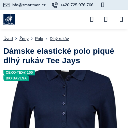
info@smartmen.cz
+420 725 976 766
Úvod
Ženy
Polo
Dlhý rukáv
Dámske elastické polo piqué
dlhý rukáv Tee Jays
OEKO-TEX® 100
BIO BAVLNA