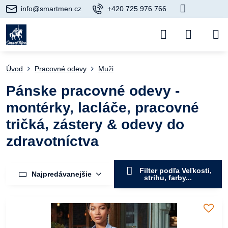
info@smartmen.cz
+420 725 976 766
Úvod
Pracovné odevy
Muži
Pánske pracovné odevy -
montérky, lacláče, pracovné
tričká, zástery & odevy do
zdravotníctva
Filter podľa Veľkosti,
Najpredávanejšie
strihu, farby...