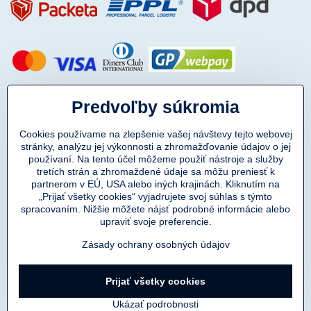
Predvoľby súkromia
Cookies používame na zlepšenie vašej návštevy tejto webovej
stránky, analýzu jej výkonnosti a zhromažďovanie údajov o jej
používaní. Na tento účel môžeme použiť nástroje a služby
tretích strán a zhromaždené údaje sa môžu preniesť k
partnerom v EÚ, USA alebo iných krajinách. Kliknutím na
„Prijať všetky cookies“ vyjadrujete svoj súhlas s týmto
spracovaním. Nižšie môžete nájsť podrobné informácie alebo
Copyright © 2011-2025
upraviť svoje preferencie.
DENIMAR TAILORING s.r.o.
prevádzkovateľ eshopu SmartMen.sk
Zásady ochrany osobných údajov
©
2026
Copyright
Prijať všetky cookies
Predvoľby súkromia
Zásady ochrany osobných údajov
Ukázať podrobnosti
Vytvorené systémom:
BiznisWeb.sk