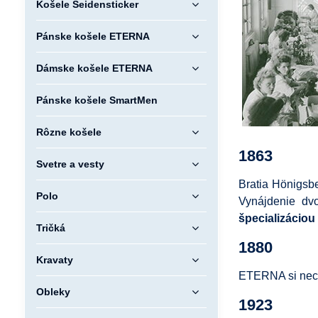
Košele Seidensticker
Pánske košele ETERNA
Dámske košele ETERNA
Pánske košele SmartMen
Rôzne košele
1863
Svetre a vesty
Bratia Hönigsb
Polo
Vynájdenie dvo
špecializáciou
Tričká
1880
Kravaty
ETERNA si nechá
Obleky
1923