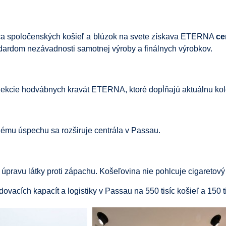
ca spoločenských košieľ a blúzok na svete získava ETERNA
ce
dardom nezávadnosti samotnej výroby a finálnych výrobkov.
lekcie hodvábnych kravát ETERNA, ktoré dopĺňajú aktuálnu kole
mu úspechu sa rozširuje centrála v Passau.
pravu látky proti zápachu. Košeľovina nie pohlcuje cigaretový
ovacích kapacít a logistiky v Passau na 550 tisíc košieľ a 150 t