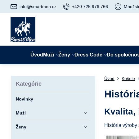
info@smartmen.cz
+420 725 976 766
Množst
Úvod
Muži
Ženy
Dress Code
Do spoločnos
Úvod
Košele
Kategórie
Histór
Novinky
Kvalita,
Muži
História výroby
Ženy