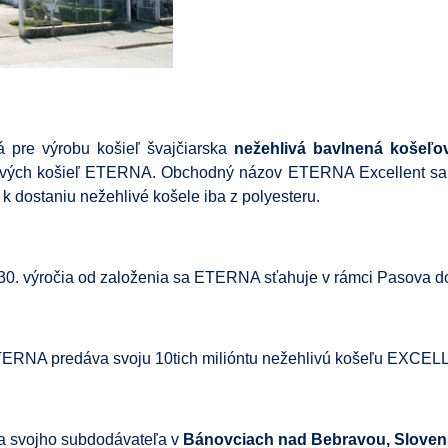
tá pre výrobu košieľ švajčiarska
nežehlivá bavlnená košeľo
hlivých košieľ ETERNA. Obchodný názov ETERNA Excellent s
 k dostaniu nežehlivé košele iba z polyesteru.
 130. výročia od založenia sa ETERNA sťahuje v rámci Pasova d
TERNA predáva svoju 10tich milióntu nežehlivú košeľu EXCE
 svojho subdodávateľa v
Bánovciach nad Bebravou, Slove