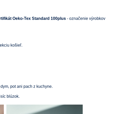
rtifikát Oeko-Tex Standard 100plus
- označenie výrobkov
kciu košieľ.
 dym, pot ani pach z kuchyne.
isíc blúzok.