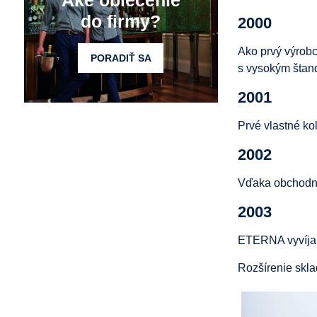
Aké oblečenie
do firmy?
2000
Ako prvý výrob
PORADIŤ SA
s vysokým štan
2001
Prvé vlastné ko
2002
Vďaka obchodné
2003
ETERNA vyvíja ú
Rozšírenie sklad