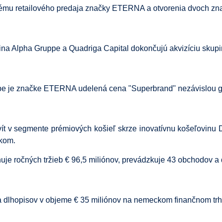
ému retailového predaja značky ETERNA a otvorenia dvoch z
pina Alpha Gruppe a Quadriga Capital dokončujú akvizíciu sku
be je značke ETERNA udelená cena "Superbrand" nezávislou g
vít v segmente prémiových košieľ skrze inovatívnu košeľovinu
kom.
 ročných tržieb € 96,5 miliónov, prevádzkuje 43 obchodov a d
 dlhopisov v objeme € 35 miliónov na nemeckom finančnom trh