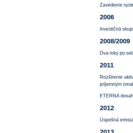
Zavedenie syst
2006
Investičná sku
2008/2009
Dva roky po se
2011
Rozšírenie akti
príjemným oma
ETERNA dosahuje
2012
Úspešná emisia
2013