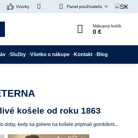
a
Vzorky
Panel používateľa
Nákupný košík
0 €
táv
Služby
Všetko o nákupe
Kontakt
Blog
 ETERNA
hlivé košele od roku 1863
oby, kedy sa goliere na košele pripínali gombíkmi...