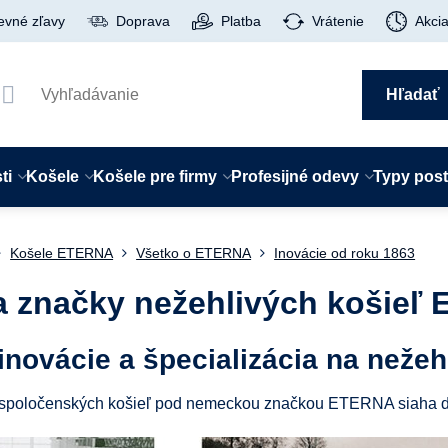
evné zľavy
Doprava
Platba
Vrátenie
Akci
Hľadať
ti
Košele
Košele pre firmy
Profesijné odevy
Typy pos
Košele ETERNA
Všetko o ETERNA
Inovácie od roku 1863
ia značky nežehlivých košieľ
 inovácie a špecializácia na neže
 spoločenských košieľ pod nemeckou značkou ETERNA siaha do d