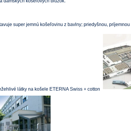
a dámskych košeľových blúzok.
uje super jemnú košeľovinu z bavlny; priedyšnou, príjemnou n