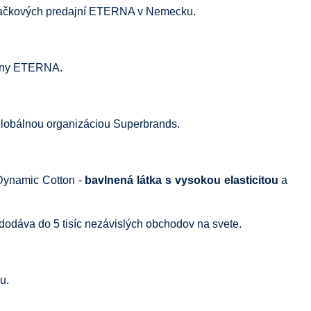
načkových predajní ETERNA v Nemecku.
piny ETERNA.
lobálnou organizáciou Superbrands.
 Dynamic Cotton -
bavlnená látka s vysokou elasticitou
a
odáva do 5 tisíc nezávislých obchodov na svete.
u.