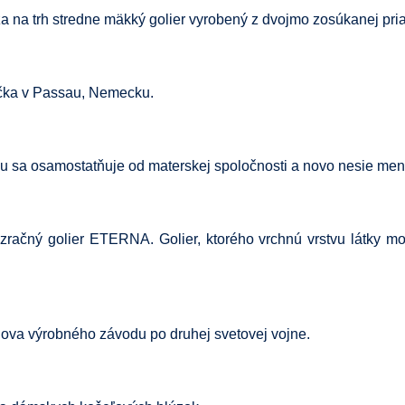
a trh stredne mäkký golier vyrobený z dvojmo zosúkanej priadz
čka v Passau, Nemecku.
 sa osamostatňuje od materskej spoločnosti a novo nesie men
zračný golier ETERNA. Golier, ktorého vrchnú vrstvu látky 
va výrobného závodu po druhej svetovej vojne.