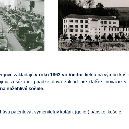
ergové zakladajú
v roku 1863 vo Viedni
dielňu na výrobu koši
jmo zosúkanej priadze dáva základ pre ďalšie inovácie v 
 na nežehlivé košele
.
va patentovať vymeniteľný kolárik (golier) pánskej košele.