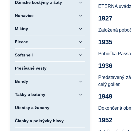
Dámske kostýmy a šaty
ETERNA uvádza n
Nohavice
1927
Mikiny
Založená pobo
1935
Fleece
Pobočka Passau
Softshell
1936
Prešívané vesty
Predstavený zá
Bundy
celý golier.
Tašky a batohy
1949
Uteráky a župany
Dokončená obno
1952
Čiapky a pokrývky hlavy