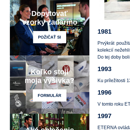
Dopytovať
vzorky zadarmo
1981
POŽIČAŤ SI
Prvýkrát použi
kolekcií neže
Do tej doby boli
1993
Koľko stojí
moja výšivka?
Ku príležitosti
1996
FORMULÁR
V tomto roku E
1997
ETERNA ovláda