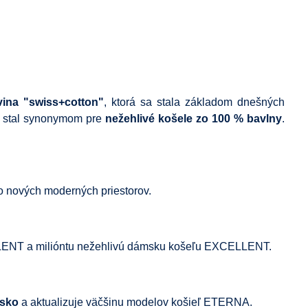
vina "swiss+cotton"
, ktorá sa stala základom dnešných
a stal synonymom pre
nežehlivé košele zo 100 % bavlny
.
o nových moderných priestorov.
LLENT a milióntu nežehlivú dámsku košeľu EXCELLENT.
nsko
a aktualizuje väčšinu modelov košieľ ETERNA.