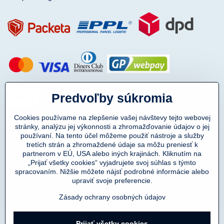
Predvoľby súkromia
Cookies používame na zlepšenie vašej návštevy tejto webovej
stránky, analýzu jej výkonnosti a zhromažďovanie údajov o jej
používaní. Na tento účel môžeme použiť nástroje a služby
tretích strán a zhromaždené údaje sa môžu preniesť k
partnerom v EÚ, USA alebo iných krajinách. Kliknutím na
„Prijať všetky cookies“ vyjadrujete svoj súhlas s týmto
spracovaním. Nižšie môžete nájsť podrobné informácie alebo
Copyright © 2011-2025
upraviť svoje preferencie.
DENIMAR TAILORING s.r.o.
prevádzkovateľ eshopu SmartMen.sk
Zásady ochrany osobných údajov
©
2026
Copyright
Prijať všetky cookies