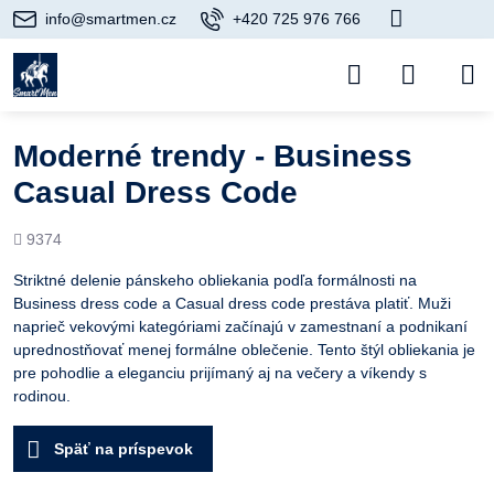
info@smartmen.cz
+420 725 976 766
Moderné trendy - Business
Casual Dress Code
Počet
9374
prezretí
Striktné delenie pánskeho obliekania podľa formálnosti na
Business dress code a Casual dress code prestáva platiť. Muži
naprieč vekovými kategóriami začínajú v zamestnaní a podnikaní
uprednostňovať menej formálne oblečenie. Tento štýl obliekania je
pre pohodlie a eleganciu prijímaný aj na večery a víkendy s
rodinou.
Späť na príspevok