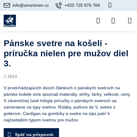
info@smartmen.cz
+420 725 976 766
Pánske svetre na košeli -
príručka nielen pre mužov diel
3.
Počet
3819
prezretí
V predchádzajúcich dvoch článkoch o pánskych svetroch na
pánske košele sme spoznali materiály, strihy, farby, veľkosti, ceny.
V záverečnej časti trilógie príručky o pánskych svetroch sa
zameriame na typy svetrov. Roláky, pulóvre do V, svetre s
golierom, Cardigan na gombíky a svetre na zips patrí k
najčastejším typom svetrov pre mužov.
Späť na príspevok