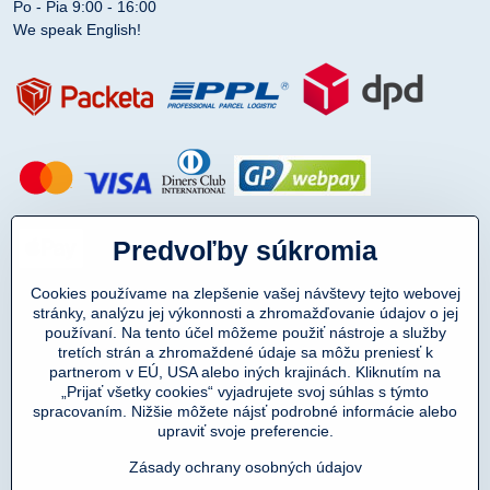
Po - Pia 9:00 - 16:00
We speak English!
Predvoľby súkromia
Cookies používame na zlepšenie vašej návštevy tejto webovej
stránky, analýzu jej výkonnosti a zhromažďovanie údajov o jej
používaní. Na tento účel môžeme použiť nástroje a služby
tretích strán a zhromaždené údaje sa môžu preniesť k
partnerom v EÚ, USA alebo iných krajinách. Kliknutím na
„Prijať všetky cookies“ vyjadrujete svoj súhlas s týmto
spracovaním. Nižšie môžete nájsť podrobné informácie alebo
Copyright © 2011-2025
upraviť svoje preferencie.
DENIMAR TAILORING s.r.o.
prevádzkovateľ eshopu SmartMen.sk
Zásady ochrany osobných údajov