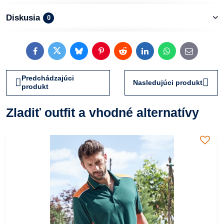
Diskusia
0
Facebook
Twitter
Bluesky
Pinterest
Reddit
LinkedIn
WhatsApp
E-
mail
Predchádzajúci
Nasledujúci produkt
produkt
Zladiť outfit a vhodné alternatívy