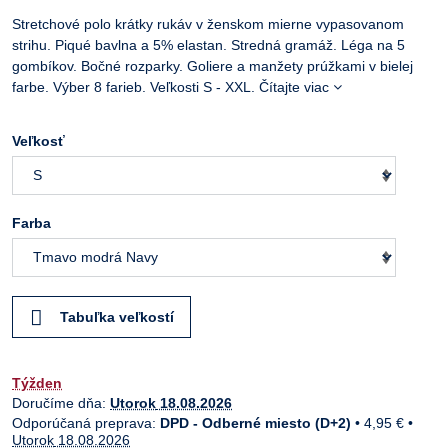
Stretchové polo krátky rukáv v ženskom mierne vypasovanom
strihu. Piqué bavlna a 5% elastan. Stredná gramáž. Léga na 5
gombíkov. Bočné rozparky. Goliere a manžety prúžkami v bielej
farbe. Výber 8 farieb. Veľkosti S - XXL.
Čítajte viac
Veľkosť
Farba
Tabuľka veľkostí
Týžden
Doručíme dňa:
Utorok
18.08.2026
DPD - Odberné miesto (D+2)
•
4,95 €
•
Utorok
18.08.2026