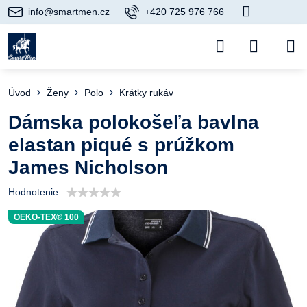
info@smartmen.cz
+420 725 976 766
Úvod
Ženy
Polo
Krátky rukáv
Dámska polokošeľa bavlna
elastan piqué s prúžkom
James Nicholson
Hodnotenie
OEKO-TEX® 100